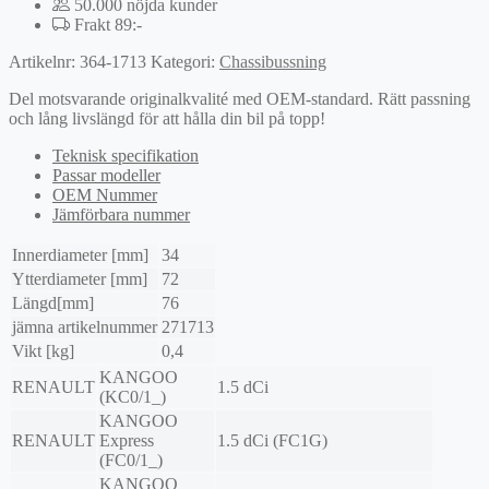
50.000 nöjda kunder
Frakt 89:-
Artikelnr:
364-1713
Kategori:
Chassibussning
Del motsvarande originalkvalité med OEM-standard. Rätt passning
och lång livslängd för att hålla din bil på topp!
Teknisk specifikation
Passar modeller
OEM Nummer
Jämförbara nummer
Innerdiameter [mm]
34
Ytterdiameter [mm]
72
Längd[mm]
76
jämna artikelnummer
271713
Vikt [kg]
0,4
KANGOO
RENAULT
1.5 dCi
(KC0/1_)
KANGOO
RENAULT
Express
1.5 dCi (FC1G)
(FC0/1_)
KANGOO