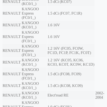
RENAULT
1.5 dCi (KC07)
(KC0/1_)
KANGOO
RENAULT
Express
1.5 dCi (FC07, FC1R)
(FC0/1_)
KANGOO
RENAULT
1.6 16V
(KC0/1_)
KANGOO
RENAULT
Express
1.6 16V
(FC0/1_)
KANGOO
1.2 16V (FC05, FC0W,
RENAULT
Express
FC1D, FC1P, FC1K, FC0T)
(FC0/1_)
KANGOO
1.2 16V (KC05, KC06,
RENAULT
(KC0/1_)
KC03, KC0T, KC0W, KC1D)
KANGOO
RENAULT
Express
1.5 dCi (FC08, FC09)
(FC0/1_)
KANGOO
RENAULT
1.5 dCi (KC08, KC09)
(KC0/1_)
KANGOO
2002-
RENAULT
Elect'road RE
(KC0/1_)
2004
KANGOO
RENAULT
Express
1.9 dCi (FC0V)