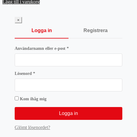
ursprungliga
nuvarande
Lägg till i varukorg
priset
priset
var:
är:
152 kr.
114 kr.
×
Logga in
Registrera
Obligatoriskt
Användarnamn eller e-post
*
Obligatoriskt
Lösenord
*
Kom ihåg mig
Logga in
Glömt lösenordet?