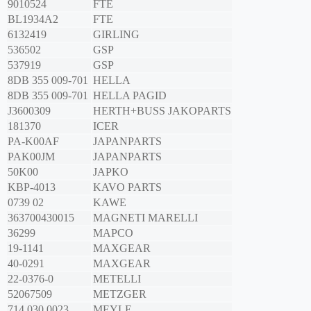
9010524
FTE
BL1934A2
FTE
6132419
GIRLING
536502
GSP
537919
GSP
8DB 355 009-701
HELLA
8DB 355 009-701
HELLA PAGID
J3600309
HERTH+BUSS JAKOPARTS
181370
ICER
PA-K00AF
JAPANPARTS
PAK00JM
JAPANPARTS
50K00
JAPKO
KBP-4013
KAVO PARTS
0739 02
KAWE
363700430015
MAGNETI MARELLI
36299
MAPCO
19-1141
MAXGEAR
40-0291
MAXGEAR
22-0376-0
METELLI
52067509
METZGER
714 030 0023
MEYLE