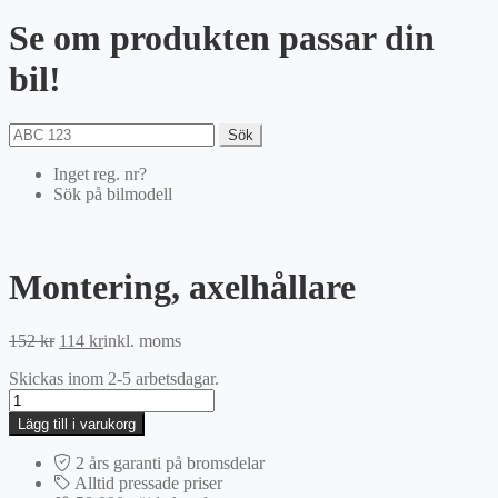
Se om produkten passar din
bil!
Sök
Inget reg. nr?
Sök på bilmodell
Montering, axelhållare
Det
Det
152
kr
114
kr
inkl. moms
ursprungliga
nuvarande
Skickas inom 2-5 arbetsdagar.
priset
priset
Montering,
var:
är:
axelhållare
152 kr.
114 kr.
Lägg till i varukorg
mängd
2 års garanti på bromsdelar
Alltid pressade priser