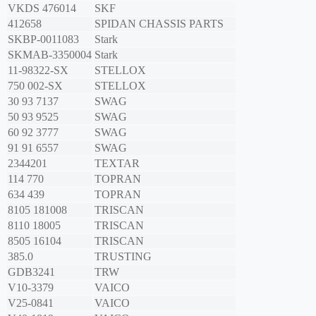
VKDS 476014
SKF
412658
SPIDAN CHASSIS PARTS
SKBP-0011083
Stark
SKMAB-3350004
Stark
11-98322-SX
STELLOX
750 002-SX
STELLOX
30 93 7137
SWAG
50 93 9525
SWAG
60 92 3777
SWAG
91 91 6557
SWAG
2344201
TEXTAR
114 770
TOPRAN
634 439
TOPRAN
8105 181008
TRISCAN
8110 18005
TRISCAN
8505 16104
TRISCAN
385.0
TRUSTING
GDB3241
TRW
V10-3379
VAICO
V25-0841
VAICO