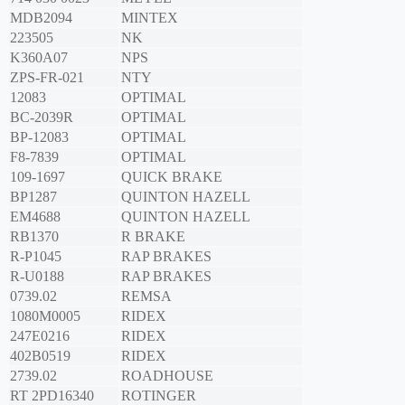
MDB2094
MINTEX
223505
NK
K360A07
NPS
ZPS-FR-021
NTY
12083
OPTIMAL
BC-2039R
OPTIMAL
BP-12083
OPTIMAL
F8-7839
OPTIMAL
109-1697
QUICK BRAKE
BP1287
QUINTON HAZELL
EM4688
QUINTON HAZELL
RB1370
R BRAKE
R-P1045
RAP BRAKES
R-U0188
RAP BRAKES
0739.02
REMSA
1080M0005
RIDEX
247E0216
RIDEX
402B0519
RIDEX
2739.02
ROADHOUSE
RT 2PD16340
ROTINGER