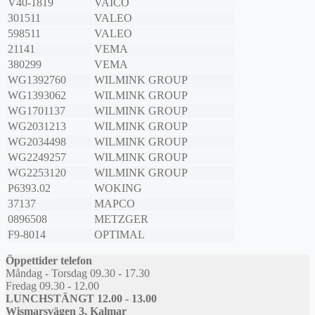
V40-1819
VAICO
301511
VALEO
598511
VALEO
21141
VEMA
380299
VEMA
WG1392760
WILMINK GROUP
WG1393062
WILMINK GROUP
WG1701137
WILMINK GROUP
WG2031213
WILMINK GROUP
WG2034498
WILMINK GROUP
WG2249257
WILMINK GROUP
WG2253120
WILMINK GROUP
P6393.02
WOKING
37137
MAPCO
0896508
METZGER
F9-8014
OPTIMAL
Öppettider telefon
Måndag - Torsdag 09.30 - 17.30
Fredag 09.30 - 12.00
LUNCHSTÄNGT 12.00 - 13.00
Wismarsvägen 3, Kalmar