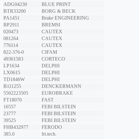
ADG04230
BLUE PRINT
BTR33200
BORG & BECK
PA1451
Brake ENGINEERING
BP2911
BREMSI
020473
CAUTEX
081264
CAUTEX
776114
CAUTEX
822-376-0
CIFAM
49361583
CORTECO
LP1634
DELPHI
LX0615
DELPHI
TD1846W
DELPHI
B111255
DENCKERMANN
5502223505
EUROBRAKE
FT18070
FAST
16557
FEBI BILSTEIN
23777
FEBI BILSTEIN
39525
FEBI BILSTEIN
FHB432977
FERODO
385.0
fri.tech.