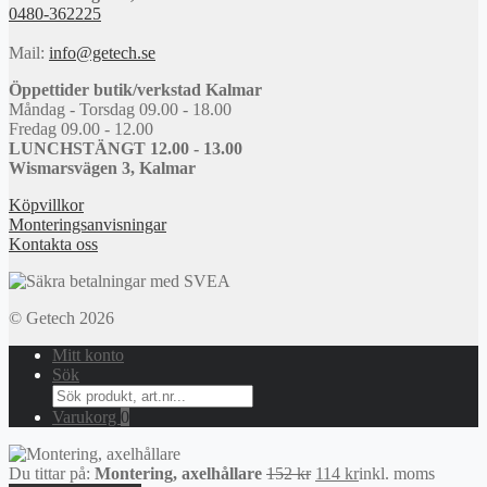
0480-362225
Mail:
info@getech.se
Öppettider butik/verkstad Kalmar
Måndag - Torsdag 09.00 - 18.00
Fredag 09.00 - 12.00
LUNCHSTÄNGT 12.00 - 13.00
Wismarsvägen 3, Kalmar
Köpvillkor
Monteringsanvisningar
Kontakta oss
© Getech 2026
Mitt konto
Sök
Search
for:
Varukorg
0
Det
Det
Du tittar på:
Montering, axelhållare
152
kr
114
kr
inkl. moms