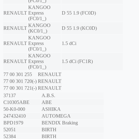
(FC0/1_)
KANGOO
RENAULT
Express
D 55 1.9 (FC0D)
(FC0/1_)
KANGOO
RENAULT
D 55 1.9 (KC0D)
(KC0/1_)
KANGOO
RENAULT
Express
1.5 dCi
(FC0/1_)
KANGOO
RENAULT
Express
1.5 dCi (FC1R)
(FC0/1_)
77 00 301 255
RENAULT
77 00 301 720(-)
RENAULT
77 00 301 721(-)
RENAULT
37137
A.B.S.
C10305ABE
ABE
50-K0-000
ASHIKA
247432410
AUTOMEGA
BPD1979
BENDIX Braking
52051
BIRTH
52384
BIRTH