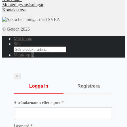
Monteringsanvisningar
Kontakta oss
© Getech 2026
Mitt konto
Sök
Search
for:
Varukorg
0
×
Logga in
Registrera
Obligatoriskt
Användarnamn eller e-post
*
Obligatoriskt
Lösenord
*