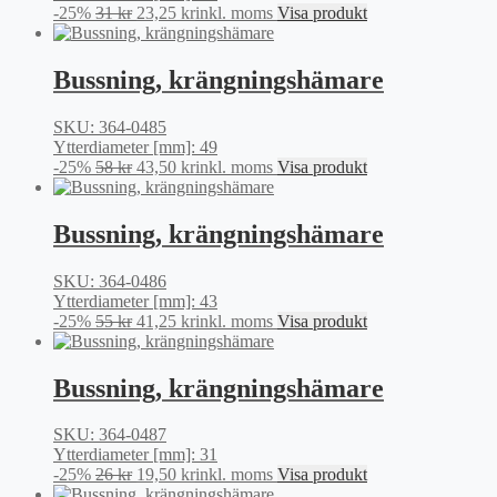
Det
Det
-25%
31
kr
23,25
kr
inkl. moms
Visa produkt
ursprungliga
nuvarande
priset
priset
var:
är:
Bussning, krängningshämare
31 kr.
23,25 kr.
SKU: 364-0485
Ytterdiameter [mm]: 49
Det
Det
-25%
58
kr
43,50
kr
inkl. moms
Visa produkt
ursprungliga
nuvarande
priset
priset
var:
är:
Bussning, krängningshämare
58 kr.
43,50 kr.
SKU: 364-0486
Ytterdiameter [mm]: 43
Det
Det
-25%
55
kr
41,25
kr
inkl. moms
Visa produkt
ursprungliga
nuvarande
priset
priset
var:
är:
Bussning, krängningshämare
55 kr.
41,25 kr.
SKU: 364-0487
Ytterdiameter [mm]: 31
Det
Det
-25%
26
kr
19,50
kr
inkl. moms
Visa produkt
ursprungliga
nuvarande