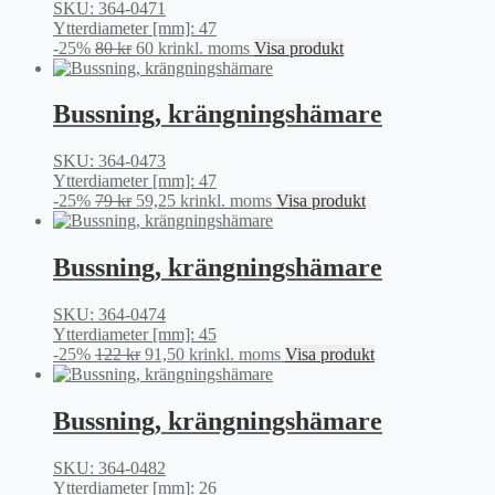
SKU: 364-0471
Ytterdiameter [mm]: 47
Det
Det
-25%
80
kr
60
kr
inkl. moms
Visa produkt
ursprungliga
nuvarande
priset
priset
var:
är:
Bussning, krängningshämare
80 kr.
60 kr.
SKU: 364-0473
Ytterdiameter [mm]: 47
Det
Det
-25%
79
kr
59,25
kr
inkl. moms
Visa produkt
ursprungliga
nuvarande
priset
priset
var:
är:
Bussning, krängningshämare
79 kr.
59,25 kr.
SKU: 364-0474
Ytterdiameter [mm]: 45
Det
Det
-25%
122
kr
91,50
kr
inkl. moms
Visa produkt
ursprungliga
nuvarande
priset
priset
var:
är:
Bussning, krängningshämare
122 kr.
91,50 kr.
SKU: 364-0482
Ytterdiameter [mm]: 26