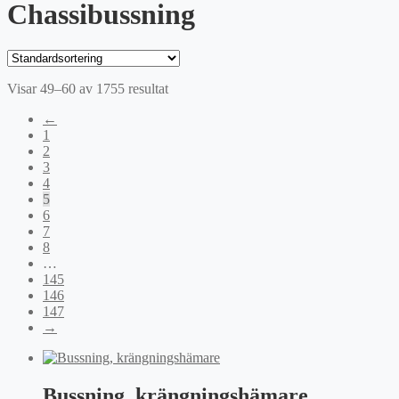
Chassibussning
Visar 49–60 av 1755 resultat
←
1
2
3
4
5
6
7
8
…
145
146
147
→
Bussning, krängningshämare