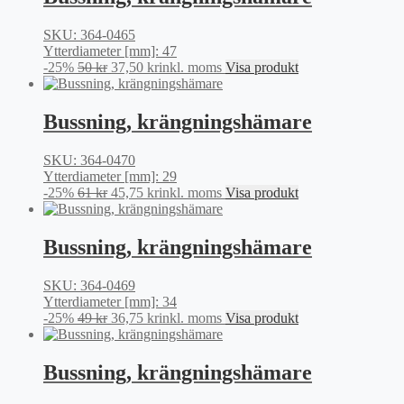
SKU: 364-0465
Ytterdiameter [mm]: 47
Det
Det
-25%
50
kr
37,50
kr
inkl. moms
Visa produkt
ursprungliga
nuvarande
priset
priset
var:
är:
Bussning, krängningshämare
50 kr.
37,50 kr.
SKU: 364-0470
Ytterdiameter [mm]: 29
Det
Det
-25%
61
kr
45,75
kr
inkl. moms
Visa produkt
ursprungliga
nuvarande
priset
priset
var:
är:
Bussning, krängningshämare
61 kr.
45,75 kr.
SKU: 364-0469
Ytterdiameter [mm]: 34
Det
Det
-25%
49
kr
36,75
kr
inkl. moms
Visa produkt
ursprungliga
nuvarande
priset
priset
var:
är:
Bussning, krängningshämare
49 kr.
36,75 kr.