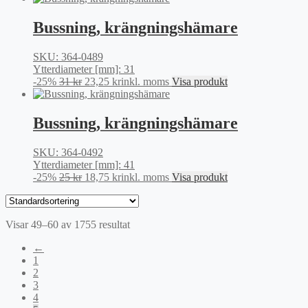
priset
priset
var:
är:
Bussning, krängningshämare
26 kr.
19,50 kr.
SKU: 364-0489
Ytterdiameter [mm]: 31
Det
Det
-25%
31
kr
23,25
kr
inkl. moms
Visa produkt
ursprungliga
nuvarande
priset
priset
var:
är:
Bussning, krängningshämare
31 kr.
23,25 kr.
SKU: 364-0492
Ytterdiameter [mm]: 41
Det
Det
-25%
25
kr
18,75
kr
inkl. moms
Visa produkt
ursprungliga
nuvarande
priset
priset
var:
är:
Visar 49–60 av 1755 resultat
25 kr.
18,75 kr.
←
1
2
3
4