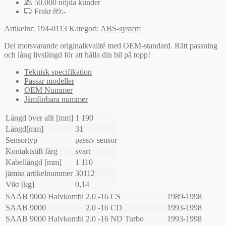
50.000 nöjda kunder
Frakt 89:-
Artikelnr:
194-0113
Kategori:
ABS-system
Del motsvarande originalkvalité med OEM-standard. Rätt passning
och lång livslängd för att hålla din bil på topp!
Teknisk specifikation
Passar modeller
OEM Nummer
Jämförbara nummer
Längd över allt [mm]
1 190
Längd[mm]
31
Sensortyp
passiv sensor
Kontaktstift färg
svart
Kabellängd [mm]
1 110
jämna artikelnummer
30112
Vikt [kg]
0,14
SAAB
9000 Halvkombi
2.0 -16 CS
1989-1998
SAAB
9000
2.0 -16 CD
1993-1998
SAAB
9000 Halvkombi
2.0 -16 ND Turbo
1993-1998