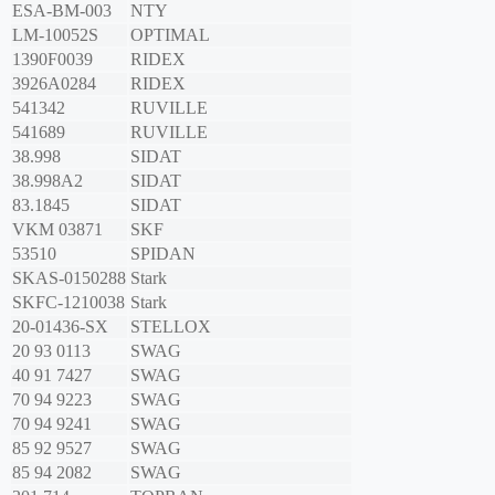
ESA-BM-003
NTY
LM-10052S
OPTIMAL
1390F0039
RIDEX
3926A0284
RIDEX
541342
RUVILLE
541689
RUVILLE
38.998
SIDAT
38.998A2
SIDAT
83.1845
SIDAT
VKM 03871
SKF
53510
SPIDAN
SKAS-0150288
Stark
SKFC-1210038
Stark
20-01436-SX
STELLOX
20 93 0113
SWAG
40 91 7427
SWAG
70 94 9223
SWAG
70 94 9241
SWAG
85 92 9527
SWAG
85 94 2082
SWAG