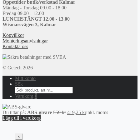
Öppettider butik/verkstad Kalmar
Måndag - Torsdag 09.00 - 18.00
Fredag 09.00 - 12.00
LUNCHSTÄNGT 12.00 - 13.00
Wismarsvägen 3, Kalmar
Köpvillkor
Monteringsanvisningar
Kontakta oss
© Getech 2026
Mitt konto
Sök
Search
for:
Varukorg
0
Det
Det
Du tittar på:
ABS-givare
559
kr
419,25
kr
inkl. moms
ursprungliga
nuvarande
Lägg till i varukorg
priset
priset
var:
är:
559 kr.
419,25 kr.
×