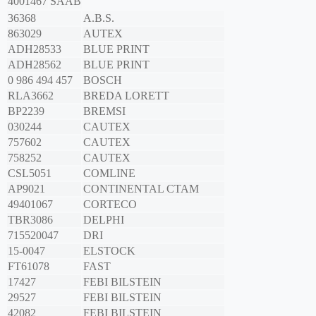
4001467
SAAB
36368
A.B.S.
863029
AUTEX
ADH28533
BLUE PRINT
ADH28562
BLUE PRINT
0 986 494 457
BOSCH
RLA3662
BREDA LORETT
BP2239
BREMSI
030244
CAUTEX
757602
CAUTEX
758252
CAUTEX
CSL5051
COMLINE
AP9021
CONTINENTAL CTAM
49401067
CORTECO
TBR3086
DELPHI
715520047
DRI
15-0047
ELSTOCK
FT61078
FAST
17427
FEBI BILSTEIN
29527
FEBI BILSTEIN
42082
FEBI BILSTEIN