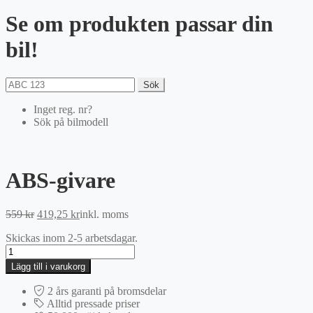
Se om produkten passar din
bil!
Sök
Inget reg. nr?
Sök på bilmodell
ABS-givare
Det
Det
559
kr
419,25
kr
inkl. moms
ursprungliga
nuvarande
Skickas inom 2-5 arbetsdagar.
priset
priset
ABS-
var:
är:
givare
559 kr.
419,25 kr.
Lägg till i varukorg
mängd
2 års garanti på bromsdelar
Alltid pressade priser