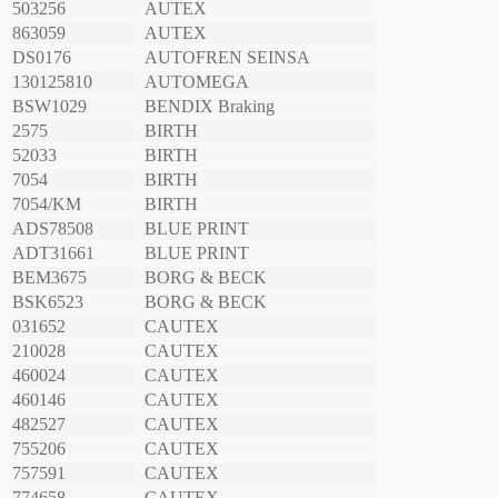
503256
AUTEX
863059
AUTEX
DS0176
AUTOFREN SEINSA
130125810
AUTOMEGA
BSW1029
BENDIX Braking
2575
BIRTH
52033
BIRTH
7054
BIRTH
7054/KM
BIRTH
ADS78508
BLUE PRINT
ADT31661
BLUE PRINT
BEM3675
BORG & BECK
BSK6523
BORG & BECK
031652
CAUTEX
210028
CAUTEX
460024
CAUTEX
460146
CAUTEX
482527
CAUTEX
755206
CAUTEX
757591
CAUTEX
774658
CAUTEX