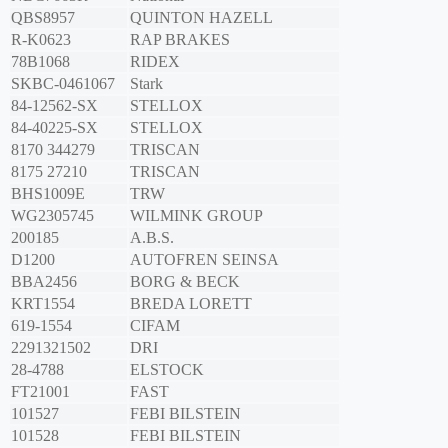
QBS8957
QUINTON HAZELL
R-K0623
RAP BRAKES
78B1068
RIDEX
SKBC-0461067
Stark
84-12562-SX
STELLOX
84-40225-SX
STELLOX
8170 344279
TRISCAN
8175 27210
TRISCAN
BHS1009E
TRW
WG2305745
WILMINK GROUP
200185
A.B.S.
D1200
AUTOFREN SEINSA
BBA2456
BORG & BECK
KRT1554
BREDA LORETT
619-1554
CIFAM
2291321502
DRI
28-4788
ELSTOCK
FT21001
FAST
101527
FEBI BILSTEIN
101528
FEBI BILSTEIN