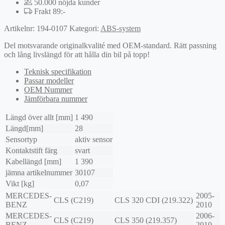
50.000 nöjda kunder
Frakt 89:-
Artikelnr:
194-0107
Kategori:
ABS-system
Del motsvarande originalkvalité med OEM-standard. Rätt passning
och lång livslängd för att hålla din bil på topp!
Teknisk specifikation
Passar modeller
OEM Nummer
Jämförbara nummer
Längd över allt [mm]
1 490
Längd[mm]
28
Sensortyp
aktiv sensor
Kontaktstift färg
svart
Kabellängd [mm]
1 390
jämna artikelnummer
30107
Vikt [kg]
0,07
MERCEDES-
2005-
CLS (C219)
CLS 320 CDI (219.322)
BENZ
2010
MERCEDES-
2006-
CLS (C219)
CLS 350 (219.357)
BENZ
2010