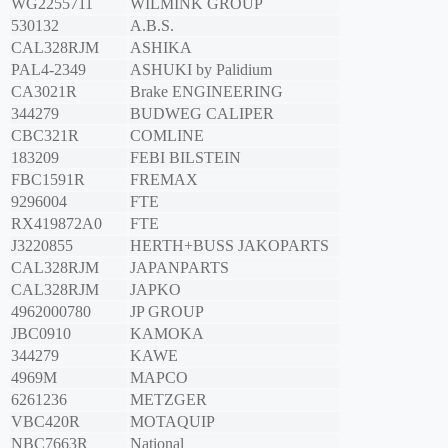
WG2255711
WILMINK GROUP
530132
A.B.S.
CAL328RJM
ASHIKA
PAL4-2349
ASHUKI by Palidium
CA3021R
Brake ENGINEERING
344279
BUDWEG CALIPER
CBC321R
COMLINE
183209
FEBI BILSTEIN
FBC1591R
FREMAX
9296004
FTE
RX419872A0
FTE
J3220855
HERTH+BUSS JAKOPARTS
CAL328RJM
JAPANPARTS
CAL328RJM
JAPKO
4962000780
JP GROUP
JBC0910
KAMOKA
344279
KAWE
4969M
MAPCO
6261236
METZGER
VBC420R
MOTAQUIP
NBC7663R
National