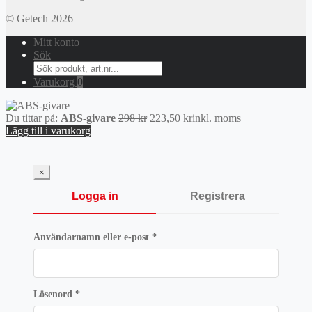
© Getech 2026
Mitt konto
Sök
Search
for:
Varukorg
0
Det
Det
Du tittar på:
ABS-givare
298
kr
223,50
kr
inkl. moms
ursprungliga
nuvarande
Lägg till i varukorg
priset
priset
var:
är:
298 kr.
223,50 kr.
×
Logga in
Registrera
Obligatoriskt
Användarnamn eller e-post
*
Obligatoriskt
Lösenord
*