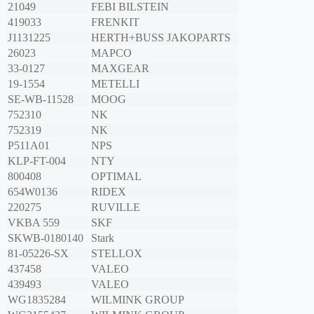
21049
FEBI BILSTEIN
419033
FRENKIT
J1131225
HERTH+BUSS JAKOPARTS
26023
MAPCO
33-0127
MAXGEAR
19-1554
METELLI
SE-WB-11528
MOOG
752310
NK
752319
NK
P511A01
NPS
KLP-FT-004
NTY
800408
OPTIMAL
654W0136
RIDEX
220275
RUVILLE
VKBA 559
SKF
SKWB-0180140
Stark
81-05226-SX
STELLOX
437458
VALEO
439493
VALEO
WG1835284
WILMINK GROUP