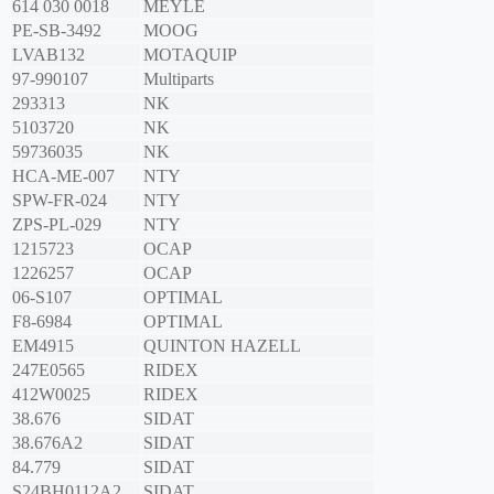
614 030 0018
MEYLE
PE-SB-3492
MOOG
LVAB132
MOTAQUIP
97-990107
Multiparts
293313
NK
5103720
NK
59736035
NK
HCA-ME-007
NTY
SPW-FR-024
NTY
ZPS-PL-029
NTY
1215723
OCAP
1226257
OCAP
06-S107
OPTIMAL
F8-6984
OPTIMAL
EM4915
QUINTON HAZELL
247E0565
RIDEX
412W0025
RIDEX
38.676
SIDAT
38.676A2
SIDAT
84.779
SIDAT
S24BH0112A2
SIDAT