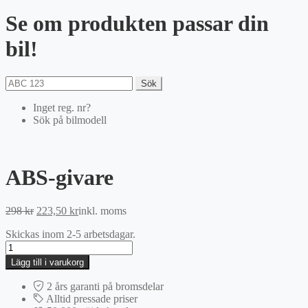
Se om produkten passar din
bil!
Sök
Inget reg. nr?
Sök på bilmodell
ABS-givare
Det
Det
298
kr
223,50
kr
inkl. moms
ursprungliga
nuvarande
Skickas inom 2-5 arbetsdagar.
priset
priset
ABS-
var:
är:
givare
298 kr.
223,50 kr.
Lägg till i varukorg
mängd
2 års garanti på bromsdelar
Alltid pressade priser