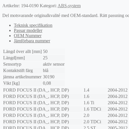
Artikelnr:
194-0190
Kategori:
ABS-system
Del motsvarande originalkvalité med OEM-standard. Rätt passning och l
Teknisk specifikation
Passar modeller
OEM Nummer
Jämförbara nummer
Längd över allt [mm]
50
Längd[mm]
25
Sensortyp
aktiv sensor
Kontaktstift färg
blå
jämna artikelnummer
30190
Vikt [kg]
0,08
FORD
FOCUS II (DA_, HCP, DP)
1.4
2004-2012
FORD
FOCUS II (DA_, HCP, DP)
1.6
2004-2012
FORD
FOCUS II (DA_, HCP, DP)
1.6 Ti
2004-2012
FORD
FOCUS II (DA_, HCP, DP)
1.6 TDCi
2004-2012
FORD
FOCUS II (DA_, HCP, DP)
2.0
2004-2012
FORD
FOCUS II (DA_, HCP, DP)
2.0 TDCi
2004-2012
FORD
FOCUS II (DA_, HCP, DP)
2.5 ST
2005-2012