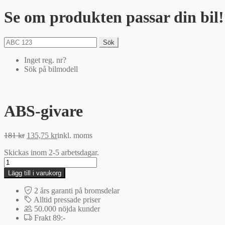
Se om produkten passar din bil!
Sök
Inget reg. nr?
Sök på bilmodell
ABS-givare
Det
Det
181
kr
135,75
kr
inkl. moms
ursprungliga
nuvarande
Skickas inom 2-5 arbetsdagar.
priset
priset
ABS-
var:
är:
givare
181 kr.
135,75 kr.
Lägg till i varukorg
mängd
2 års garanti på bromsdelar
Alltid pressade priser
50.000 nöjda kunder
Frakt 89:-