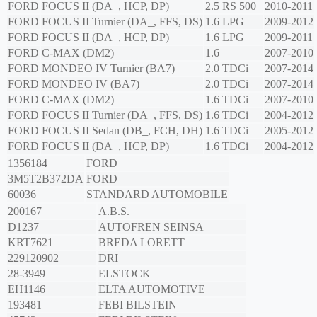
FORD
FOCUS II (DA_, HCP, DP)
2.5 RS 500
2010-2011
FORD
FOCUS II Turnier (DA_, FFS, DS)
1.6 LPG
2009-2012
FORD
FOCUS II (DA_, HCP, DP)
1.6 LPG
2009-2011
FORD
C-MAX (DM2)
1.6
2007-2010
FORD
MONDEO IV Turnier (BA7)
2.0 TDCi
2007-2014
FORD
MONDEO IV (BA7)
2.0 TDCi
2007-2014
FORD
C-MAX (DM2)
1.6 TDCi
2007-2010
FORD
FOCUS II Turnier (DA_, FFS, DS)
1.6 TDCi
2004-2012
FORD
FOCUS II Sedan (DB_, FCH, DH)
1.6 TDCi
2005-2012
FORD
FOCUS II (DA_, HCP, DP)
1.6 TDCi
2004-2012
1356184
FORD
3M5T2B372DA
FORD
60036
STANDARD AUTOMOBILE
200167
A.B.S.
D1237
AUTOFREN SEINSA
KRT7621
BREDA LORETT
229120902
DRI
28-3949
ELSTOCK
EH1146
ELTA AUTOMOTIVE
193481
FEBI BILSTEIN