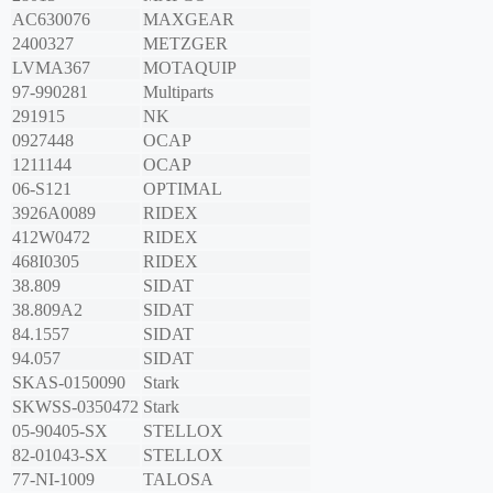
AC630076
MAXGEAR
2400327
METZGER
LVMA367
MOTAQUIP
97-990281
Multiparts
291915
NK
0927448
OCAP
1211144
OCAP
06-S121
OPTIMAL
3926A0089
RIDEX
412W0472
RIDEX
468I0305
RIDEX
38.809
SIDAT
38.809A2
SIDAT
84.1557
SIDAT
94.057
SIDAT
SKAS-0150090
Stark
SKWSS-0350472
Stark
05-90405-SX
STELLOX
82-01043-SX
STELLOX
77-NI-1009
TALOSA