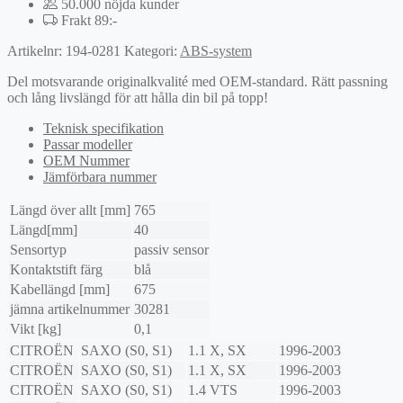
50.000 nöjda kunder
Frakt 89:-
Artikelnr:
194-0281
Kategori:
ABS-system
Del motsvarande originalkvalité med OEM-standard. Rätt passning
och lång livslängd för att hålla din bil på topp!
Teknisk specifikation
Passar modeller
OEM Nummer
Jämförbara nummer
Längd över allt [mm]
765
Längd[mm]
40
Sensortyp
passiv sensor
Kontaktstift färg
blå
Kabellängd [mm]
675
jämna artikelnummer
30281
Vikt [kg]
0,1
CITROËN
SAXO (S0, S1)
1.1 X, SX
1996-2003
CITROËN
SAXO (S0, S1)
1.1 X, SX
1996-2003
CITROËN
SAXO (S0, S1)
1.4 VTS
1996-2003