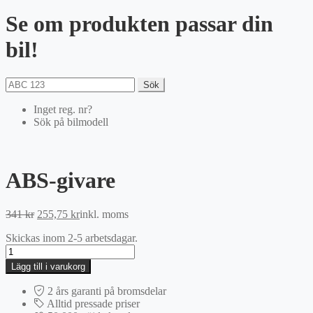
Se om produkten passar din
bil!
Sök
Inget reg. nr?
Sök på bilmodell
ABS-givare
Det
Det
341
kr
255,75
kr
inkl. moms
ursprungliga
nuvarande
Skickas inom 2-5 arbetsdagar.
priset
priset
ABS-
var:
är:
givare
341 kr.
255,75 kr.
Lägg till i varukorg
mängd
2 års garanti på bromsdelar
Alltid pressade priser