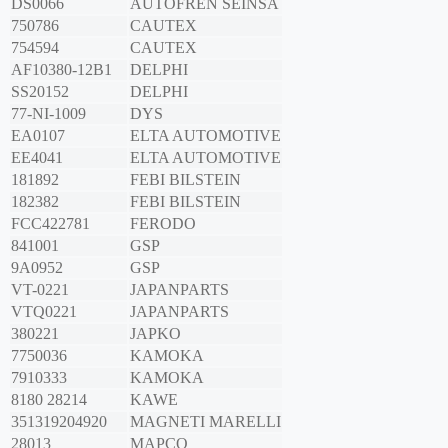
DS0066
AUTOFREN SEINSA
750786
CAUTEX
754594
CAUTEX
AF10380-12B1
DELPHI
SS20152
DELPHI
77-NI-1009
DYS
EA0107
ELTA AUTOMOTIVE
EE4041
ELTA AUTOMOTIVE
181892
FEBI BILSTEIN
182382
FEBI BILSTEIN
FCC422781
FERODO
841001
GSP
9A0952
GSP
VT-0221
JAPANPARTS
VTQ0221
JAPANPARTS
380221
JAPKO
7750036
KAMOKA
7910333
KAMOKA
8180 28214
KAWE
351319204920
MAGNETI MARELLI
28013
MAPCO