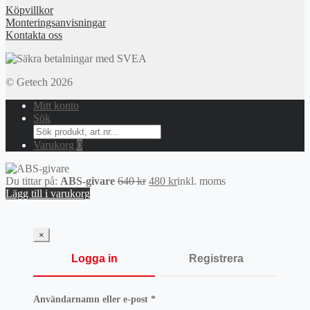
Köpvillkor
Monteringsanvisningar
Kontakta oss
© Getech 2026
Mitt konto
Sök
Search
for:
Varukorg
0
Det
Det
Du tittar på:
ABS-givare
640
kr
480
kr
inkl. moms
ursprungliga
nuvarande
Lägg till i varukorg
priset
priset
var:
är:
640 kr.
480 kr.
×
Logga in
Registrera
Obligatoriskt
Användarnamn eller e-post
*