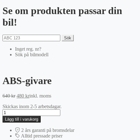
Se om produkten passar din
bil!
Sök
Inget reg. nr?
Sök på bilmodell
ABS-givare
Det
Det
640
kr
480
kr
inkl. moms
ursprungliga
nuvarande
Skickas inom 2-5 arbetsdagar.
priset
priset
ABS-
var:
är:
givare
640 kr.
480 kr.
Lägg till i varukorg
mängd
2 års garanti på bromsdelar
Alltid pressade priser