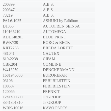
200399
A.B.S.
200847
A.B.S.
73219
A.B.S.
PAL6-1035
ASHUKI by Palidium
D1355
AUTOFREN SEINSA
110167410
AUTOMEGA
ADL148201
BLUE PRINT
BWK739
BORG & BECK
KRT2238
BREDA LORETT
481041
CAUTEX
619-2238
CIFAM
CBK204
COMLINE
W413250
DENCKERMANN
1681946880
EUROREPAR
03106
FEBI BILSTEIN
100507
FEBI BILSTEIN
120066
FRENKIT
1241400600
JP GROUP
3341301810
JP GROUP
WBK-10016
KAVO PARTS