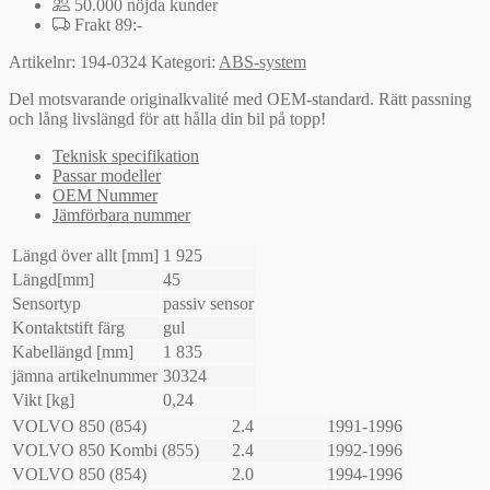
50.000 nöjda kunder
Frakt 89:-
Artikelnr:
194-0324
Kategori:
ABS-system
Del motsvarande originalkvalité med OEM-standard. Rätt passning
och lång livslängd för att hålla din bil på topp!
Teknisk specifikation
Passar modeller
OEM Nummer
Jämförbara nummer
Längd över allt [mm]
1 925
Längd[mm]
45
Sensortyp
passiv sensor
Kontaktstift färg
gul
Kabellängd [mm]
1 835
jämna artikelnummer
30324
Vikt [kg]
0,24
VOLVO
850 (854)
2.4
1991-1996
VOLVO
850 Kombi (855)
2.4
1992-1996
VOLVO
850 (854)
2.0
1994-1996