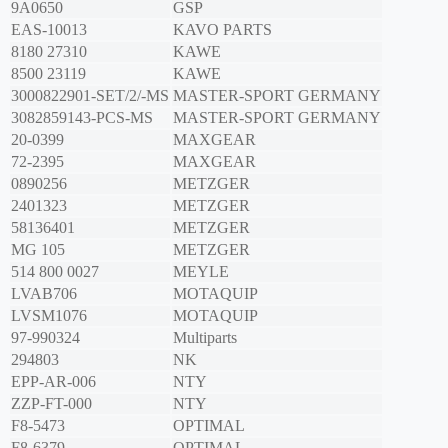
9A0650
GSP
EAS-10013
KAVO PARTS
8180 27310
KAWE
8500 23119
KAWE
3000822901-SET/2/-MS
MASTER-SPORT GERMANY
3082859143-PCS-MS
MASTER-SPORT GERMANY
20-0399
MAXGEAR
72-2395
MAXGEAR
0890256
METZGER
2401323
METZGER
58136401
METZGER
MG 105
METZGER
514 800 0027
MEYLE
LVAB706
MOTAQUIP
LVSM1076
MOTAQUIP
97-990324
Multiparts
294803
NK
EPP-AR-006
NTY
ZZP-FT-000
NTY
F8-5473
OPTIMAL
F8-6379
OPTIMAL