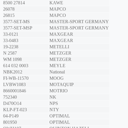
8500 27814
KAWE
26078
MAPCO
26815
MAPCO
3577-SET-MS
MASTER-SPORT GERMANY
3577-SET-MSP
MASTER-SPORT GERMANY
33-0121
MAXGEAR
33-0483
MAXGEAR
19-2238
METELLI
N 2587
METZGER
WM 1098
METZGER
614 032 0003
MEYLE
NBK2012
National
FI-WB-11570
MOOG
LVBW1083
MOTAQUIP
8660001846
MOTRIO
752340
NK
D470O14
NPS
KLP-FT-023
NTY
04-P149
OPTIMAL
801950
OPTIMAL