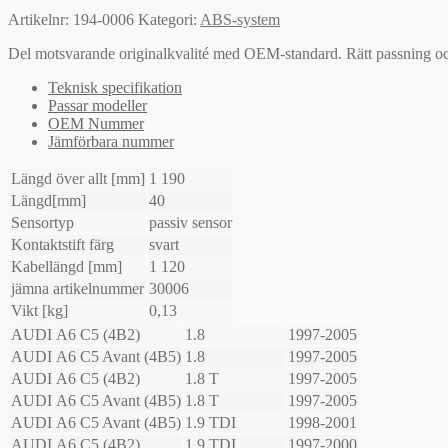
Artikelnr:
194-0006
Kategori:
ABS-system
Del motsvarande originalkvalité med OEM-standard. Rätt passning och l
Teknisk specifikation
Passar modeller
OEM Nummer
Jämförbara nummer
Längd över allt [mm]
1 190
Längd[mm]
40
Sensortyp
passiv sensor
Kontaktstift färg
svart
Kabellängd [mm]
1 120
jämna artikelnummer
30006
Vikt [kg]
0,13
AUDI
A6 C5 (4B2)
1.8
1997-2005
AUDI
A6 C5 Avant (4B5)
1.8
1997-2005
AUDI
A6 C5 (4B2)
1.8 T
1997-2005
AUDI
A6 C5 Avant (4B5)
1.8 T
1997-2005
AUDI
A6 C5 Avant (4B5)
1.9 TDI
1998-2001
AUDI
A6 C5 (4B2)
1.9 TDI
1997-2000