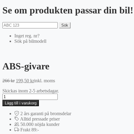
Se om produkten passar din bil!
Sök
Inget reg. nr?
Sök på bilmodell
ABS-givare
Det
Det
266
kr
199,50
kr
inkl. moms
ursprungliga
nuvarande
Skickas inom 2-5 arbetsdagar.
priset
priset
ABS-
var:
är:
givare
266 kr.
199,50 kr.
Lägg till i varukorg
mängd
2 års garanti på bromsdelar
Alltid pressade priser
50.000 nöjda kunder
Frakt 89:-