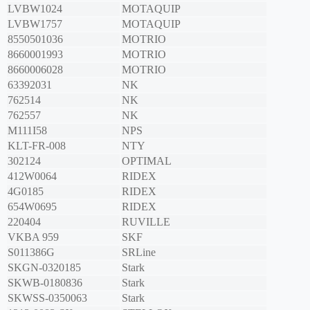
LVBW1024
MOTAQUIP
LVBW1757
MOTAQUIP
8550501036
MOTRIO
8660001993
MOTRIO
8660006028
MOTRIO
63392031
NK
762514
NK
762557
NK
M111I58
NPS
KLT-FR-008
NTY
302124
OPTIMAL
412W0064
RIDEX
4G0185
RIDEX
654W0695
RIDEX
220404
RUVILLE
VKBA 959
SKF
S011386G
SRLine
SKGN-0320185
Stark
SKWB-0180836
Stark
SKWSS-0350063
Stark