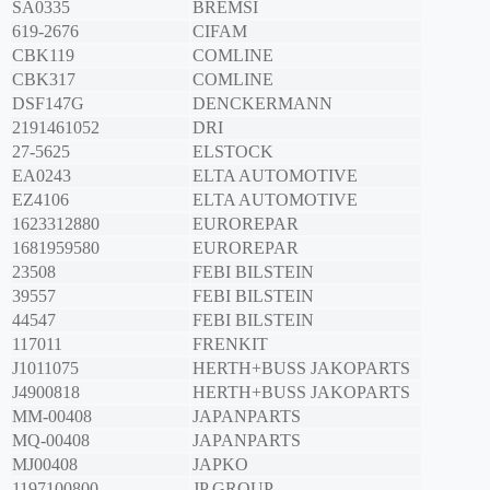
SA0335
BREMSI
619-2676
CIFAM
CBK119
COMLINE
CBK317
COMLINE
DSF147G
DENCKERMANN
2191461052
DRI
27-5625
ELSTOCK
EA0243
ELTA AUTOMOTIVE
EZ4106
ELTA AUTOMOTIVE
1623312880
EUROREPAR
1681959580
EUROREPAR
23508
FEBI BILSTEIN
39557
FEBI BILSTEIN
44547
FEBI BILSTEIN
117011
FRENKIT
J1011075
HERTH+BUSS JAKOPARTS
J4900818
HERTH+BUSS JAKOPARTS
MM-00408
JAPANPARTS
MQ-00408
JAPANPARTS
MJ00408
JAPKO
1197100800
JP GROUP