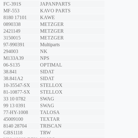
FC-391S
JAPANPARTS
MF-553
KAVO PARTS
8180 17101
KAWE
0890338
METZGER
2421149
METZGER
3150015
METZGER
97-990391
Multiparts
294003
NK
M133A39
NPS
06-S135
OPTIMAL
38.841
SIDAT
38.841A2
SIDAT
10-35547-SX
STELLOX
81-10877-SX
STELLOX
33 10 0782
SWAG
99 13 0391
SWAG
77-HY-1008
TALOSA
45009100
TEXTAR
8140 28704
TRISCAN
GBS1118
TRW