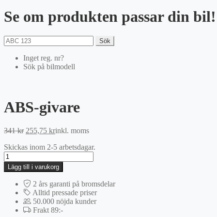
Se om produkten passar din bil!
Sök
Inget reg. nr?
Sök på bilmodell
ABS-givare
Det
Det
341
kr
255,75
kr
inkl. moms
ursprungliga
nuvarande
Skickas inom 2-5 arbetsdagar.
priset
priset
ABS-
var:
är:
givare
341 kr.
255,75 kr.
Lägg till i varukorg
mängd
2 års garanti på bromsdelar
Alltid pressade priser
50.000 nöjda kunder
Frakt 89:-