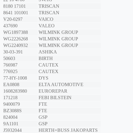
8180 17101
TRISCAN
8641 101001
TRISCAN
V20-0297
VAICO
437690
VALEO
WG1897388
WILMINK GROUP
WG2226268
WILMINK GROUP
WG2240932
WILMINK GROUP
30-03-391
ASHIKA
50603
BIRTH
766987
CAUTEX
776925
CAUTEX
77-HY-1008
DYS
EA0808
ELTA AUTOMOTIVE
1608283980
EUROREPAR
171218
FEBI BILSTEIN
9400079
FTE
BZ3088S
FTE
824004
GSP
9A1101
GSP
J5932044
HERTH+BUSS JAKOPARTS