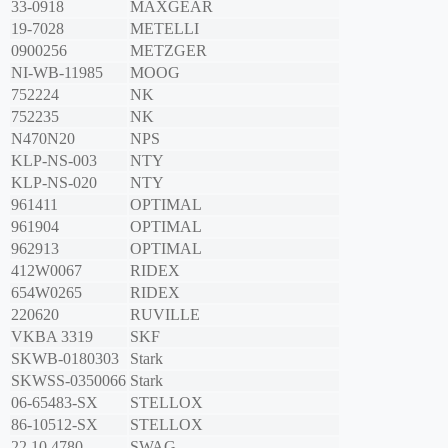
33-0918
MAXGEAR
19-7028
METELLI
0900256
METZGER
NI-WB-11985
MOOG
752224
NK
752235
NK
N470N20
NPS
KLP-NS-003
NTY
KLP-NS-020
NTY
961411
OPTIMAL
961904
OPTIMAL
962913
OPTIMAL
412W0067
RIDEX
654W0265
RIDEX
220620
RUVILLE
VKBA 3319
SKF
SKWB-0180303
Stark
SKWSS-0350066
Stark
06-65483-SX
STELLOX
86-10512-SX
STELLOX
22 10 4780
SWAG