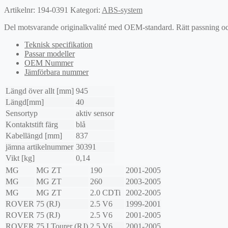
Artikelnr:
194-0391
Kategori:
ABS-system
Del motsvarande originalkvalité med OEM-standard. Rätt passning och l
Teknisk specifikation
Passar modeller
OEM Nummer
Jämförbara nummer
Längd över allt [mm]
945
Längd[mm]
40
Sensortyp
aktiv sensor
Kontaktstift färg
blå
Kabellängd [mm]
837
jämna artikelnummer
30391
Vikt [kg]
0,14
MG
MG ZT
190
2001-2005
MG
MG ZT
260
2003-2005
MG
MG ZT
2.0 CDTi
2002-2005
ROVER
75 (RJ)
2.5 V6
1999-2001
ROVER
75 (RJ)
2.5 V6
2001-2005
ROVER
75 I Tourer (RJ)
2.5 V6
2001-2005