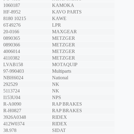
1060187
KAMOKA
HF-8952
KAVO PARTS
8180 10215
KAWE
6T49276
LPR
20-0166
MAXGEAR
0890365
METZGER
0890366
METZGER
4006014
METZGER
4110382
METZGER
LVAB158
MOTAQUIP
97-990403
Multiparts
NBH6024
National
292529
NK
5113724
NK
I153U04
NPS
R-A0090
RAP BRAKES
R-H0827
RAP BRAKES
3926A0348
RIDEX
412W0374
RIDEX
38.978
SIDAT