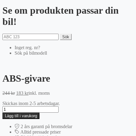
Se om produkten passar din
bil!
Sök
Inget reg. nr?
Sök på bilmodell
ABS-givare
Det
Det
244
kr
183
kr
inkl. moms
ursprungliga
nuvarande
Skickas inom 2-5 arbetsdagar.
priset
priset
ABS-
var:
är:
givare
244 kr.
183 kr.
Lägg till i varukorg
mängd
2 års garanti på bromsdelar
Alltid pressade priser