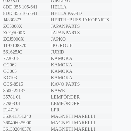
6027851
GIRLING
8DD 355 105-641
HELLA
8DD 355 105-641
HELLA PAGID
J4830873
HERTH+BUSS JAKOPARTS
ZC5000X
JAPANPARTS
ZCQ5000X
JAPANPARTS
ZCJ5000X
JAPKO
1197108370
JP GROUP
561625JC
JURID
7720018
KAMOKA
CC062
KAMOKA
CC065
KAMOKA
KC103
KAMOKA
CCS-8515
KAVO PARTS
8500 25137
KAWE
35781 01
LEMFÖRDER
37903 01
LEMFÖRDER
F1471V
LPR
353611751240
MAGNETI MARELLI
360406025900
MAGNETI MARELLI
361302040370
MAGNETI MARELLI