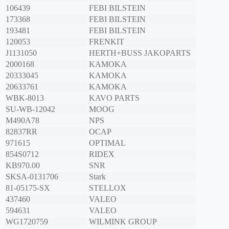
106439
FEBI BILSTEIN
173368
FEBI BILSTEIN
193481
FEBI BILSTEIN
120053
FRENKIT
J1131050
HERTH+BUSS JAKOPARTS
2000168
KAMOKA
20333045
KAMOKA
20633761
KAMOKA
WBK-8013
KAVO PARTS
SU-WB-12042
MOOG
M490A78
NPS
82837RR
OCAP
971615
OPTIMAL
854S0712
RIDEX
KB970.00
SNR
SKSA-0131706
Stark
81-05175-SX
STELLOX
437460
VALEO
594631
VALEO
WG1720759
WILMINK GROUP