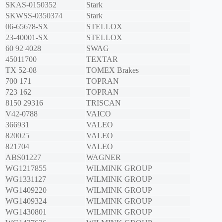
SKAS-0150352
Stark
SKWSS-0350374
Stark
06-65678-SX
STELLOX
23-40001-SX
STELLOX
60 92 4028
SWAG
45011700
TEXTAR
TX 52-08
TOMEX Brakes
700 171
TOPRAN
723 162
TOPRAN
8150 29316
TRISCAN
V42-0788
VAICO
366931
VALEO
820025
VALEO
821704
VALEO
ABS01227
WAGNER
WG1217855
WILMINK GROUP
WG1331127
WILMINK GROUP
WG1409220
WILMINK GROUP
WG1409324
WILMINK GROUP
WG1430801
WILMINK GROUP