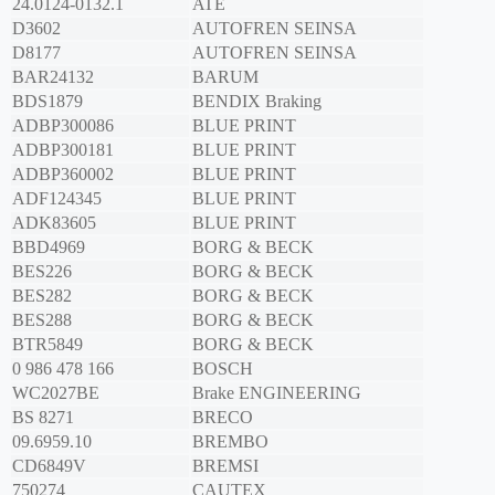
24.0124-0132.1
ATE
D3602
AUTOFREN SEINSA
D8177
AUTOFREN SEINSA
BAR24132
BARUM
BDS1879
BENDIX Braking
ADBP300086
BLUE PRINT
ADBP300181
BLUE PRINT
ADBP360002
BLUE PRINT
ADF124345
BLUE PRINT
ADK83605
BLUE PRINT
BBD4969
BORG & BECK
BES226
BORG & BECK
BES282
BORG & BECK
BES288
BORG & BECK
BTR5849
BORG & BECK
0 986 478 166
BOSCH
WC2027BE
Brake ENGINEERING
BS 8271
BRECO
09.6959.10
BREMBO
CD6849V
BREMSI
750274
CAUTEX