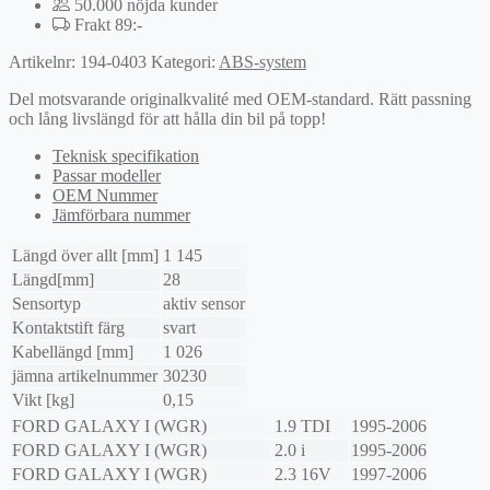
50.000 nöjda kunder
Frakt 89:-
Artikelnr:
194-0403
Kategori:
ABS-system
Del motsvarande originalkvalité med OEM-standard. Rätt passning
och lång livslängd för att hålla din bil på topp!
Teknisk specifikation
Passar modeller
OEM Nummer
Jämförbara nummer
Längd över allt [mm]
1 145
Längd[mm]
28
Sensortyp
aktiv sensor
Kontaktstift färg
svart
Kabellängd [mm]
1 026
jämna artikelnummer
30230
Vikt [kg]
0,15
FORD
GALAXY I (WGR)
1.9 TDI
1995-2006
FORD
GALAXY I (WGR)
2.0 i
1995-2006
FORD
GALAXY I (WGR)
2.3 16V
1997-2006