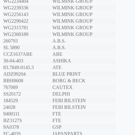
WG2234404
WILMINK GROUP
WG2239336
WILMINK GROUP
WG2256143
WILMINK GROUP
WG2290422
WILMINK GROUP
WG2315781
WILMINK GROUP
WG2360189
WILMINK GROUP
260793
A.B.S.
SL 5890
A.B.S.
CCZ1637ABE
ABE
30-04-403
ASHIKA
83.7849-0145.3
ATE
ADZ99204
BLUE PRINT
BBH8608
BORG & BECK
767069
CAUTEX
SS20172
DELPHI
184529
FEBI BILSTEIN
24028
FEBI BILSTEIN
9400111
FTE
BZ3127S
FTE
9A0378
GSP
FC-403S
JAPANPARTS