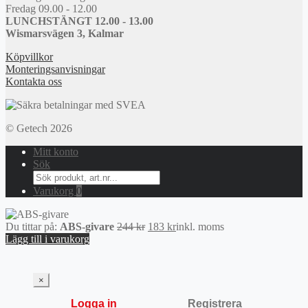
Fredag 09.00 - 12.00
LUNCHSTÄNGT 12.00 - 13.00
Wismarsvägen 3, Kalmar
Köpvillkor
Monteringsanvisningar
Kontakta oss
© Getech 2026
Mitt konto
Sök
Search
for:
Varukorg
0
Det
Det
Du tittar på:
ABS-givare
244
kr
183
kr
inkl. moms
ursprungliga
nuvarande
Lägg till i varukorg
priset
priset
var:
är:
244 kr.
183 kr.
×
Logga in
Registrera