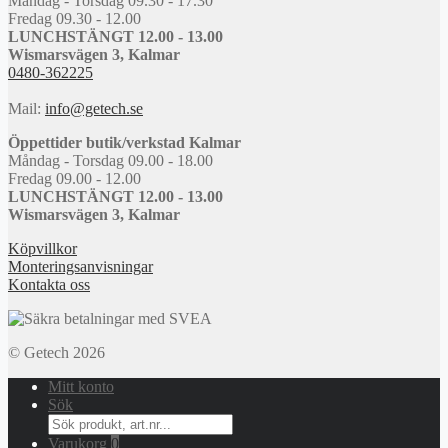
Måndag - Torsdag 09.30 - 17.30
Fredag 09.30 - 12.00
LUNCHSTÄNGT 12.00 - 13.00
Wismarsvägen 3, Kalmar
0480-362225
Mail:
info@getech.se
Öppettider butik/verkstad Kalmar
Måndag - Torsdag 09.00 - 18.00
Fredag 09.00 - 12.00
LUNCHSTÄNGT 12.00 - 13.00
Wismarsvägen 3, Kalmar
Köpvillkor
Monteringsanvisningar
Kontakta oss
© Getech 2026
Mitt konto
Sök
Search
for:
Varukorg
0