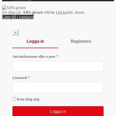
Det
Det
Du tittar på:
ABS-givare
192
kr
144
kr
inkl. moms
ursprungliga
nuvarande
Lägg till i varukorg
priset
priset
var:
är:
192 kr.
144 kr.
×
Logga in
Registrera
Obligatoriskt
Användarnamn eller e-post
*
Obligatoriskt
Lösenord
*
Kom ihåg mig
Logga in