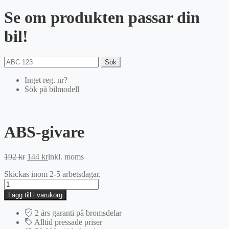
Se om produkten passar din
bil!
Sök
Inget reg. nr?
Sök på bilmodell
ABS-givare
Det
Det
192
kr
144
kr
inkl. moms
ursprungliga
nuvarande
Skickas inom 2-5 arbetsdagar.
priset
priset
ABS-
var:
är:
givare
192 kr.
144 kr.
Lägg till i varukorg
mängd
2 års garanti på bromsdelar
Alltid pressade priser