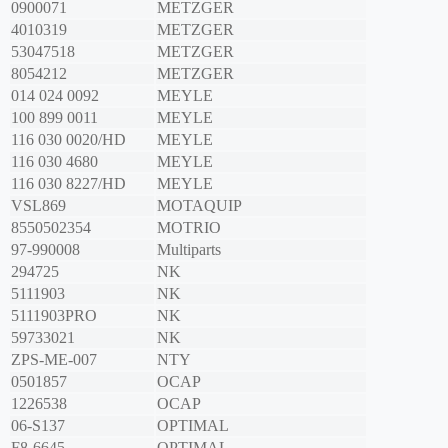
0900071
METZGER
4010319
METZGER
53047518
METZGER
8054212
METZGER
014 024 0092
MEYLE
100 899 0011
MEYLE
116 030 0020/HD
MEYLE
116 030 4680
MEYLE
116 030 8227/HD
MEYLE
VSL869
MOTAQUIP
8550502354
MOTRIO
97-990008
Multiparts
294725
NK
5111903
NK
5111903PRO
NK
59733021
NK
ZPS-ME-007
NTY
0501857
OCAP
1226538
OCAP
06-S137
OPTIMAL
F8-6645
OPTIMAL