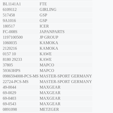
BL1141A1
FTE
6109112
GIRLING
517458
GSP
9A1016
GSP
180517
ICER
FC-008S
JAPANPARTS
1197100500
JP GROUP
1060035
KAMOKA
2120216
KAMOKA
0157 10
KAWE
8180 29233
KAWE
37805
MAPCO
59363HPS
MAPCO
0986594008-PCS-MS
MASTER-SPORT GERMANY
22724-PCS-MS
MASTER-SPORT GERMANY
49-0044
MAXGEAR
69-0029
MAXGEAR
69-0403
MAXGEAR
69-0543
MAXGEAR
0891098
METZGER