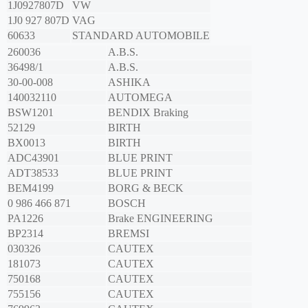
1J0927807D
VW
1J0 927 807D
VAG
60633
STANDARD AUTOMOBILE
260036
A.B.S.
36498/1
A.B.S.
30-00-008
ASHIKA
140032110
AUTOMEGA
BSW1201
BENDIX Braking
52129
BIRTH
BX0013
BIRTH
ADC43901
BLUE PRINT
ADT38533
BLUE PRINT
BEM4199
BORG & BECK
0 986 466 871
BOSCH
PA1226
Brake ENGINEERING
BP2314
BREMSI
030326
CAUTEX
181073
CAUTEX
750168
CAUTEX
755156
CAUTEX