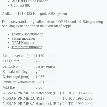
50.000 nöjda kunder
Frakt 89:-
Artikelnr:
194-0455
Kategori:
ABS-system
Del motsvarande originalkvalité med OEM-standard. Rätt passning
och lång livslängd för att hålla din bil på topp!
Teknisk specifikation
Passar modeller
OEM Nummer
Jämförbara nummer
Längd över allt [mm]
1 130
Längd[mm]
27
Sensortyp
passiv sensor
Kontaktstift färg
grå
Kabellängd [mm]
1 065
jämna artikelnummer
30456
Vikt [kg]
0,36
NISSAN
PRIMERA Hatchback (P11)
1.6 16V
1996-2002
NISSAN
PRIMERA (P11)
1.6 16V
1996-2000
NISSAN
PRIMERA Hatchback (P11)
2.0 TD
1996-2002