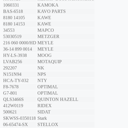
1060331
KAMOKA
BAS-6518
KAVO PARTS
8180 14105
KAWE
8180 14153
KAWE
34553
MAPCO
53030519
METZGER
216 060 0000/HD
MEYLE
36-14 899 0014
MEYLE
HY-LS-3938
MOOG
LVAB256
MOTAQUIP
292207
NK
N151N94
NPS
HCA-TY-032
NTY
F8-7678
OPTIMAL
G7-801
OPTIMAL
QLS3466S
QUINTON HAZELL
412W0119
RIDEX
500621
SIDAT
SKWSS-0350118
Stark
06-65474-SX
STELLOX