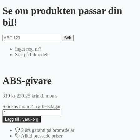
Se om produkten passar din
bil!
Sök
Inget reg. nr?
Sök på bilmodell
ABS-givare
Det
Det
319
kr
239,25
kr
inkl. moms
ursprungliga
nuvarande
Skickas inom 2-5 arbetsdagar.
priset
priset
ABS-
var:
är:
givare
319 kr.
239,25 kr.
Lägg till i varukorg
mängd
2 års garanti på bromsdelar
Alltid pressade priser