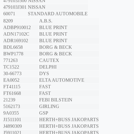
479103J300
NISSAN
479103J301
NISSAN
60071
STANDARD AUTOMOBILE
8209
A.B.S.
ADBP910012
BLUE PRINT
ADN17102C
BLUE PRINT
ADR169102
BLUE PRINT
BDL6658
BORG & BECK
BWP1778
BORG & BECK
771263
CAUTEX
TC1522
DELPHI
30-66773
DYS
EA0052
ELTA AUTOMOTIVE
FT41115
FAST
FT61668
FAST
21239
FEBI BILSTEIN
5162173
GIRLING
9A0355
GSP
J1511101
HERTH+BUSS JAKOPARTS
J4890309
HERTH+BUSS JAKOPARTS
J5911021
HERTH+BUSS JAKOPARTS