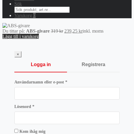
Sök
Search
for:
Varukorg
0
Det
Det
Du tittar på:
ABS-givare
319
kr
239,25
kr
inkl. moms
ursprungliga
nuvarande
Lägg till i varukorg
priset
priset
var:
är:
319 kr.
239,25 kr.
×
Logga in
Registrera
Obligatoriskt
Användarnamn eller e-post
*
Obligatoriskt
Lösenord
*
Kom ihåg mig