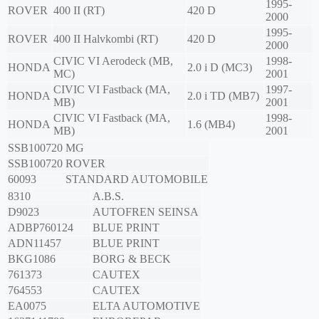
1995-
ROVER
400 II (RT)
420 D
2000
1995-
ROVER
400 II Halvkombi (RT)
420 D
2000
CIVIC VI Aerodeck (MB,
1998-
HONDA
2.0 i D (MC3)
MC)
2001
CIVIC VI Fastback (MA,
1997-
HONDA
2.0 i TD (MB7)
MB)
2001
CIVIC VI Fastback (MA,
1998-
HONDA
1.6 (MB4)
MB)
2001
SSB100720
MG
SSB100720
ROVER
60093
STANDARD AUTOMOBILE
8310
A.B.S.
D9023
AUTOFREN SEINSA
ADBP760124
BLUE PRINT
ADN11457
BLUE PRINT
BKG1086
BORG & BECK
761373
CAUTEX
764553
CAUTEX
EA0075
ELTA AUTOMOTIVE