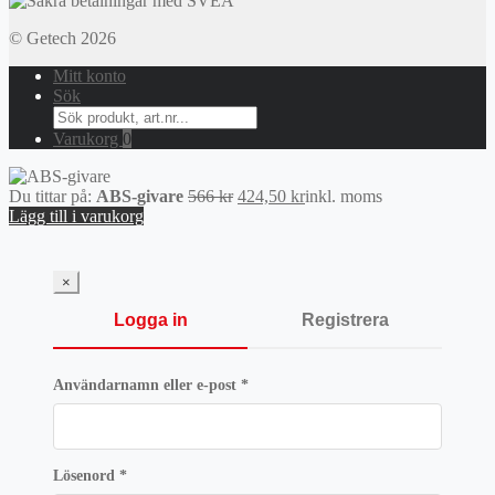
© Getech 2026
Mitt konto
Sök
Search
for:
Varukorg
0
Det
Det
Du tittar på:
ABS-givare
566
kr
424,50
kr
inkl. moms
ursprungliga
nuvarande
Lägg till i varukorg
priset
priset
var:
är:
566 kr.
424,50 kr.
×
Logga in
Registrera
Obligatoriskt
Användarnamn eller e-post
*
Obligatoriskt
Lösenord
*