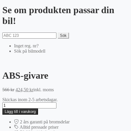
Se om produkten passar din
bil!
Sök
Inget reg. nr?
Sök på bilmodell
ABS-givare
Det
Det
566
kr
424,50
kr
inkl. moms
ursprungliga
nuvarande
Skickas inom 2-5 arbetsdagar.
priset
priset
ABS-
var:
är:
givare
566 kr.
424,50 kr.
Lägg till i varukorg
mängd
2 års garanti på bromsdelar
Alltid pressade priser