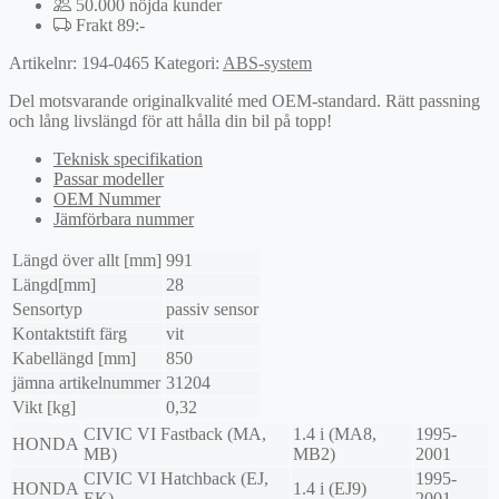
50.000 nöjda kunder
Frakt 89:-
Artikelnr:
194-0465
Kategori:
ABS-system
Del motsvarande originalkvalité med OEM-standard. Rätt passning
och lång livslängd för att hålla din bil på topp!
Teknisk specifikation
Passar modeller
OEM Nummer
Jämförbara nummer
Längd över allt [mm]
991
Längd[mm]
28
Sensortyp
passiv sensor
Kontaktstift färg
vit
Kabellängd [mm]
850
jämna artikelnummer
31204
Vikt [kg]
0,32
CIVIC VI Fastback (MA,
1.4 i (MA8,
1995-
HONDA
MB)
MB2)
2001
CIVIC VI Hatchback (EJ,
1995-
HONDA
1.4 i (EJ9)
EK)
2001