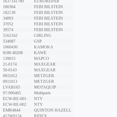
1637141780
EUROREPAR
180364
FEBI BILSTEIN
182138
FEBI BILSTEIN
34093
FEBI BILSTEIN
37052
FEBI BILSTEIN
39574
FEBI BILSTEIN
5162162
GIRLING
534087
GSP
1060430
KAMOKA
8180 40208
KAWE
139015
MAPCO
21-0174
MAXGEAR
50-0143
MAXGEAR
0911012
METZGER
0911013
METZGER
LVAB165
MOTAQUIP
97-990465
Multiparts
ECW-RE-001
NTY
ECW-RE-002
NTY
EMR4844
QUINTON HAZELL
412W0124
RIDEX