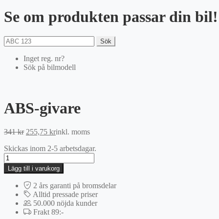
Se om produkten passar din bil!
Sök
Inget reg. nr?
Sök på bilmodell
ABS-givare
Det
Det
341
kr
255,75
kr
inkl. moms
ursprungliga
nuvarande
Skickas inom 2-5 arbetsdagar.
priset
priset
ABS-
var:
är:
givare
341 kr.
255,75 kr.
Lägg till i varukorg
mängd
2 års garanti på bromsdelar
Alltid pressade priser
50.000 nöjda kunder
Frakt 89:-