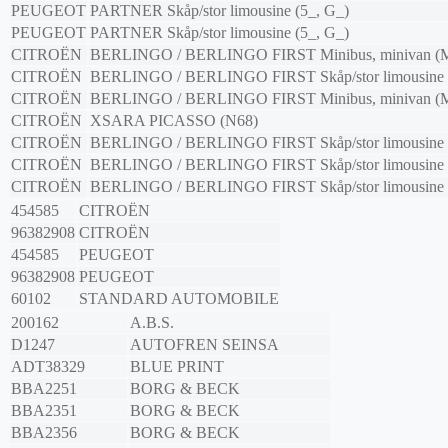
PEUGEOT
PARTNER Skåp/stor limousine (5_, G_)
PEUGEOT
PARTNER Skåp/stor limousine (5_, G_)
CITROËN
BERLINGO / BERLINGO FIRST Minibus, minivan (
CITROËN
BERLINGO / BERLINGO FIRST Skåp/stor limousine
CITROËN
BERLINGO / BERLINGO FIRST Minibus, minivan (
CITROËN
XSARA PICASSO (N68)
CITROËN
BERLINGO / BERLINGO FIRST Skåp/stor limousine
CITROËN
BERLINGO / BERLINGO FIRST Skåp/stor limousine
CITROËN
BERLINGO / BERLINGO FIRST Skåp/stor limousine
454585
CITROËN
96382908
CITROËN
454585
PEUGEOT
96382908
PEUGEOT
60102
STANDARD AUTOMOBILE
200162
A.B.S.
D1247
AUTOFREN SEINSA
ADT38329
BLUE PRINT
BBA2251
BORG & BECK
BBA2351
BORG & BECK
BBA2356
BORG & BECK