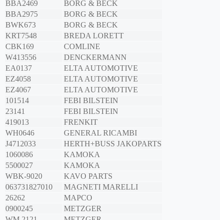
BBA2469
BORG & BECK
BBA2975
BORG & BECK
BWK673
BORG & BECK
KRT7548
BREDA LORETT
CBK169
COMLINE
W413556
DENCKERMANN
EA0137
ELTA AUTOMOTIVE
EZ4058
ELTA AUTOMOTIVE
EZ4067
ELTA AUTOMOTIVE
101514
FEBI BILSTEIN
23141
FEBI BILSTEIN
419013
FRENKIT
WH0646
GENERAL RICAMBI
J4712033
HERTH+BUSS JAKOPARTS
1060086
KAMOKA
5500027
KAMOKA
WBK-9020
KAVO PARTS
063731827010
MAGNETI MARELLI
26262
MAPCO
0900245
METZGER
WM 2121
METZGER