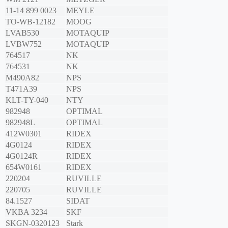
11-14 899 0023
MEYLE
TO-WB-12182
MOOG
LVAB530
MOTAQUIP
LVBW752
MOTAQUIP
764517
NK
764531
NK
M490A82
NPS
T471A39
NPS
KLT-TY-040
NTY
982948
OPTIMAL
982948L
OPTIMAL
412W0301
RIDEX
4G0124
RIDEX
4G0124R
RIDEX
654W0161
RIDEX
220204
RUVILLE
220705
RUVILLE
84.1527
SIDAT
VKBA 3234
SKF
SKGN-0320123
Stark