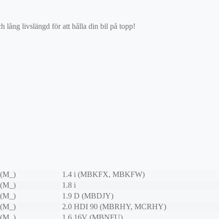
ång livslängd för att hålla din bil på topp!
 (M_)
1.4 i (MBKFX, MBKFW)
 (M_)
1.8 i
 (M_)
1.9 D (MBDJY)
 (M_)
2.0 HDI 90 (MBRHY, MCRHY)
 (M_)
1.6 16V (MBNFU)