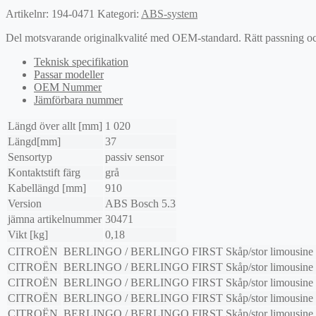
Artikelnr:
194-0471
Kategori:
ABS-system
Del motsvarande originalkvalité med OEM-standard. Rätt passning och l
Teknisk specifikation
Passar modeller
OEM Nummer
Jämförbara nummer
Längd över allt [mm]
1 020
Längd[mm]
37
Sensortyp
passiv sensor
Kontaktstift färg
grå
Kabellängd [mm]
910
Version
ABS Bosch 5.3
jämna artikelnummer
30471
Vikt [kg]
0,18
CITROËN
BERLINGO / BERLINGO FIRST Skåp/stor limousine
CITROËN
BERLINGO / BERLINGO FIRST Skåp/stor limousine
CITROËN
BERLINGO / BERLINGO FIRST Skåp/stor limousine
CITROËN
BERLINGO / BERLINGO FIRST Skåp/stor limousine
CITROËN
BERLINGO / BERLINGO FIRST Skåp/stor limousine