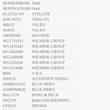
SKWB-0180166
Stark
SKWSS-0350300
Stark
81-27231-SX
STELLOX
8180 28221
TRISCAN
440212
VALEO
443053
VALEO
ABS00569
WAGNER
WG1721053
WILMINK GROUP
WG1835343
WILMINK GROUP
WG2042600
WILMINK GROUP
WG2180940
WILMINK GROUP
WG2226264
WILMINK GROUP
WG2314496
WILMINK GROUP
8804
A.B.S.
DS0135
AUTOFREN SEINSA
ADBP610135
BLUE PRINT
ADBP990026
BLUE PRINT
BKG1178
BORG & BECK
SH2179
Brake ENGINEERING
GF0216
BREMSI