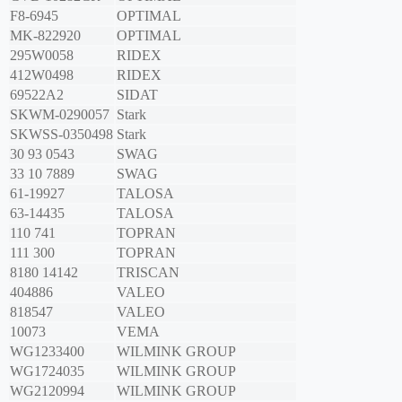
F8-6945
OPTIMAL
MK-822920
OPTIMAL
295W0058
RIDEX
412W0498
RIDEX
69522A2
SIDAT
SKWM-0290057
Stark
SKWSS-0350498
Stark
30 93 0543
SWAG
33 10 7889
SWAG
61-19927
TALOSA
63-14435
TALOSA
110 741
TOPRAN
111 300
TOPRAN
8180 14142
TRISCAN
404886
VALEO
818547
VALEO
10073
VEMA
WG1233400
WILMINK GROUP
WG1724035
WILMINK GROUP
WG2120994
WILMINK GROUP