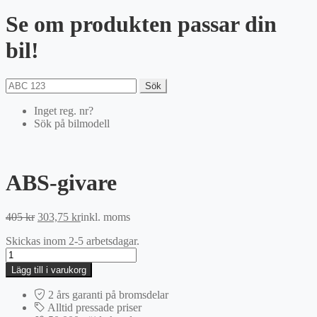
Se om produkten passar din
bil!
Sök
Inget reg. nr?
Sök på bilmodell
ABS-givare
Det
Det
405
kr
303,75
kr
inkl. moms
ursprungliga
nuvarande
Skickas inom 2-5 arbetsdagar.
priset
priset
ABS-
var:
är:
givare
405 kr.
303,75 kr.
Lägg till i varukorg
mängd
2 års garanti på bromsdelar
Alltid pressade priser