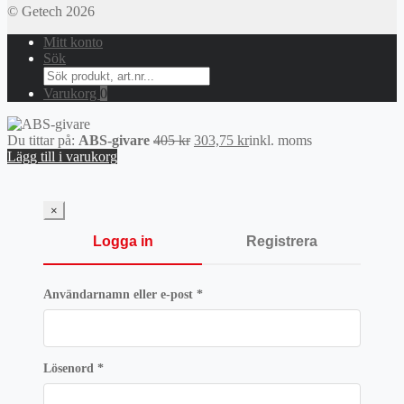
© Getech 2026
Mitt konto
Sök
Search
for:
Varukorg
0
Det
Det
Du tittar på:
ABS-givare
405
kr
303,75
kr
inkl. moms
ursprungliga
nuvarande
Lägg till i varukorg
priset
priset
var:
är:
405 kr.
303,75 kr.
×
Logga in
Registrera
Obligatoriskt
Användarnamn eller e-post
*
Obligatoriskt
Lösenord
*