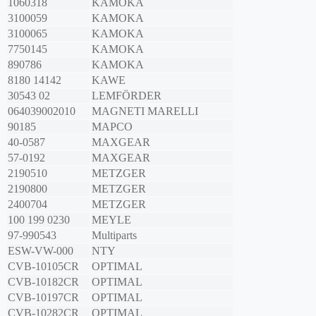
1060318
KAMOKA
3100059
KAMOKA
3100065
KAMOKA
7750145
KAMOKA
890786
KAMOKA
8180 14142
KAWE
30543 02
LEMFÖRDER
064039002010
MAGNETI MARELLI
90185
MAPCO
40-0587
MAXGEAR
57-0192
MAXGEAR
2190510
METZGER
2190800
METZGER
2400704
METZGER
100 199 0230
MEYLE
97-990543
Multiparts
ESW-VW-000
NTY
CVB-10105CR
OPTIMAL
CVB-10182CR
OPTIMAL
CVB-10197CR
OPTIMAL
CVB-10282CR
OPTIMAL