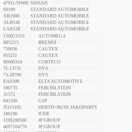
47911-5F600
NISSAN
60189
STANDARD AUTOMOBILE
AB1900
STANDARD AUTOMOBILE
ALB146
STANDARD AUTOMOBILE
LAB528
STANDARD AUTOMOBILE
150053310
AUTOMEGA
BP2215
BREMSI
750936
CAUTEX
955211
CAUTEX
80000324
CORTECO
71-13731
DYS
73-28790
DYS
EA0390
ELTA AUTOMOTIVE
180735
FEBI BILSTEIN
31572
FEBI BILSTEIN
841100
GSP
J5115105
HERTH+BUSS JAKOPARTS
180196
ICER
1198200500
JP GROUP
4097104770
JP GROUP