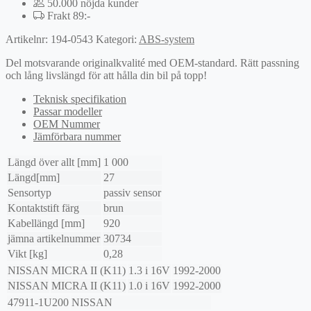
50.000 nöjda kunder
Frakt 89:-
Artikelnr:
194-0543
Kategori:
ABS-system
Del motsvarande originalkvalité med OEM-standard. Rätt passning
och lång livslängd för att hålla din bil på topp!
Teknisk specifikation
Passar modeller
OEM Nummer
Jämförbara nummer
Längd över allt [mm]
1 000
Längd[mm]
27
Sensortyp
passiv sensor
Kontaktstift färg
brun
Kabellängd [mm]
920
jämna artikelnummer
30734
Vikt [kg]
0,28
NISSAN
MICRA II (K11)
1.3 i 16V
1992-2000
NISSAN
MICRA II (K11)
1.0 i 16V
1992-2000
47911-1U200
NISSAN