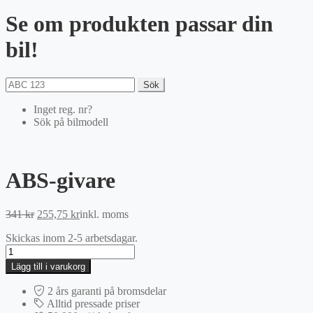
Se om produkten passar din
bil!
Sök
Inget reg. nr?
Sök på bilmodell
ABS-givare
Det
Det
341
kr
255,75
kr
inkl. moms
ursprungliga
nuvarande
Skickas inom 2-5 arbetsdagar.
priset
priset
ABS-
var:
är:
givare
341 kr.
255,75 kr.
Lägg till i varukorg
mängd
2 års garanti på bromsdelar
Alltid pressade priser