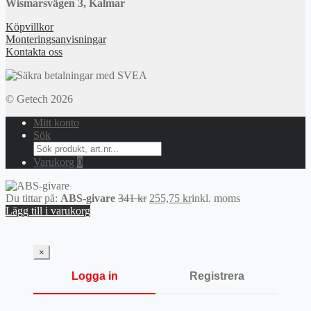
Wismarsvägen 3, Kalmar
Köpvillkor
Monteringsanvisningar
Kontakta oss
© Getech 2026
Mitt konto
Sök
Search
for:
Varukorg
0
Det
Det
Du tittar på:
ABS-givare
341
kr
255,75
kr
inkl. moms
ursprungliga
nuvarande
Lägg till i varukorg
priset
priset
var:
är:
341 kr.
255,75 kr.
×
Logga in
Registrera