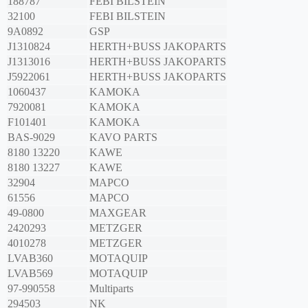
188787
FEBI BILSTEIN
32100
FEBI BILSTEIN
9A0892
GSP
J1310824
HERTH+BUSS JAKOPARTS
J1313016
HERTH+BUSS JAKOPARTS
J5922061
HERTH+BUSS JAKOPARTS
1060437
KAMOKA
7920081
KAMOKA
F101401
KAMOKA
BAS-9029
KAVO PARTS
8180 13220
KAWE
8180 13227
KAWE
32904
MAPCO
61556
MAPCO
49-0800
MAXGEAR
2420293
METZGER
4010278
METZGER
LVAB360
MOTAQUIP
LVAB569
MOTAQUIP
97-990558
Multiparts
294503
NK