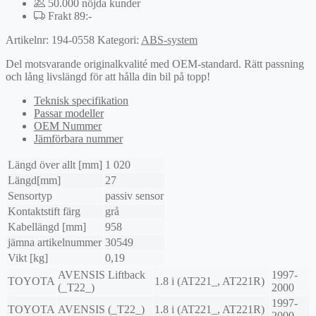
50.000 nöjda kunder
Frakt 89:-
Artikelnr:
194-0558
Kategori:
ABS-system
Del motsvarande originalkvalité med OEM-standard. Rätt passning
och lång livslängd för att hålla din bil på topp!
Teknisk specifikation
Passar modeller
OEM Nummer
Jämförbara nummer
Längd över allt [mm]
1 020
Längd[mm]
27
Sensortyp
passiv sensor
Kontaktstift färg
grå
Kabellängd [mm]
958
jämna artikelnummer
30549
Vikt [kg]
0,19
AVENSIS Liftback
1997-
TOYOTA
1.8 i (AT221_, AT221R)
(_T22_)
2000
1997-
TOYOTA
AVENSIS (_T22_)
1.8 i (AT221_, AT221R)
2000