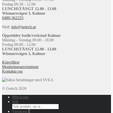
Fredag 09.30 - 12.00
LUNCHSTÄNGT 12.00 - 13.00
Wismarsvägen 3, Kalmar
0480-362225
Mail:
info@getech.se
Öppettider butik/verkstad Kalmar
Måndag - Torsdag 09.00 - 18.00
Fredag 09.00 - 12.00
LUNCHSTÄNGT 12.00 - 13.00
Wismarsvägen 3, Kalmar
Köpvillkor
Monteringsanvisningar
Kontakta oss
© Getech 2026
Mitt konto
Sök
Search
for:
Varukorg
0