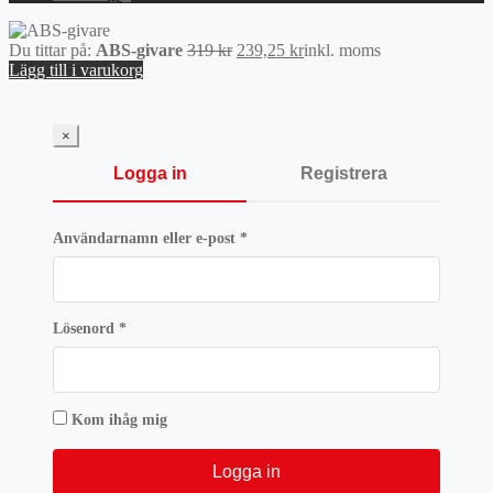
Det
Det
Du tittar på:
ABS-givare
319
kr
239,25
kr
inkl. moms
ursprungliga
nuvarande
Lägg till i varukorg
priset
priset
var:
är:
319 kr.
239,25 kr.
×
Logga in
Registrera
Obligatoriskt
Användarnamn eller e-post
*
Obligatoriskt
Lösenord
*
Kom ihåg mig
Logga in