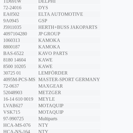
TD691W
DELPHI
72-24016
DYS
EA0502
ELTA AUTOMOTIVE
9A0945
GSP
J5911035
HERTH+BUSS JAKOPARTS
4097104280
JP GROUP
1060313
KAMOKA
8800187
KAMOKA
BAS-6522
KAVO PARTS
8180 14604
KAWE
8500 10205
KAWE
30725 01
LEMFÖRDER
4095M-PCS-MS
MASTER-SPORT GERMANY
72-0637
MAXGEAR
52048903
METZGER
16-14 610 0019
MEYLE
LVAB627
MOTAQUIP
VSK715
MOTAQUIP
97-990725
Multiparts
HCA-MS-076
NTY
HCA-NS-164
NTY