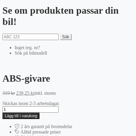
Se om produkten passar din
bil!
Sök
Inget reg. nr?
Sök på bilmodell
ABS-givare
Det
Det
319
kr
239,25
kr
inkl. moms
ursprungliga
nuvarande
Skickas inom 2-5 arbetsdagar.
priset
priset
ABS-
var:
är:
givare
319 kr.
239,25 kr.
Lägg till i varukorg
mängd
2 års garanti på bromsdelar
Alltid pressade priser