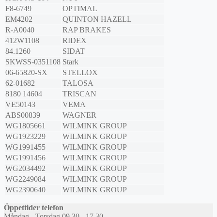
F8-6749
OPTIMAL
EM4202
QUINTON HAZELL
R-A0040
RAP BRAKES
412W1108
RIDEX
84.1260
SIDAT
SKWSS-0351108
Stark
06-65820-SX
STELLOX
62-01682
TALOSA
8180 14604
TRISCAN
VE50143
VEMA
ABS00839
WAGNER
WG1805661
WILMINK GROUP
WG1923229
WILMINK GROUP
WG1991455
WILMINK GROUP
WG1991456
WILMINK GROUP
WG2034492
WILMINK GROUP
WG2249084
WILMINK GROUP
WG2390640
WILMINK GROUP
Öppettider telefon
Måndag - Torsdag 09.30 - 17.30