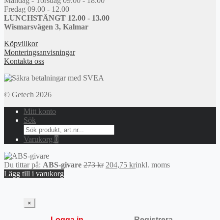
Måndag - Torsdag 09.00 - 18.00
Fredag 09.00 - 12.00
LUNCHSTÄNGT 12.00 - 13.00
Wismarsvägen 3, Kalmar
Köpvillkor
Monteringsanvisningar
Kontakta oss
© Getech 2026
Mitt konto
Sök
Search
for:
Varukorg
0
Det
Det
Du tittar på:
ABS-givare
273
kr
204,75
kr
inkl. moms
ursprungliga
nuvarande
Lägg till i varukorg
priset
priset
var:
är:
273 kr.
204,75 kr.
×
Logga in
Registrera