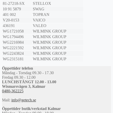
81-27218-SX
STELLOX
10 91 5879
SWAG
401 002
TOPRAN
V20-0153
VAICO
436191
VALEO
WG1721058
WILMINK GROUP
WG1794496
WILMINK GROUP
WG2216984
WILMINK GROUP
WG2221592
WILMINK GROUP
WG2243824
WILMINK GROUP
WG2315181
WILMINK GROUP
Öppettider telefon
Måndag - Torsdag 09.30 - 17.30
Fredag 09.30 - 12.00
LUNCHSTÄNGT 12.00 - 13.00
Wismarsvägen 3, Kalmar
0480-362225
Mail:
info@getech.se
Öppettider butik/verkstad Kalmar