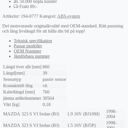
50.000 nöjda kunder
Frakt 89:-
Artikelnr:
194-0777
Kategori:
ABS-system
Del motsvarande originalkvalité med OEM-standard. Rätt passning
och lång livslängd för att hålla din bil på topp!
Teknisk specifikation
Passar modeller
OEM Nummer
Jämförbara nummer
Längd över allt [mm]
860
Längd[mm]
39
Sensortyp
passiv sensor
Kontaktstift färg
vit
Kabellängd [mm]
760
jämna artikelnummer
30564
Vikt [kg]
0,18
1998-
MAZDA
323 S VI Sedan (BJ)
1.9 16V (BJ10M)
2004
1998-
MAZDA
323 S VI Sedan (BJ)
1.5 16V (BJ5P)
2001