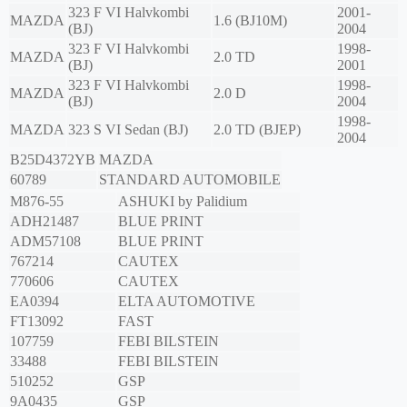
323 F VI Halvkombi
2001-
MAZDA
1.6 (BJ10M)
(BJ)
2004
323 F VI Halvkombi
1998-
MAZDA
2.0 TD
(BJ)
2001
323 F VI Halvkombi
1998-
MAZDA
2.0 D
(BJ)
2004
1998-
MAZDA
323 S VI Sedan (BJ)
2.0 TD (BJEP)
2004
B25D4372YB
MAZDA
60789
STANDARD AUTOMOBILE
M876-55
ASHUKI by Palidium
ADH21487
BLUE PRINT
ADM57108
BLUE PRINT
767214
CAUTEX
770606
CAUTEX
EA0394
ELTA AUTOMOTIVE
FT13092
FAST
107759
FEBI BILSTEIN
33488
FEBI BILSTEIN
510252
GSP
9A0435
GSP