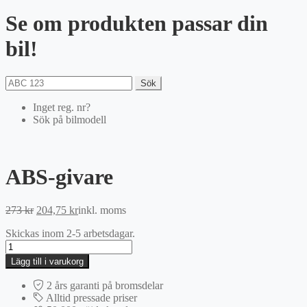
Se om produkten passar din
bil!
Sök
Inget reg. nr?
Sök på bilmodell
ABS-givare
Det
Det
273
kr
204,75
kr
inkl. moms
ursprungliga
nuvarande
Skickas inom 2-5 arbetsdagar.
priset
priset
ABS-
var:
är:
givare
273 kr.
204,75 kr.
Lägg till i varukorg
mängd
2 års garanti på bromsdelar
Alltid pressade priser