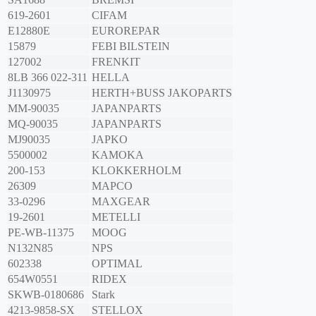
619-2601
CIFAM
E12880E
EUROREPAR
15879
FEBI BILSTEIN
127002
FRENKIT
8LB 366 022-311
HELLA
J1130975
HERTH+BUSS JAKOPARTS
MM-90035
JAPANPARTS
MQ-90035
JAPANPARTS
MJ90035
JAPKO
5500002
KAMOKA
200-153
KLOKKERHOLM
26309
MAPCO
33-0296
MAXGEAR
19-2601
METELLI
PE-WB-11375
MOOG
N132N85
NPS
602338
OPTIMAL
654W0551
RIDEX
SKWB-0180686
Stark
4213-9858-SX
STELLOX