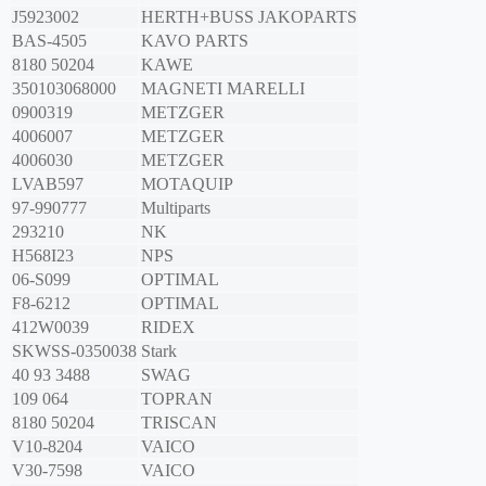
J5923002
HERTH+BUSS JAKOPARTS
BAS-4505
KAVO PARTS
8180 50204
KAWE
350103068000
MAGNETI MARELLI
0900319
METZGER
4006007
METZGER
4006030
METZGER
LVAB597
MOTAQUIP
97-990777
Multiparts
293210
NK
H568I23
NPS
06-S099
OPTIMAL
F8-6212
OPTIMAL
412W0039
RIDEX
SKWSS-0350038
Stark
40 93 3488
SWAG
109 064
TOPRAN
8180 50204
TRISCAN
V10-8204
VAICO
V30-7598
VAICO