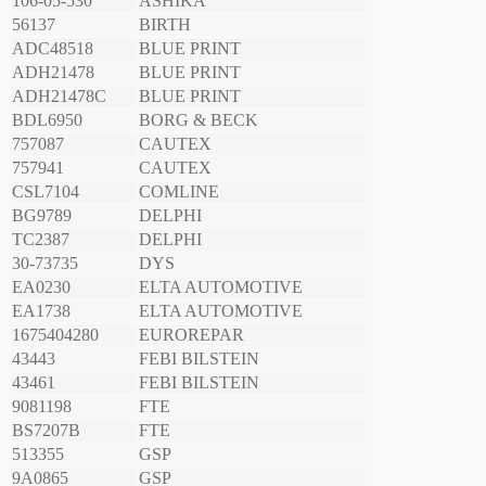
106-05-530
ASHIKA
56137
BIRTH
ADC48518
BLUE PRINT
ADH21478
BLUE PRINT
ADH21478C
BLUE PRINT
BDL6950
BORG & BECK
757087
CAUTEX
757941
CAUTEX
CSL7104
COMLINE
BG9789
DELPHI
TC2387
DELPHI
30-73735
DYS
EA0230
ELTA AUTOMOTIVE
EA1738
ELTA AUTOMOTIVE
1675404280
EUROREPAR
43443
FEBI BILSTEIN
43461
FEBI BILSTEIN
9081198
FTE
BS7207B
FTE
513355
GSP
9A0865
GSP