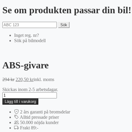
Se om produkten passar din bil!
Sök
Inget reg. nr?
Sök på bilmodell
ABS-givare
Det
Det
294
kr
220,50
kr
inkl. moms
ursprungliga
nuvarande
Skickas inom 2-5 arbetsdagar.
priset
priset
ABS-
var:
är:
givare
294 kr.
220,50 kr.
Lägg till i varukorg
mängd
2 års garanti på bromsdelar
Alltid pressade priser
50.000 nöjda kunder
Frakt 89:-