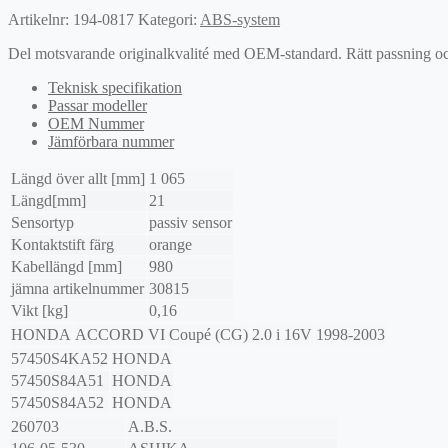
Artikelnr:
194-0817
Kategori:
ABS-system
Del motsvarande originalkvalité med OEM-standard. Rätt passning och l
Teknisk specifikation
Passar modeller
OEM Nummer
Jämförbara nummer
Längd över allt [mm]
1 065
Längd[mm]
21
Sensortyp
passiv sensor
Kontaktstift färg
orange
Kabellängd [mm]
980
jämna artikelnummer
30815
Vikt [kg]
0,16
HONDA
ACCORD VI Coupé (CG)
2.0 i 16V
1998-2003
57450S4KA52
HONDA
57450S84A51
HONDA
57450S84A52
HONDA
260703
A.B.S.