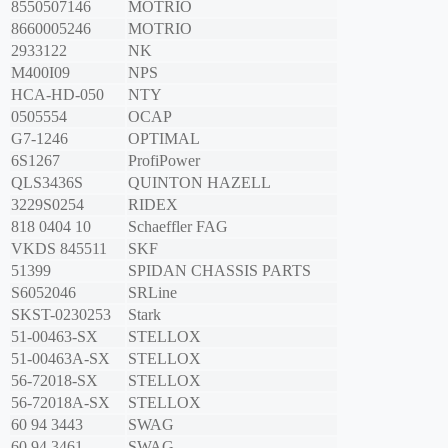
8550507146
MOTRIO
8660005246
MOTRIO
2933122
NK
M400I09
NPS
HCA-HD-050
NTY
0505554
OCAP
G7-1246
OPTIMAL
6S1267
ProfiPower
QLS3436S
QUINTON HAZELL
3229S0254
RIDEX
818 0404 10
Schaeffler FAG
VKDS 845511
SKF
51399
SPIDAN CHASSIS PARTS
S6052046
SRLine
SKST-0230253
Stark
51-00463-SX
STELLOX
51-00463A-SX
STELLOX
56-72018-SX
STELLOX
56-72018A-SX
STELLOX
60 94 3443
SWAG
60 94 3461
SWAG