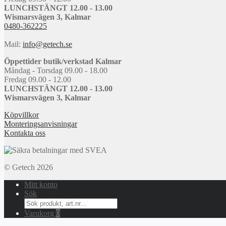
LUNCHSTÄNGT 12.00 - 13.00
Wismarsvägen 3, Kalmar
0480-362225
Mail:
info@getech.se
Öppettider butik/verkstad Kalmar
Måndag - Torsdag 09.00 - 18.00
Fredag 09.00 - 12.00
LUNCHSTÄNGT 12.00 - 13.00
Wismarsvägen 3, Kalmar
Köpvillkor
Monteringsanvisningar
Kontakta oss
© Getech 2026
Mitt konto
Sök
Search
for:
Varukorg
0