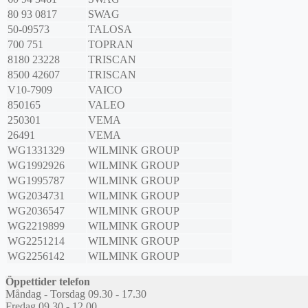
80 93 0817
SWAG
50-09573
TALOSA
700 751
TOPRAN
8180 23228
TRISCAN
8500 42607
TRISCAN
V10-7909
VAICO
850165
VALEO
250301
VEMA
26491
VEMA
WG1331329
WILMINK GROUP
WG1992926
WILMINK GROUP
WG1995787
WILMINK GROUP
WG2034731
WILMINK GROUP
WG2036547
WILMINK GROUP
WG2219899
WILMINK GROUP
WG2251214
WILMINK GROUP
WG2256142
WILMINK GROUP
Öppettider telefon
Måndag - Torsdag 09.30 - 17.30
Fredag 09.30 - 12.00