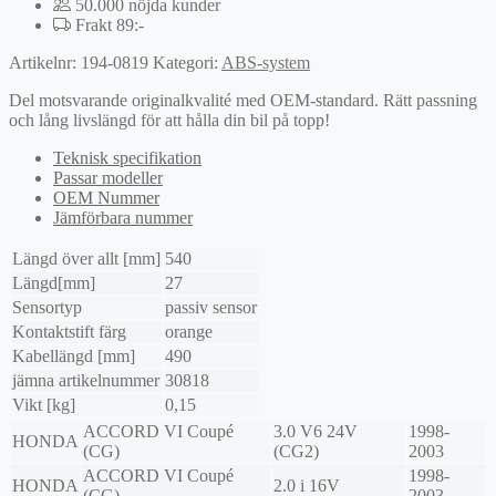
50.000 nöjda kunder
Frakt 89:-
Artikelnr:
194-0819
Kategori:
ABS-system
Del motsvarande originalkvalité med OEM-standard. Rätt passning
och lång livslängd för att hålla din bil på topp!
Teknisk specifikation
Passar modeller
OEM Nummer
Jämförbara nummer
Längd över allt [mm]
540
Längd[mm]
27
Sensortyp
passiv sensor
Kontaktstift färg
orange
Kabellängd [mm]
490
jämna artikelnummer
30818
Vikt [kg]
0,15
ACCORD VI Coupé
3.0 V6 24V
1998-
HONDA
(CG)
(CG2)
2003
ACCORD VI Coupé
1998-
HONDA
2.0 i 16V
(CG)
2003