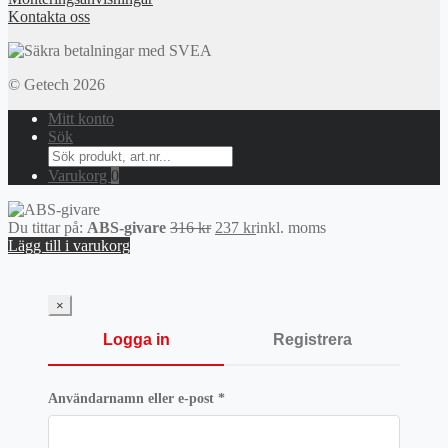
Kontakta oss
© Getech 2026
Mitt konto
Sök
Search
for:
Varukorg
0
Det
Det
Du tittar på:
ABS-givare
316
kr
237
kr
inkl. moms
ursprungliga
nuvarande
Lägg till i varukorg
priset
priset
var:
är:
316 kr.
237 kr.
×
Logga in
Registrera
Obligatoriskt
Användarnamn eller e-post
*