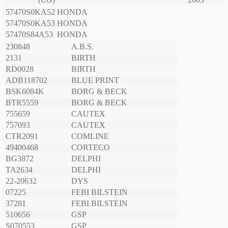
57470S0KA52
HONDA
57470S0KA53
HONDA
57470S84A53
HONDA
230848
A.B.S.
2131
BIRTH
RD0028
BIRTH
ADB118702
BLUE PRINT
BSK6084K
BORG & BECK
BTR5559
BORG & BECK
755659
CAUTEX
757093
CAUTEX
CTR2091
COMLINE
49400468
CORTECO
BG3872
DELPHI
TA2634
DELPHI
22-20632
DYS
07225
FEBI BILSTEIN
37281
FEBI BILSTEIN
510656
GSP
S070553
GSP