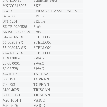
840 1100 10
Schaeffler FAG
VKDY 318507
SKF
50453
SPIDAN CHASSIS PARTS
S2620001
SRLine
S71-1261
SRLine
SKTE-0280528
Stark
SKWSS-0350659
Stark
51-07018-SX
STELLOX
55-00395-SX
STELLOX
55-00395A-SX
STELLOX
74-21801-SX
STELLOX
11 93 0819
SWAG
20 69 0001
SWAG
60 93 7281
SWAG
42-01302
TALOSA
500 153
TOPRAN
700 753
TOPRAN
8180 40251
TRISCAN
8500 11121
TRISCAN
V20-1054-1
VAICO
V20-2046
VAICO