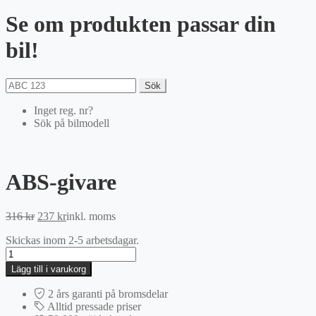
Se om produkten passar din
bil!
Sök
Inget reg. nr?
Sök på bilmodell
ABS-givare
Det
Det
316
kr
237
kr
inkl. moms
ursprungliga
nuvarande
Skickas inom 2-5 arbetsdagar.
priset
priset
ABS-
var:
är:
givare
316 kr.
237 kr.
Lägg till i varukorg
mängd
2 års garanti på bromsdelar
Alltid pressade priser