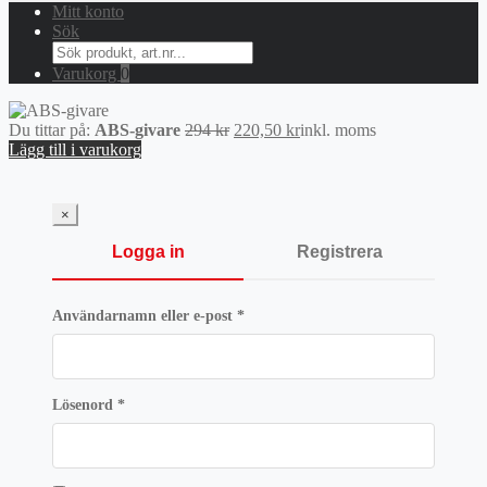
Mitt konto
Sök
Search
for:
Varukorg
0
Det
Det
Du tittar på:
ABS-givare
294
kr
220,50
kr
inkl. moms
ursprungliga
nuvarande
Lägg till i varukorg
priset
priset
var:
är:
294 kr.
220,50 kr.
×
Logga in
Registrera
Obligatoriskt
Användarnamn eller e-post
*
Obligatoriskt
Lösenord
*