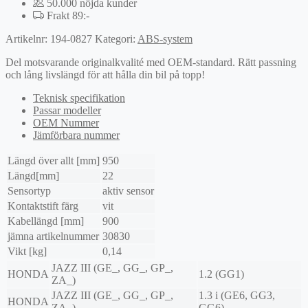
50.000 nöjda kunder
Frakt 89:-
Artikelnr:
194-0827
Kategori:
ABS-system
Del motsvarande originalkvalité med OEM-standard. Rätt passning
och lång livslängd för att hålla din bil på topp!
Teknisk specifikation
Passar modeller
OEM Nummer
Jämförbara nummer
Längd över allt [mm]
950
Längd[mm]
22
Sensortyp
aktiv sensor
Kontaktstift färg
vit
Kabellängd [mm]
900
jämna artikelnummer
30830
Vikt [kg]
0,14
JAZZ III (GE_, GG_, GP_,
HONDA
1.2 (GG1)
ZA_)
JAZZ III (GE_, GG_, GP_,
1.3 i (GE6, GG3,
HONDA
ZA_)
GG6)