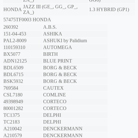
JAZZ III (GE_, GG_, GP_,
HONDA
1.3 HYBRID (GP1)
ZA_)
57475TF0003
HONDA
260392
A.B.S.
151-04-453
ASHIKA
PAL2-8009
ASHUKI by Palidium
110159310
AUTOMEGA
BX5077
BIRTH
ADN12125
BLUE PRINT
BDL6509
BORG & BECK
BDL6715
BORG & BECK
BSK5932
BORG & BECK
769584
CAUTEX
CSL7180
COMLINE
49398949
CORTECO
80001282
CORTECO
TC1375
DELPHI
TC2183
DELPHI
A210042
DENCKERMANN
A210579
DENCKERMANN