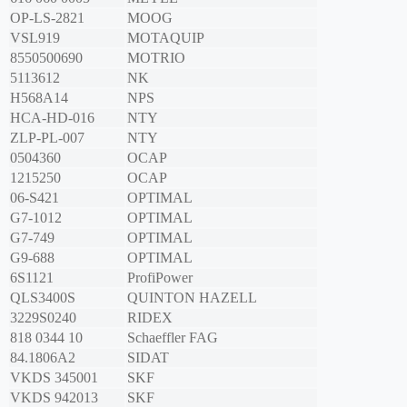
OP-LS-2821
MOOG
VSL919
MOTAQUIP
8550500690
MOTRIO
5113612
NK
H568A14
NPS
HCA-HD-016
NTY
ZLP-PL-007
NTY
0504360
OCAP
1215250
OCAP
06-S421
OPTIMAL
G7-1012
OPTIMAL
G7-749
OPTIMAL
G9-688
OPTIMAL
6S1121
ProfiPower
QLS3400S
QUINTON HAZELL
3229S0240
RIDEX
818 0344 10
Schaeffler FAG
84.1806A2
SIDAT
VKDS 345001
SKF
VKDS 942013
SKF