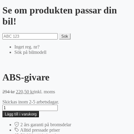
Se om produkten passar din
bil!
Sök
Inget reg. nr?
Sök på bilmodell
ABS-givare
Det
Det
294
kr
220,50
kr
inkl. moms
ursprungliga
nuvarande
Skickas inom 2-5 arbetsdagar.
priset
priset
ABS-
var:
är:
givare
294 kr.
220,50 kr.
Lägg till i varukorg
mängd
2 års garanti på bromsdelar
Alltid pressade priser