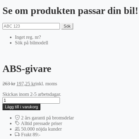
Se om produkten passar din bil!
Sök
Inget reg. nr?
Sök på bilmodell
ABS-givare
Det
Det
263
kr
197,25
kr
inkl. moms
ursprungliga
nuvarande
Skickas inom 2-5 arbetsdagar.
priset
priset
ABS-
var:
är:
givare
263 kr.
197,25 kr.
Lägg till i varukorg
mängd
2 års garanti på bromsdelar
Alltid pressade priser
50.000 nöjda kunder
Frakt 89:-