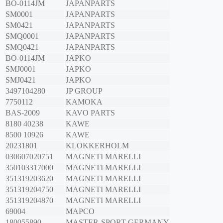
BO-0114JM
JAPANPARTS
SM0001
JAPANPARTS
SM0421
JAPANPARTS
SMQ0001
JAPANPARTS
SMQ0421
JAPANPARTS
BO-0114JM
JAPKO
SMJ0001
JAPKO
SMJ0421
JAPKO
3497104280
JP GROUP
7750112
KAMOKA
BAS-2009
KAVO PARTS
8180 40238
KAWE
8500 10926
KAWE
20231801
KLOKKERHOLM
030607020751
MAGNETI MARELLI
350103317000
MAGNETI MARELLI
351319203620
MAGNETI MARELLI
351319204750
MAGNETI MARELLI
351319204870
MAGNETI MARELLI
69004
MAPCO
180055890
MASTER-SPORT GERMANY