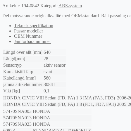
Artikelnr:
194-0842
Kategori:
ABS-system
Del motsvarande originalkvalité med OEM-standard. Rätt passning och l
Teknisk specifikation
Passar modeller
OEM Nummer
Jämförbara nummer
Längd över allt [mm]
640
Längd[mm]
28
Sensortyp
aktiv sensor
Kontaktstift färg
svart
Kabellängd [mm]
560
jämna artikelnummer
30841
Vikt [kg]
0,1
HONDA
CIVIC VIII Sedan (FD, FA)
1.3 IMA (FA3, FD3)
2006-2
HONDA
CIVIC VIII Sedan (FD, FA)
1.8 (FD1, FD7, FA1)
2005-2
57470SNA003
HONDA
57470SNA013
HONDA
57470SNA023
HONDA
60823
STANDARD AUTOMOBILE