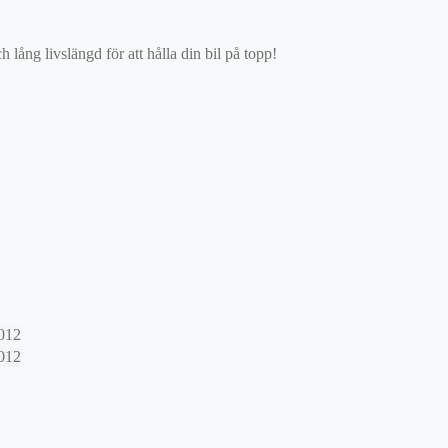
ång livslängd för att hålla din bil på topp!
012
012