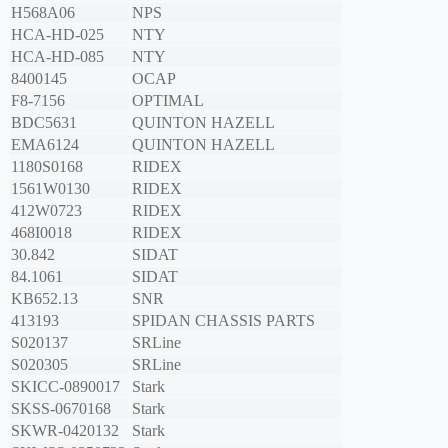
H568A06
NPS
HCA-HD-025
NTY
HCA-HD-085
NTY
8400145
OCAP
F8-7156
OPTIMAL
BDC5631
QUINTON HAZELL
EMA6124
QUINTON HAZELL
1180S0168
RIDEX
1561W0130
RIDEX
412W0723
RIDEX
468I0018
RIDEX
30.842
SIDAT
84.1061
SIDAT
KB652.13
SNR
413193
SPIDAN CHASSIS PARTS
S020137
SRLine
S020305
SRLine
SKICC-0890017
Stark
SKSS-0670168
Stark
SKWR-0420132
Stark