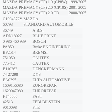
MAZDA
PREMACY (CP)
1.9 (CP8W)
1999-2005
MAZDA
PREMACY (CP)
2.0 (CP10S)
2001-2005
MAZDA
PREMACY (CP)
2.0 TD
2000-2005
C1004372Y
MAZDA
60793
STANDARD AUTOMOBILE
36749
A.B.S.
ADN18027
BLUE PRINT
0 986 460 939
BOSCH
PA859
Brake ENGINEERING
BP2514
BREMSI
751050
CAUTEX
775412
CAUTEX
B110262
DENCKERMANN
74-27298
DYS
EA0395
ELTA AUTOMOTIVE
1609156080
EUROREPAR
1629047080
EUROREPAR
FT45565
FAST
42513
FEBI BILSTEIN
9010098
FTE