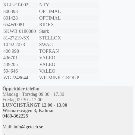
KLP-FT-002
NTY
800398
OPTIMAL
801428
OPTIMAL
654W0081
RIDEX
SKWB-0180080
Stark
81-27219-SX
STELLOX
10 92 2073
SWAG
400 998
TOPRAN
436701
VALEO
439205
VALEO
594646
VALEO
WG2248644
WILMINK GROUP
Öppettider telefon
Måndag - Torsdag 09.30 - 17.30
Fredag 09.30 - 12.00
LUNCHSTÄNGT 12.00 - 13.00
Wismarsvägen 3, Kalmar
0480-362225
Mail:
info@getech.se