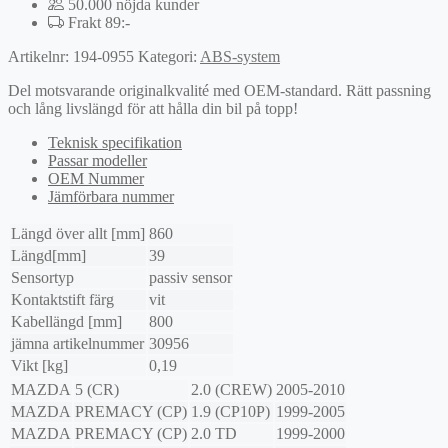
50.000 nöjda kunder
Frakt 89:-
Artikelnr:
194-0955
Kategori:
ABS-system
Del motsvarande originalkvalité med OEM-standard. Rätt passning
och lång livslängd för att hålla din bil på topp!
Teknisk specifikation
Passar modeller
OEM Nummer
Jämförbara nummer
Längd över allt [mm]
860
Längd[mm]
39
Sensortyp
passiv sensor
Kontaktstift färg
vit
Kabellängd [mm]
800
jämna artikelnummer
30956
Vikt [kg]
0,19
MAZDA
5 (CR)
2.0 (CREW)
2005-2010
MAZDA
PREMACY (CP)
1.9 (CP10P)
1999-2005
MAZDA
PREMACY (CP)
2.0 TD
1999-2000