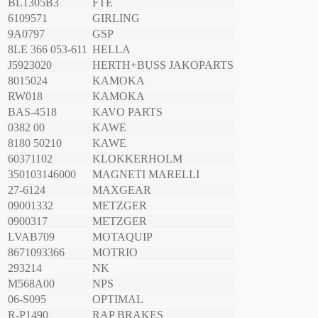
BL1305B3
FTE
6109571
GIRLING
9A0797
GSP
8LE 366 053-611
HELLA
J5923020
HERTH+BUSS JAKOPARTS
8015024
KAMOKA
RW018
KAMOKA
BAS-4518
KAVO PARTS
0382 00
KAWE
8180 50210
KAWE
60371102
KLOKKERHOLM
350103146000
MAGNETI MARELLI
27-6124
MAXGEAR
09001332
METZGER
0900317
METZGER
LVAB709
MOTAQUIP
8671093366
MOTRIO
293214
NK
M568A00
NPS
06-S095
OPTIMAL
R-P1490
RAP BRAKES