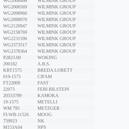
WG2006496
WILMINK GROUP
WG2006569
WILMINK GROUP
WG2098960
WILMINK GROUP
WG2098970
WILMINK GROUP
WG2120947
WILMINK GROUP
WG2158769
WILMINK GROUP
WG2231596
WILMINK GROUP
WG2373517
WILMINK GROUP
WG2378364
WILMINK GROUP
P2823.00
WOKING
200182
A.B.S.
KRT1575
BREDA LORETT
619-1575
CIFAM
FT22009
FAST
22073
FEBI BILSTEIN
20333789
KAMOKA
19-1575
METELLI
WM 795
METZGER
FI-WB-11526
MOOG
759923
NK
M153A04
NPS