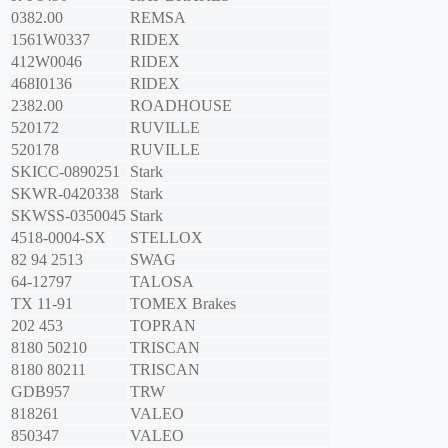
0382.00
REMSA
1561W0337
RIDEX
412W0046
RIDEX
468I0136
RIDEX
2382.00
ROADHOUSE
520172
RUVILLE
520178
RUVILLE
SKICC-0890251
Stark
SKWR-0420338
Stark
SKWSS-0350045
Stark
4518-0004-SX
STELLOX
82 94 2513
SWAG
64-12797
TALOSA
TX 11-91
TOMEX Brakes
202 453
TOPRAN
8180 50210
TRISCAN
8180 80211
TRISCAN
GDB957
TRW
818261
VALEO
850347
VALEO