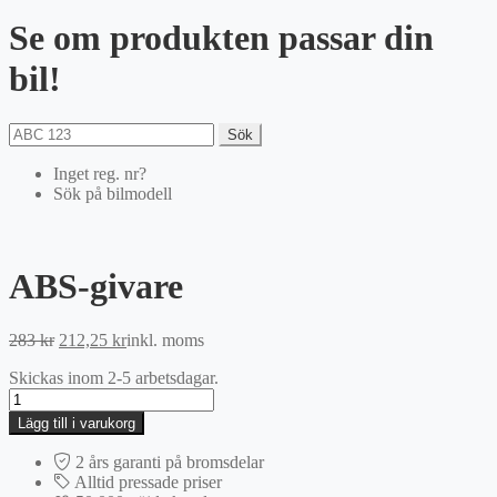
Se om produkten passar din
bil!
Sök
Inget reg. nr?
Sök på bilmodell
ABS-givare
Det
Det
283
kr
212,25
kr
inkl. moms
ursprungliga
nuvarande
Skickas inom 2-5 arbetsdagar.
priset
priset
ABS-
var:
är:
givare
283 kr.
212,25 kr.
Lägg till i varukorg
mängd
2 års garanti på bromsdelar
Alltid pressade priser