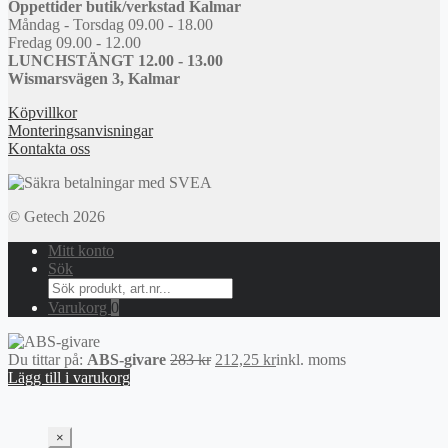
Öppettider butik/verkstad Kalmar
Måndag - Torsdag 09.00 - 18.00
Fredag 09.00 - 12.00
LUNCHSTÄNGT 12.00 - 13.00
Wismarsvägen 3, Kalmar
Köpvillkor
Monteringsanvisningar
Kontakta oss
© Getech 2026
Mitt konto
Sök
Search
for:
Varukorg
0
Det
Det
Du tittar på:
ABS-givare
283
kr
212,25
kr
inkl. moms
ursprungliga
nuvarande
Lägg till i varukorg
priset
priset
var:
är:
283 kr.
212,25 kr.
×