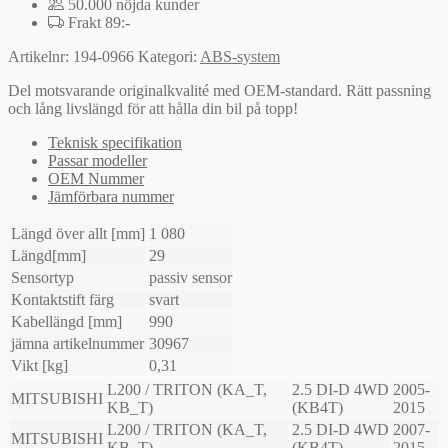
50.000 nöjda kunder
Frakt 89:-
Artikelnr:
194-0966
Kategori:
ABS-system
Del motsvarande originalkvalité med OEM-standard. Rätt passning
och lång livslängd för att hålla din bil på topp!
Teknisk specifikation
Passar modeller
OEM Nummer
Jämförbara nummer
Längd över allt [mm]
1 080
Längd[mm]
29
Sensortyp
passiv sensor
Kontaktstift färg
svart
Kabellängd [mm]
990
jämna artikelnummer
30967
Vikt [kg]
0,31
L200 / TRITON (KA_T,
2.5 DI-D 4WD
2005-
MITSUBISHI
KB_T)
(KB4T)
2015
L200 / TRITON (KA_T,
2.5 DI-D 4WD
2007-
MITSUBISHI
KB_T)
(KB4T)
2015