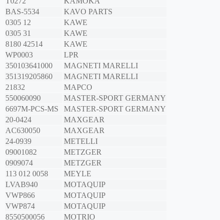
T0272
KAMOKA
BAS-5534
KAVO PARTS
0305 12
KAWE
0305 31
KAWE
8180 42514
KAWE
WP0003
LPR
350103641000
MAGNETI MARELLI
351319205860
MAGNETI MARELLI
21832
MAPCO
550060090
MASTER-SPORT GERMANY
6697M-PCS-MS
MASTER-SPORT GERMANY
20-0424
MAXGEAR
AC630050
MAXGEAR
24-0939
METELLI
09001082
METZGER
0909074
METZGER
113 012 0058
MEYLE
LVAB940
MOTAQUIP
VWP866
MOTAQUIP
VWP874
MOTAQUIP
8550500056
MOTRIO