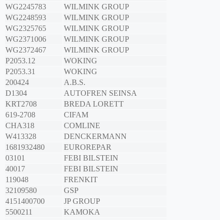
WG2245783
WILMINK GROUP
WG2248593
WILMINK GROUP
WG2325765
WILMINK GROUP
WG2371006
WILMINK GROUP
WG2372467
WILMINK GROUP
P2053.12
WOKING
P2053.31
WOKING
200424
A.B.S.
D1304
AUTOFREN SEINSA
KRT2708
BREDA LORETT
619-2708
CIFAM
CHA318
COMLINE
W413328
DENCKERMANN
1681932480
EUROREPAR
03101
FEBI BILSTEIN
40017
FEBI BILSTEIN
119048
FRENKIT
32109580
GSP
4151400700
JP GROUP
5500211
KAMOKA