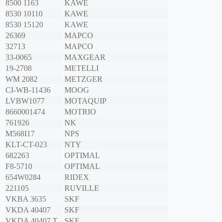
8500 1163
KAWE
8530 10110
KAWE
8530 15120
KAWE
26369
MAPCO
32713
MAPCO
33-0065
MAXGEAR
19-2708
METELLI
WM 2082
METZGER
CI-WB-11436
MOOG
LVBW1077
MOTAQUIP
8660001474
MOTRIO
761926
NK
M568I17
NPS
KLT-CT-023
NTY
682263
OPTIMAL
F8-5710
OPTIMAL
654W0284
RIDEX
221105
RUVILLE
VKBA 3635
SKF
VKDA 40407
SKF
VKDA 40407 T
SKF