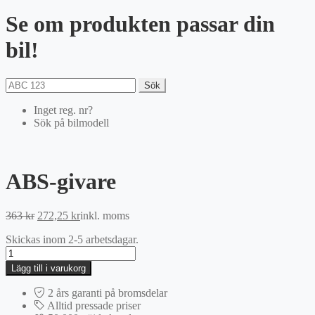
Se om produkten passar din
bil!
Sök
Inget reg. nr?
Sök på bilmodell
ABS-givare
Det
Det
363
kr
272,25
kr
inkl. moms
ursprungliga
nuvarande
Skickas inom 2-5 arbetsdagar.
priset
priset
ABS-
var:
är:
givare
363 kr.
272,25 kr.
Lägg till i varukorg
mängd
2 års garanti på bromsdelar
Alltid pressade priser