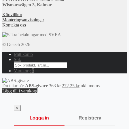
Wismarsvägen 3, Kalmar
Köpvillkor
Monteringsanvisningar
Kontakta oss
© Getech 2026
Mitt konto
Sök
Search
for:
Varukorg
0
Det
Det
Du tittar på:
ABS-givare
363
kr
272,25
kr
inkl. moms
ursprungliga
nuvarande
Lägg till i varukorg
priset
priset
var:
är:
363 kr.
272,25 kr.
×
Logga in
Registrera