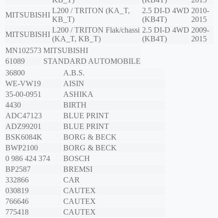
L200 / TRITON (KA_T,
2.5 DI-D 4WD
2010-
MITSUBISHI
KB_T)
(KB4T)
2015
L200 / TRITON Flak/chassi
2.5 DI-D 4WD
2009-
MITSUBISHI
(KA_T, KB_T)
(KB4T)
2015
MN102573
MITSUBISHI
61089
STANDARD AUTOMOBILE
36800
A.B.S.
WE-VW19
AISIN
35-00-0951
ASHIKA
4430
BIRTH
ADC47123
BLUE PRINT
ADZ99201
BLUE PRINT
BSK6084K
BORG & BECK
BWP2100
BORG & BECK
0 986 424 374
BOSCH
BP2587
BREMSI
332866
CAR
030819
CAUTEX
766646
CAUTEX
775418
CAUTEX