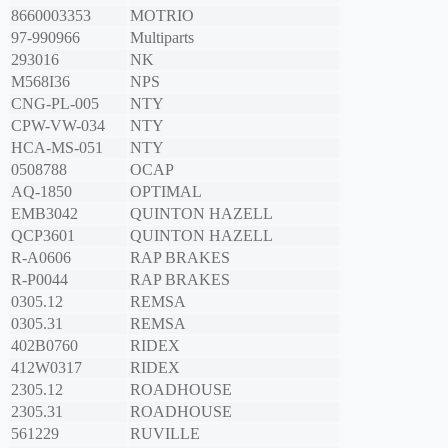
8660003353
MOTRIO
97-990966
Multiparts
293016
NK
M568I36
NPS
CNG-PL-005
NTY
CPW-VW-034
NTY
HCA-MS-051
NTY
0508788
OCAP
AQ-1850
OPTIMAL
EMB3042
QUINTON HAZELL
QCP3601
QUINTON HAZELL
R-A0606
RAP BRAKES
R-P0044
RAP BRAKES
0305.12
REMSA
0305.31
REMSA
402B0760
RIDEX
412W0317
RIDEX
2305.12
ROADHOUSE
2305.31
ROADHOUSE
561229
RUVILLE