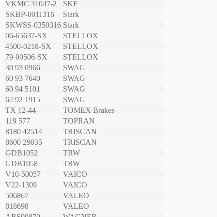
VKMC 31047-2
SKF
SKBP-0011316
Stark
SKWSS-0350316
Stark
06-65637-SX
STELLOX
4500-0218-SX
STELLOX
79-00506-SX
STELLOX
30 93 0966
SWAG
60 93 7640
SWAG
60 94 5101
SWAG
62 92 1915
SWAG
TX 12-44
TOMEX Brakes
119 577
TOPRAN
8180 42514
TRISCAN
8600 29035
TRISCAN
GDB1052
TRW
GDB1058
TRW
V10-50057
VAICO
V22-1309
VAICO
506867
VALEO
818698
VALEO
ABS00870
WAGNER