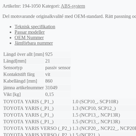
Artikelnr:
194-1050
Kategori:
ABS-system
Del motsvarande originalkvalité med OEM-standard. Rätt passning och l
Teknisk specifikation
Passar modeller
OEM Nummer
Jämförbara nummer
Längd över allt [mm]
925
Längd[mm]
21
Sensortyp
passiv sensor
Kontaktstift färg
vit
Kabellängd [mm]
860
jämna artikelnummer
31049
Vikt [kg]
0,15
TOYOTA
YARIS (_P1_)
1.0 (SCP10_, SCP10R)
TOYOTA
YARIS (_P1_)
1.3 (NCP10, SCP12_)
TOYOTA
YARIS (_P1_)
1.5 (NCP13_, NCP13R)
TOYOTA
YARIS (_P1_)
1.5 (NCP13_, NCP13R)
TOYOTA
YARIS VERSO (_P2_)
1.3 (NCP20_, NCP22_, NCP20
TOYOTA
YARIS VERSO (_P2_)
1.5 (NCP21_)