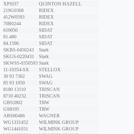
XPSI37
QUINTON HAZELL
219G0368
RIDEX
412W0593
RIDEX
70B0244
RIDEX
610050
SIDAT
81.480
SIDAT
84.1596
SIDAT
SKBS-0450243
Stark
SKGS-0220431
Stark
SKWSS-0350593
Stark
11-10354-SX
STELLOX
30 93 7302
SWAG
85 93 1050
SWAG
8180 13110
TRISCAN
8710 40232
TRISCAN
GBS2802
TRW
GS8195
TRW
ABS00486
WAGNER
WG1331452
WILMINK GROUP
WG1441031
WILMINK GROUP