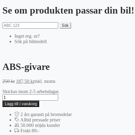
Se om produkten passar din bil!
Sök
Inget reg. nr?
Sök på bilmodell
ABS-givare
Det
Det
250
kr
187,50
kr
inkl. moms
ursprungliga
nuvarande
Skickas inom 2-5 arbetsdagar.
priset
priset
ABS-
var:
är:
givare
250 kr.
187,50 kr.
Lägg till i varukorg
mängd
2 års garanti på bromsdelar
Alltid pressade priser
50.000 nöjda kunder
Frakt 89:-