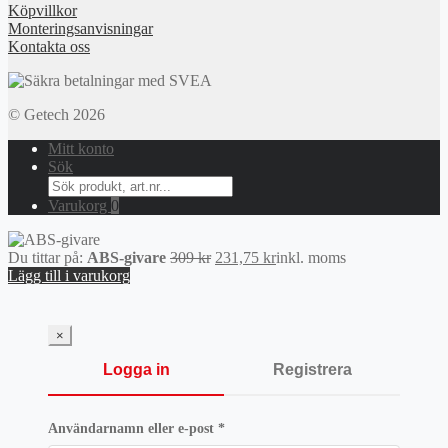
Köpvillkor
Monteringsanvisningar
Kontakta oss
© Getech 2026
Mitt konto
Sök
Search
for:
Varukorg
0
Det
Det
Du tittar på:
ABS-givare
309
kr
231,75
kr
inkl. moms
ursprungliga
nuvarande
Lägg till i varukorg
priset
priset
var:
är:
309 kr.
231,75 kr.
×
Logga in
Registrera
Obligatoriskt
Användarnamn eller e-post
*