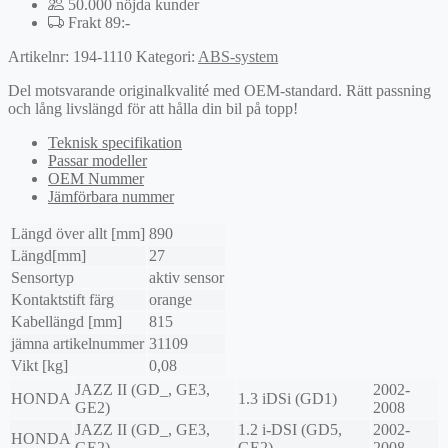
50.000 nöjda kunder
Frakt 89:-
Artikelnr:
194-1110
Kategori:
ABS-system
Del motsvarande originalkvalité med OEM-standard. Rätt passning
och lång livslängd för att hålla din bil på topp!
Teknisk specifikation
Passar modeller
OEM Nummer
Jämförbara nummer
Längd över allt [mm]
890
Längd[mm]
27
Sensortyp
aktiv sensor
Kontaktstift färg
orange
Kabellängd [mm]
815
jämna artikelnummer
31109
Vikt [kg]
0,08
JAZZ II (GD_, GE3,
2002-
HONDA
1.3 iDSi (GD1)
GE2)
2008
JAZZ II (GD_, GE3,
1.2 i-DSI (GD5,
2002-
HONDA
GE2)
GE2)
2008