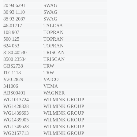
20 94 6291
SWAG
30 93 1110
SWAG
85 93 2087
SWAG
46-01717
TALOSA
108 907
TOPRAN
500 125
TOPRAN
624 053
TOPRAN
8180 40530
TRISCAN
8500 23534
TRISCAN
GBS2738
TRW
JTC1118
TRW
V20-2829
VAICO
341006
VEMA
ABS00491
WAGNER
WG1013724
WILMINK GROUP
WG1428828
WILMINK GROUP
WG1439693
WILMINK GROUP
WG1439905
WILMINK GROUP
WG1749628
WILMINK GROUP
WG2157713
WILMINK GROUP