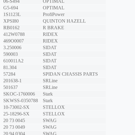
06-S494
OPTIMAL
G5-694
OPTIMAL
1S1123L
ProfiPower
XPSI80
QUINTON HAZELL
RB0162
R BRAKE
412W0788
RIDEX
469O0007
RIDEX
3.250006
SIDAT
590003
SIDAT
610011A2
SIDAT
81.304
SIDAT
57284
SPIDAN CHASSIS PARTS
201638-1
SRLine
501637
SRLine
SKOC-1760006
Stark
SKWSS-0350788
Stark
10-73002-SX
STELLOX
25-18296-SX
STELLOX
20 73 0045
SWAG
20 73 0049
SWAG
20 94 0304
SWAG