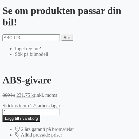
Se om produkten passar din
bil!
Sök
Inget reg. nr?
Sök på bilmodell
ABS-givare
Det
Det
309
kr
231,75
kr
inkl. moms
ursprungliga
nuvarande
Skickas inom 2-5 arbetsdagar.
priset
priset
ABS-
var:
är:
givare
309 kr.
231,75 kr.
Lägg till i varukorg
mängd
2 års garanti på bromsdelar
Alltid pressade priser