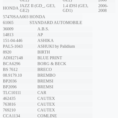
JAZZ II (GD_, GE3,
1.4 iDSI (GE3,
2006-
HONDA
GE2)
GD1)
2008
57470SAA003
HONDA
61065
STANDARD AUTOMOBILE
36009
A.B.S.
14813
AP
151-04-446
ASHIKA
PAL5-1043
ASHUKI by Palidium
8920
BIRTH
ADH27148
BLUE PRINT
BCA6296
BORG & BECK
BS 7612
BRECO
08.9179.10
BREMBO
BP2036
BREMSI
BP2096
BREMSI
TLC10111
CAR
462435
CAUTEX
763816
CAUTEX
769210
CAUTEX
CCA1134
COMLINE