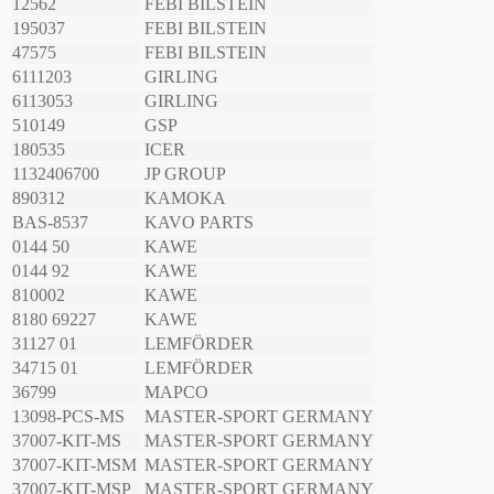
12562
FEBI BILSTEIN
195037
FEBI BILSTEIN
47575
FEBI BILSTEIN
6111203
GIRLING
6113053
GIRLING
510149
GSP
180535
ICER
1132406700
JP GROUP
890312
KAMOKA
BAS-8537
KAVO PARTS
0144 50
KAWE
0144 92
KAWE
810002
KAWE
8180 69227
KAWE
31127 01
LEMFÖRDER
34715 01
LEMFÖRDER
36799
MAPCO
13098-PCS-MS
MASTER-SPORT GERMANY
37007-KIT-MS
MASTER-SPORT GERMANY
37007-KIT-MSM
MASTER-SPORT GERMANY
37007-KIT-MSP
MASTER-SPORT GERMANY