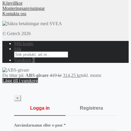
Köpvillkor
Monteringsanvisningar
Kontakta oss
© Getech 2026
Mitt konto
Sök
Search
for:
Varukorg
0
Det
Det
Du tittar på:
ABS-givare
419
kr
314,25
kr
inkl. moms
ursprungliga
nuvarande
Lägg till i varukorg
priset
priset
var:
är:
419 kr.
314,25 kr.
×
Logga in
Registrera
Obligatoriskt
Användarnamn eller e-post
*