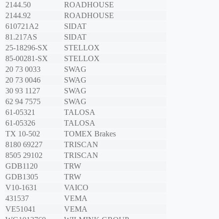
2144.50
ROADHOUSE
2144.92
ROADHOUSE
610721A2
SIDAT
81.217AS
SIDAT
25-18296-SX
STELLOX
85-00281-SX
STELLOX
20 73 0033
SWAG
20 73 0046
SWAG
30 93 1127
SWAG
62 94 7575
SWAG
61-05321
TALOSA
61-05326
TALOSA
TX 10-502
TOMEX Brakes
8180 69227
TRISCAN
8505 29102
TRISCAN
GDB1120
TRW
GDB1305
TRW
V10-1631
VAICO
431537
VEMA
VE51041
VEMA