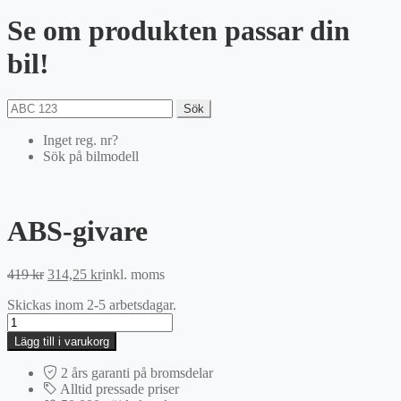
Se om produkten passar din
bil!
Sök
Inget reg. nr?
Sök på bilmodell
ABS-givare
Det
Det
419
kr
314,25
kr
inkl. moms
ursprungliga
nuvarande
Skickas inom 2-5 arbetsdagar.
priset
priset
ABS-
var:
är:
givare
419 kr.
314,25 kr.
Lägg till i varukorg
mängd
2 års garanti på bromsdelar
Alltid pressade priser