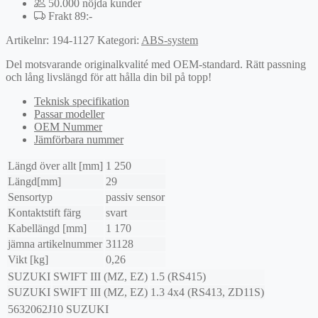
50.000 nöjda kunder
Frakt 89:-
Artikelnr:
194-1127
Kategori:
ABS-system
Del motsvarande originalkvalité med OEM-standard. Rätt passning
och lång livslängd för att hålla din bil på topp!
Teknisk specifikation
Passar modeller
OEM Nummer
Jämförbara nummer
Längd över allt [mm]
1 250
Längd[mm]
29
Sensortyp
passiv sensor
Kontaktstift färg
svart
Kabellängd [mm]
1 170
jämna artikelnummer
31128
Vikt [kg]
0,26
SUZUKI
SWIFT III (MZ, EZ)
1.5 (RS415)
SUZUKI
SWIFT III (MZ, EZ)
1.3 4x4 (RS413, ZD11S)
5632062J10
SUZUKI