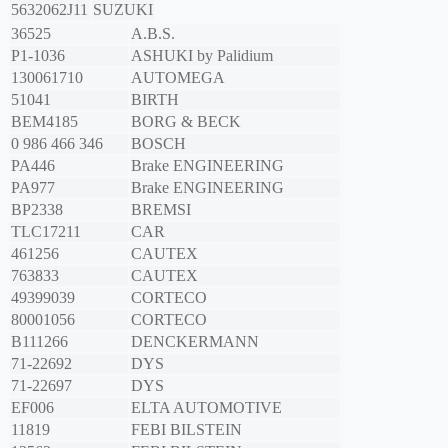
5632062J11
SUZUKI
36525
A.B.S.
P1-1036
ASHUKI by Palidium
130061710
AUTOMEGA
51041
BIRTH
BEM4185
BORG & BECK
0 986 466 346
BOSCH
PA446
Brake ENGINEERING
PA977
Brake ENGINEERING
BP2338
BREMSI
TLC17211
CAR
461256
CAUTEX
763833
CAUTEX
49399039
CORTECO
80001056
CORTECO
B111266
DENCKERMANN
71-22692
DYS
71-22697
DYS
EF006
ELTA AUTOMOTIVE
11819
FEBI BILSTEIN