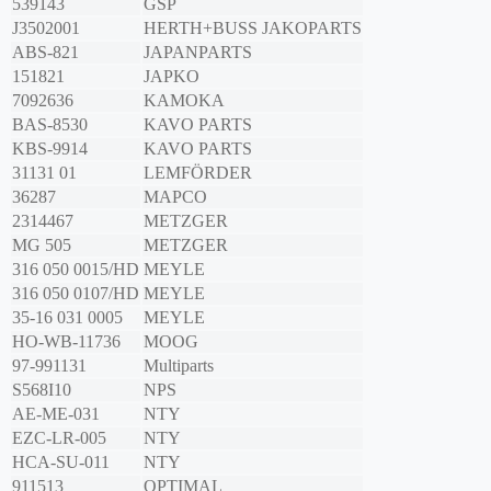
539143
GSP
J3502001
HERTH+BUSS JAKOPARTS
ABS-821
JAPANPARTS
151821
JAPKO
7092636
KAMOKA
BAS-8530
KAVO PARTS
KBS-9914
KAVO PARTS
31131 01
LEMFÖRDER
36287
MAPCO
2314467
METZGER
MG 505
METZGER
316 050 0015/HD
MEYLE
316 050 0107/HD
MEYLE
35-16 031 0005
MEYLE
HO-WB-11736
MOOG
97-991131
Multiparts
S568I10
NPS
AE-ME-031
NTY
EZC-LR-005
NTY
HCA-SU-011
NTY
911513
OPTIMAL