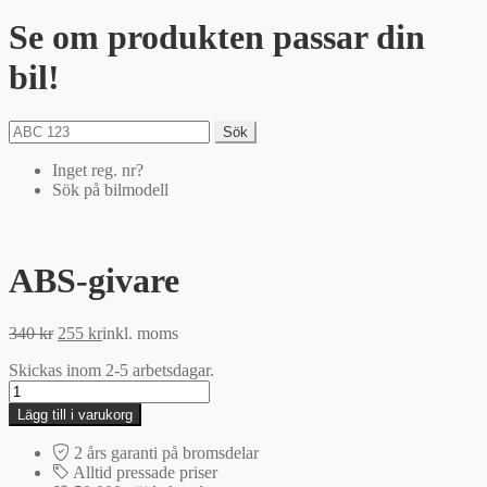
Se om produkten passar din
bil!
Sök
Inget reg. nr?
Sök på bilmodell
ABS-givare
Det
Det
340
kr
255
kr
inkl. moms
ursprungliga
nuvarande
Skickas inom 2-5 arbetsdagar.
priset
priset
ABS-
var:
är:
givare
340 kr.
255 kr.
Lägg till i varukorg
mängd
2 års garanti på bromsdelar
Alltid pressade priser