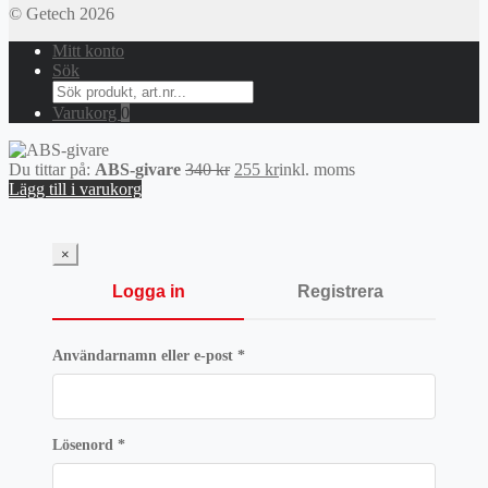
© Getech 2026
Mitt konto
Sök
Search
for:
Varukorg
0
Det
Det
Du tittar på:
ABS-givare
340
kr
255
kr
inkl. moms
ursprungliga
nuvarande
Lägg till i varukorg
priset
priset
var:
är:
340 kr.
255 kr.
×
Logga in
Registrera
Obligatoriskt
Användarnamn eller e-post
*
Obligatoriskt
Lösenord
*