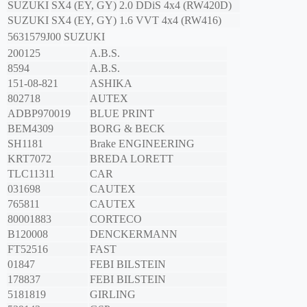
SUZUKI
SX4 (EY, GY)
2.0 DDiS 4x4 (RW420D)
SUZUKI
SX4 (EY, GY)
1.6 VVT 4x4 (RW416)
5631579J00
SUZUKI
200125
A.B.S.
8594
A.B.S.
151-08-821
ASHIKA
802718
AUTEX
ADBP970019
BLUE PRINT
BEM4309
BORG & BECK
SH1181
Brake ENGINEERING
KRT7072
BREDA LORETT
TLC11311
CAR
031698
CAUTEX
765811
CAUTEX
80001883
CORTECO
B120008
DENCKERMANN
FT52516
FAST
01847
FEBI BILSTEIN
178837
FEBI BILSTEIN
5181819
GIRLING