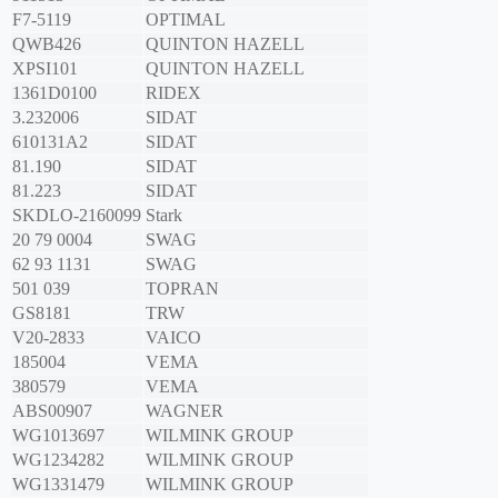
F7-5119
OPTIMAL
QWB426
QUINTON HAZELL
XPSI101
QUINTON HAZELL
1361D0100
RIDEX
3.232006
SIDAT
610131A2
SIDAT
81.190
SIDAT
81.223
SIDAT
SKDLO-2160099
Stark
20 79 0004
SWAG
62 93 1131
SWAG
501 039
TOPRAN
GS8181
TRW
V20-2833
VAICO
185004
VEMA
380579
VEMA
ABS00907
WAGNER
WG1013697
WILMINK GROUP
WG1234282
WILMINK GROUP
WG1331479
WILMINK GROUP