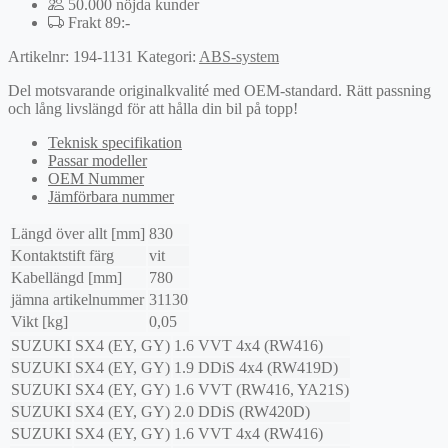
50.000 nöjda kunder
Frakt 89:-
Artikelnr:
194-1131
Kategori:
ABS-system
Del motsvarande originalkvalité med OEM-standard. Rätt passning
och lång livslängd för att hålla din bil på topp!
Teknisk specifikation
Passar modeller
OEM Nummer
Jämförbara nummer
Längd över allt [mm]
830
Kontaktstift färg
vit
Kabellängd [mm]
780
jämna artikelnummer
31130
Vikt [kg]
0,05
SUZUKI
SX4 (EY, GY)
1.6 VVT 4x4 (RW416)
SUZUKI
SX4 (EY, GY)
1.9 DDiS 4x4 (RW419D)
SUZUKI
SX4 (EY, GY)
1.6 VVT (RW416, YA21S)
SUZUKI
SX4 (EY, GY)
2.0 DDiS (RW420D)
SUZUKI
SX4 (EY, GY)
1.6 VVT 4x4 (RW416)