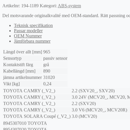
Artikelnr:
194-1189
Kategori:
ABS-system
Del motsvarande originalkvalité med OEM-standard. Rätt passning och l
Teknisk specifikation
Passar modeller
OEM Nummer
Jämförbara nummer
Längd över allt [mm]
965
Sensortyp
passiv sensor
Kontaktstift färg
grå
Kabellängd [mm]
890
jämna artikelnummer
31020
Vikt [kg]
0,24
TOYOTA
CAMRY (_V2_)
2.2 (SXV20_, SXV20)
TOYOTA
CAMRY (_V2_)
3.0 24V (MCV20_, MCV20, 
TOYOTA
CAMRY (_V2_)
2.2 (SXV20)
TOYOTA
CAMRY (_V2_)
3.0 V6 (MCV20_, MCV20R)
TOYOTA
SOLARA Coupé (_V2_)
3.0 (MCV20)
8945307010
TOYOTA
8954307020
TOYOTA