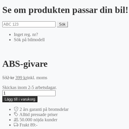
Se om produkten passar din bil!
Sök
Inget reg. nr?
Sök på bilmodell
ABS-givare
Det
Det
532
kr
399
kr
inkl. moms
ursprungliga
nuvarande
Skickas inom 2-5 arbetsdagar.
priset
priset
ABS-
var:
är:
givare
532 kr.
399 kr.
Lägg till i varukorg
mängd
2 års garanti på bromsdelar
Alltid pressade priser
50.000 nöjda kunder
Frakt 89:-