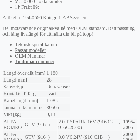
50.000 nöjda kunder
Frakt 89:-
Artikelnr:
194-0566
Kategori:
ABS-system
Del motsvarande originalkvalité med OEM-standard. Rätt passning
och lång livslängd för att hålla din bil på topp!
Teknisk specifikation
Passar modeller
OEM Nummer
Jämförbara nummer
Längd över allt [mm]
1 180
Längd[mm]
28
Sensortyp
aktiv sensor
Kontaktstift färg
svart
Kabellängd [mm]
1 085
jämna artikelnummer
30565
Vikt [kg]
0,13
ALFA
2.0 T.SPARK 16V (916.C2__,
1995-
GTV (916_)
ROMEO
916C2C00)
2005
ALFA
2000-
GTV (916_)
3.0 V6 24V (916.C1B__)
ROMEO
2005