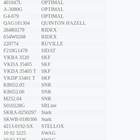
401047L
OPTIMAL
A-3080G
OPTIMAL
G4-079
OPTIMAL
QAG181304
QUINTON HAZELL
284R0279
RIDEX
654W0268
RIDEX
220774
RUVILLE
F210G1478
SIDAT
VKBA 3520
SKF
VKDA 35405
SKF
VKDA 35405 T
SKF
VKDP 33401 T
SKF
KB652.05
SNR
KB652.06
SNR
M252.04
SNR
S010228G
SRLine
SKRA-0250297
Stark
SKWB-0180306
Stark
4213-0192-SX
STELLOX
10 92 3225
SWAG
10 92 3226
SWAG