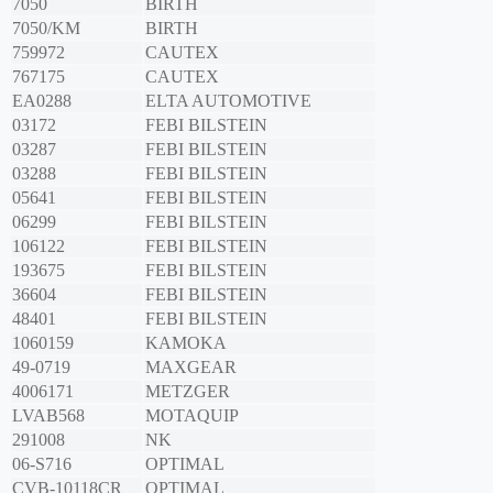
7050
BIRTH
7050/KM
BIRTH
759972
CAUTEX
767175
CAUTEX
EA0288
ELTA AUTOMOTIVE
03172
FEBI BILSTEIN
03287
FEBI BILSTEIN
03288
FEBI BILSTEIN
05641
FEBI BILSTEIN
06299
FEBI BILSTEIN
106122
FEBI BILSTEIN
193675
FEBI BILSTEIN
36604
FEBI BILSTEIN
48401
FEBI BILSTEIN
1060159
KAMOKA
49-0719
MAXGEAR
4006171
METZGER
LVAB568
MOTAQUIP
291008
NK
06-S716
OPTIMAL
CVB-10118CR
OPTIMAL