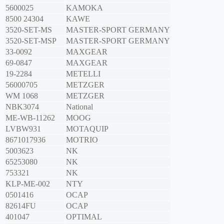
5600025
KAMOKA
8500 24304
KAWE
3520-SET-MS
MASTER-SPORT GERMANY
3520-SET-MSP
MASTER-SPORT GERMANY
33-0092
MAXGEAR
69-0847
MAXGEAR
19-2284
METELLI
56000705
METZGER
WM 1068
METZGER
NBK3074
National
ME-WB-11262
MOOG
LVBW931
MOTAQUIP
8671017936
MOTRIO
5003623
NK
65253080
NK
753321
NK
KLP-ME-002
NTY
0501416
OCAP
82614FU
OCAP
401047
OPTIMAL