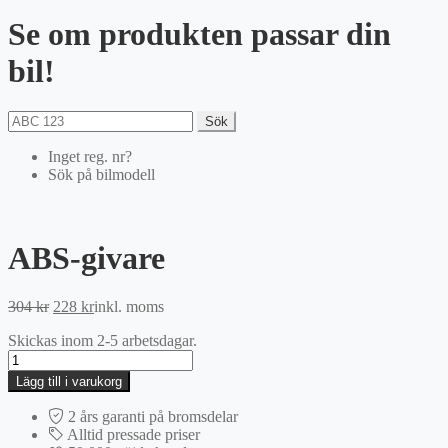
Se om produkten passar din
bil!
Sök
Inget reg. nr?
Sök på bilmodell
ABS-givare
Det
Det
304
kr
228
kr
inkl. moms
ursprungliga
nuvarande
Skickas inom 2-5 arbetsdagar.
priset
priset
ABS-
var:
är:
givare
304 kr.
228 kr.
Lägg till i varukorg
mängd
2 års garanti på bromsdelar
Alltid pressade priser