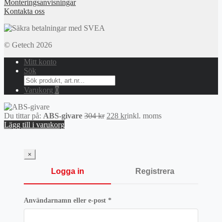
Monteringsanvisningar
Kontakta oss
© Getech 2026
Mitt konto
Sök
Search
for:
Varukorg
0
Det
Det
Du tittar på:
ABS-givare
304
kr
228
kr
inkl. moms
ursprungliga
nuvarande
Lägg till i varukorg
priset
priset
var:
är:
304 kr.
228 kr.
×
Logga in
Registrera
Obligatoriskt
Användarnamn eller e-post
*