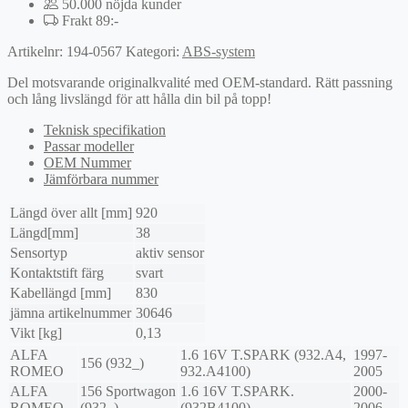
50.000 nöjda kunder
Frakt 89:-
Artikelnr:
194-0567
Kategori:
ABS-system
Del motsvarande originalkvalité med OEM-standard. Rätt passning
och lång livslängd för att hålla din bil på topp!
Teknisk specifikation
Passar modeller
OEM Nummer
Jämförbara nummer
Längd över allt [mm]
920
Längd[mm]
38
Sensortyp
aktiv sensor
Kontaktstift färg
svart
Kabellängd [mm]
830
jämna artikelnummer
30646
Vikt [kg]
0,13
ALFA
1.6 16V T.SPARK (932.A4,
1997-
156 (932_)
ROMEO
932.A4100)
2005
ALFA
156 Sportwagon
1.6 16V T.SPARK.
2000-
ROMEO
(932_)
(932B4100)
2006