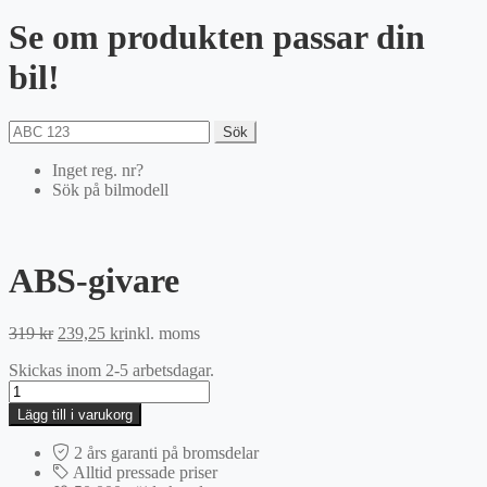
Se om produkten passar din
bil!
Sök
Inget reg. nr?
Sök på bilmodell
ABS-givare
Det
Det
319
kr
239,25
kr
inkl. moms
ursprungliga
nuvarande
Skickas inom 2-5 arbetsdagar.
priset
priset
ABS-
var:
är:
givare
319 kr.
239,25 kr.
Lägg till i varukorg
mängd
2 års garanti på bromsdelar
Alltid pressade priser