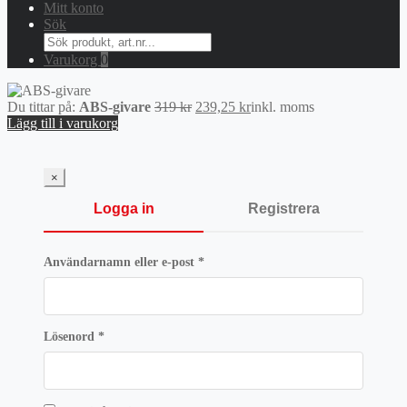
Mitt konto
Sök
Search
for:
Varukorg
0
Det
Det
Du tittar på:
ABS-givare
319
kr
239,25
kr
inkl. moms
ursprungliga
nuvarande
Lägg till i varukorg
priset
priset
var:
är:
319 kr.
239,25 kr.
×
Logga in
Registrera
Obligatoriskt
Användarnamn eller e-post
*
Obligatoriskt
Lösenord
*