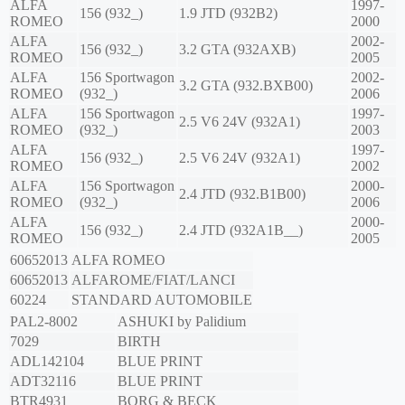
ALFA
1997-
156 (932_)
1.9 JTD (932B2)
ROMEO
2000
ALFA
2002-
156 (932_)
3.2 GTA (932AXB)
ROMEO
2005
ALFA
156 Sportwagon
2002-
3.2 GTA (932.BXB00)
ROMEO
(932_)
2006
ALFA
156 Sportwagon
1997-
2.5 V6 24V (932A1)
ROMEO
(932_)
2003
ALFA
1997-
156 (932_)
2.5 V6 24V (932A1)
ROMEO
2002
ALFA
156 Sportwagon
2000-
2.4 JTD (932.B1B00)
ROMEO
(932_)
2006
ALFA
2000-
156 (932_)
2.4 JTD (932A1B__)
ROMEO
2005
60652013
ALFA ROMEO
60652013
ALFAROME/FIAT/LANCI
60224
STANDARD AUTOMOBILE
PAL2-8002
ASHUKI by Palidium
7029
BIRTH
ADL142104
BLUE PRINT
ADT32116
BLUE PRINT
BTR4931
BORG & BECK