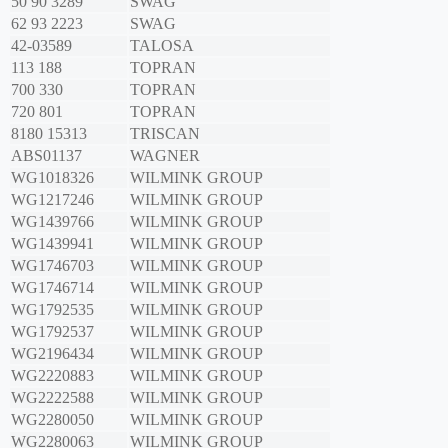
50 90 3289
SWAG
62 93 2223
SWAG
42-03589
TALOSA
113 188
TOPRAN
700 330
TOPRAN
720 801
TOPRAN
8180 15313
TRISCAN
ABS01137
WAGNER
WG1018326
WILMINK GROUP
WG1217246
WILMINK GROUP
WG1439766
WILMINK GROUP
WG1439941
WILMINK GROUP
WG1746703
WILMINK GROUP
WG1746714
WILMINK GROUP
WG1792535
WILMINK GROUP
WG1792537
WILMINK GROUP
WG2196434
WILMINK GROUP
WG2220883
WILMINK GROUP
WG2222588
WILMINK GROUP
WG2280050
WILMINK GROUP
WG2280063
WILMINK GROUP