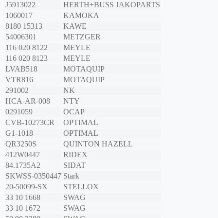
J5913022
HERTH+BUSS JAKOPARTS
1060017
KAMOKA
8180 15313
KAWE
54006301
METZGER
116 020 8122
MEYLE
116 020 8123
MEYLE
LVAB518
MOTAQUIP
VTR816
MOTAQUIP
291002
NK
HCA-AR-008
NTY
0291059
OCAP
CVB-10273CR
OPTIMAL
G1-1018
OPTIMAL
QR3250S
QUINTON HAZELL
412W0447
RIDEX
84.1735A2
SIDAT
SKWSS-0350447
Stark
20-50099-SX
STELLOX
33 10 1668
SWAG
33 10 1672
SWAG