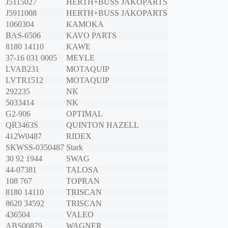
J5115027
HERTH+BUSS JAKOPARTS
J5911008
HERTH+BUSS JAKOPARTS
1060304
KAMOKA
BAS-6506
KAVO PARTS
8180 14110
KAWE
37-16 031 0005
MEYLE
LVAB231
MOTAQUIP
LVTR1512
MOTAQUIP
292235
NK
5033414
NK
G2-906
OPTIMAL
QR3463S
QUINTON HAZELL
412W0487
RIDEX
SKWSS-0350487
Stark
30 92 1944
SWAG
44-07381
TALOSA
108 767
TOPRAN
8180 14110
TRISCAN
8620 34592
TRISCAN
436504
VALEO
ABS00879
WAGNER