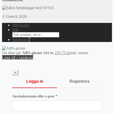
© Getech 2026
Mitt konto
Sök
Search
for:
Varukorg
0
Det
Det
Du tittar på:
ABS-givare
341
kr
255,75
kr
inkl. moms
ursprungliga
nuvarande
Lägg till i varukorg
priset
priset
var:
är:
341 kr.
255,75 kr.
×
Logga in
Registrera
Obligatoriskt
Användarnamn eller e-post
*