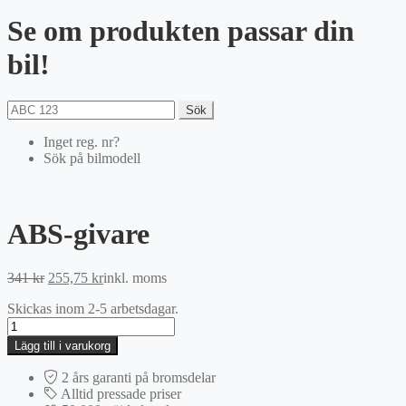
Se om produkten passar din
bil!
Sök
Inget reg. nr?
Sök på bilmodell
ABS-givare
Det
Det
341
kr
255,75
kr
inkl. moms
ursprungliga
nuvarande
Skickas inom 2-5 arbetsdagar.
priset
priset
ABS-
var:
är:
givare
341 kr.
255,75 kr.
Lägg till i varukorg
mängd
2 års garanti på bromsdelar
Alltid pressade priser