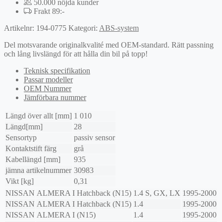
50.000 nöjda kunder
Frakt 89:-
Artikelnr:
194-0775
Kategori:
ABS-system
Del motsvarande originalkvalité med OEM-standard. Rätt passning
och lång livslängd för att hålla din bil på topp!
Teknisk specifikation
Passar modeller
OEM Nummer
Jämförbara nummer
Längd över allt [mm]
1 010
Längd[mm]
28
Sensortyp
passiv sensor
Kontaktstift färg
grå
Kabellängd [mm]
935
jämna artikelnummer
30983
Vikt [kg]
0,31
NISSAN
ALMERA I Hatchback (N15)
1.4 S, GX, LX
1995-2000
NISSAN
ALMERA I Hatchback (N15)
1.4
1995-2000
NISSAN
ALMERA I (N15)
1.4
1995-2000