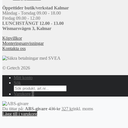
Öppettider butik/verkstad Kalmar
Måndag - Torsdag 09.00 - 18.00
Fredag 09.00 - 12.00
LUNCHSTÄNGT 12.00 - 13.00
Wismarsvägen 3, Kalmar
Köpvillkor
Monteringsanvisningar
Kontakta oss
© Getech 2026
Mitt konto
Sök
Search
for:
Varukorg
0
Det
Det
Du tittar på:
ABS-givare
436
kr
327
kr
inkl. moms
ursprungliga
nuvarande
Lägg till i varukorg
priset
priset
var:
är: