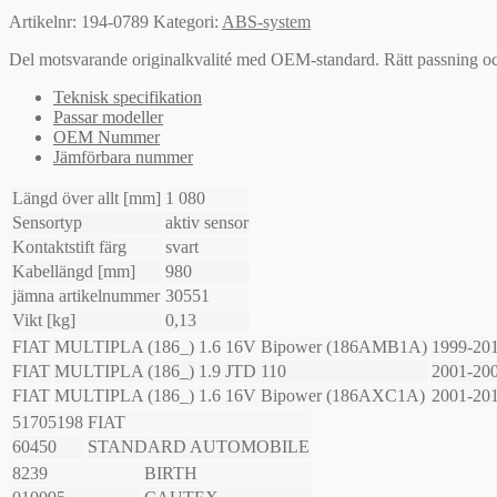
Artikelnr:
194-0789
Kategori:
ABS-system
Del motsvarande originalkvalité med OEM-standard. Rätt passning och l
Teknisk specifikation
Passar modeller
OEM Nummer
Jämförbara nummer
Längd över allt [mm]
1 080
Sensortyp
aktiv sensor
Kontaktstift färg
svart
Kabellängd [mm]
980
jämna artikelnummer
30551
Vikt [kg]
0,13
FIAT
MULTIPLA (186_)
1.6 16V Bipower (186AMB1A)
1999-20
FIAT
MULTIPLA (186_)
1.9 JTD 110
2001-20
FIAT
MULTIPLA (186_)
1.6 16V Bipower (186AXC1A)
2001-20
51705198
FIAT
60450
STANDARD AUTOMOBILE
8239
BIRTH