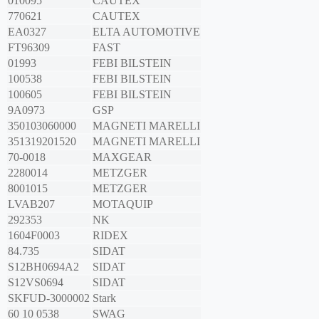
010095
CAUTEX
770621
CAUTEX
EA0327
ELTA AUTOMOTIVE
FT96309
FAST
01993
FEBI BILSTEIN
100538
FEBI BILSTEIN
100605
FEBI BILSTEIN
9A0973
GSP
350103060000
MAGNETI MARELLI
351319201520
MAGNETI MARELLI
70-0018
MAXGEAR
2280014
METZGER
8001015
METZGER
LVAB207
MOTAQUIP
292353
NK
1604F0003
RIDEX
84.735
SIDAT
S12BH0694A2
SIDAT
S12VS0694
SIDAT
SKFUD-3000002
Stark
60 10 0538
SWAG