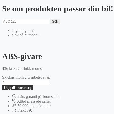
Se om produkten passar din bil!
Sök
Inget reg. nr?
Sök på bilmodell
ABS-givare
Det
Det
436
kr
327
kr
inkl. moms
ursprungliga
nuvarande
Skickas inom 2-5 arbetsdagar.
priset
priset
ABS-
var:
är:
givare
436 kr.
327 kr.
Lägg till i varukorg
mängd
2 års garanti på bromsdelar
Alltid pressade priser
50.000 nöjda kunder
Frakt 89:-