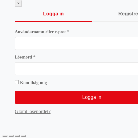
436 kr.
327 kr.
×
Logga in
Registre
Obligatoriskt
Användarnamn eller e-post
*
Obligatoriskt
Lösenord
*
Kom ihåg mig
Logga in
Glömt lösenordet?