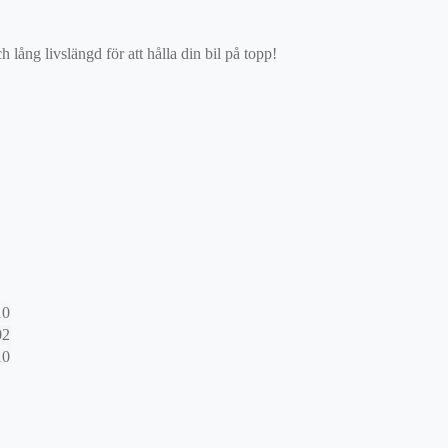
ång livslängd för att hålla din bil på topp!
10
02
10