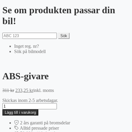
Se om produkten passar din
bil!
Sök
Inget reg. nr?
Sök på bilmodell
ABS-givare
Det
Det
311
kr
233,25
kr
inkl. moms
ursprungliga
nuvarande
Skickas inom 2-5 arbetsdagar.
priset
priset
ABS-
var:
är:
givare
311 kr.
233,25 kr.
Lägg till i varukorg
mängd
2 års garanti på bromsdelar
Alltid pressade priser