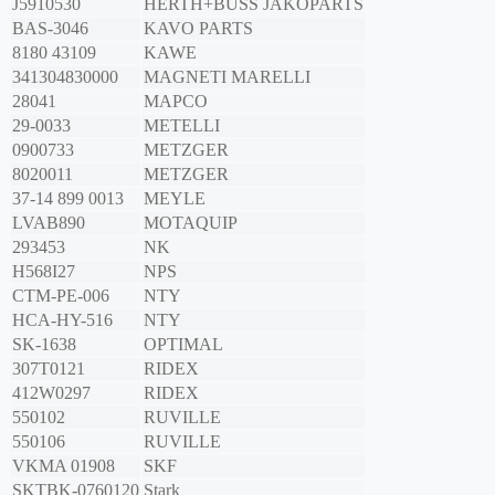
J5910530
HERTH+BUSS JAKOPARTS
BAS-3046
KAVO PARTS
8180 43109
KAWE
341304830000
MAGNETI MARELLI
28041
MAPCO
29-0033
METELLI
0900733
METZGER
8020011
METZGER
37-14 899 0013
MEYLE
LVAB890
MOTAQUIP
293453
NK
H568I27
NPS
CTM-PE-006
NTY
HCA-HY-516
NTY
SK-1638
OPTIMAL
307T0121
RIDEX
412W0297
RIDEX
550102
RUVILLE
550106
RUVILLE
VKMA 01908
SKF
SKTBK-0760120
Stark