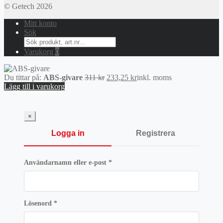
© Getech 2026
Mitt konto
Sök
Search
for:
Varukorg
0
Det
Det
Du tittar på:
ABS-givare
311
kr
233,25
kr
inkl. moms
ursprungliga
nuvarande
Lägg till i varukorg
priset
priset
var:
är:
311 kr.
233,25 kr.
×
Logga in
Registrera
Obligatoriskt
Användarnamn eller e-post
*
Obligatoriskt
Lösenord
*