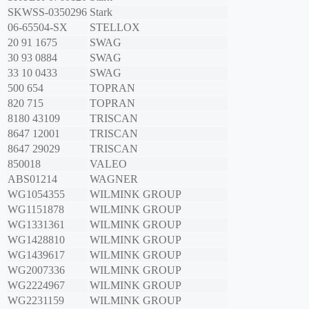
SKWSS-0350296
Stark
06-65504-SX
STELLOX
20 91 1675
SWAG
30 93 0884
SWAG
33 10 0433
SWAG
500 654
TOPRAN
820 715
TOPRAN
8180 43109
TRISCAN
8647 12001
TRISCAN
8647 29029
TRISCAN
850018
VALEO
ABS01214
WAGNER
WG1054355
WILMINK GROUP
WG1151878
WILMINK GROUP
WG1331361
WILMINK GROUP
WG1428810
WILMINK GROUP
WG1439617
WILMINK GROUP
WG2007336
WILMINK GROUP
WG2224967
WILMINK GROUP
WG2231159
WILMINK GROUP