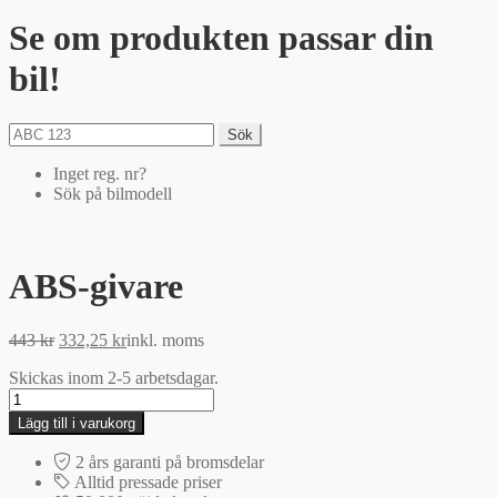
Se om produkten passar din
bil!
Sök
Inget reg. nr?
Sök på bilmodell
ABS-givare
Det
Det
443
kr
332,25
kr
inkl. moms
ursprungliga
nuvarande
Skickas inom 2-5 arbetsdagar.
priset
priset
ABS-
var:
är:
givare
443 kr.
332,25 kr.
Lägg till i varukorg
mängd
2 års garanti på bromsdelar
Alltid pressade priser