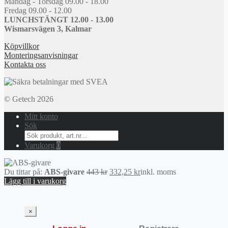
Måndag - Torsdag 09.00 - 18.00
Fredag 09.00 - 12.00
LUNCHSTÄNGT 12.00 - 13.00
Wismarsvägen 3, Kalmar
Köpvillkor
Monteringsanvisningar
Kontakta oss
© Getech 2026
Mitt konto
Sök
Search
for:
Varukorg
0
Det
Det
Du tittar på:
ABS-givare
443
kr
332,25
kr
inkl. moms
ursprungliga
nuvarande
Lägg till i varukorg
priset
priset
var:
är:
443 kr.
332,25 kr.
×