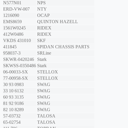
N577N01
NPS
ERD-VW-007
NTY
1216090
OCAP
EMS8659
QUINTON HAZELL
1561W0245
RIDEX
412W0486
RIDEX
VKDS 431010
SKF
411845
SPIDAN CHASSIS PARTS
958037-3
SRLine
SKWR-0420246
Stark
SKWSS-0350486
Stark
06-00033-SX
STELLOX
77-00958-SX
STELLOX
30 93 0983
SWAG
33 10 6132
SWAG
60 93 3135
SWAG
81 92 9186
SWAG
82 10 8289
SWAG
57-03732
TALOSA
65-02754
TALOSA