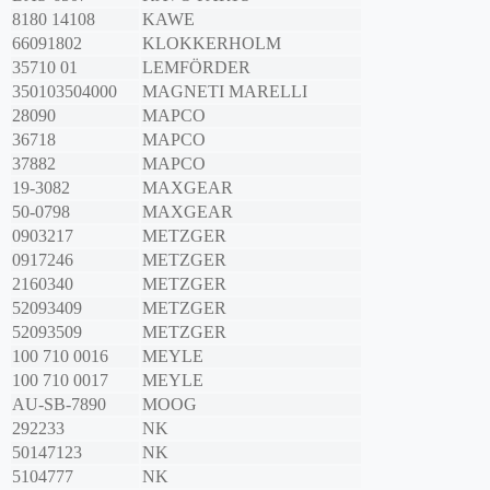
8180 14108
KAWE
66091802
KLOKKERHOLM
35710 01
LEMFÖRDER
350103504000
MAGNETI MARELLI
28090
MAPCO
36718
MAPCO
37882
MAPCO
19-3082
MAXGEAR
50-0798
MAXGEAR
0903217
METZGER
0917246
METZGER
2160340
METZGER
52093409
METZGER
52093509
METZGER
100 710 0016
MEYLE
100 710 0017
MEYLE
AU-SB-7890
MOOG
292233
NK
50147123
NK
5104777
NK