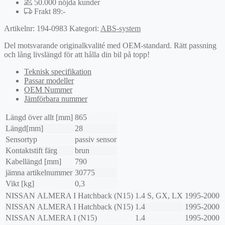
50.000 nöjda kunder
Frakt 89:-
Artikelnr:
194-0983
Kategori:
ABS-system
Del motsvarande originalkvalité med OEM-standard. Rätt passning
och lång livslängd för att hålla din bil på topp!
Teknisk specifikation
Passar modeller
OEM Nummer
Jämförbara nummer
Längd över allt [mm]
865
Längd[mm]
28
Sensortyp
passiv sensor
Kontaktstift färg
brun
Kabellängd [mm]
790
jämna artikelnummer
30775
Vikt [kg]
0,3
NISSAN
ALMERA I Hatchback (N15)
1.4 S, GX, LX
1995-2000
NISSAN
ALMERA I Hatchback (N15)
1.4
1995-2000
NISSAN
ALMERA I (N15)
1.4
1995-2000