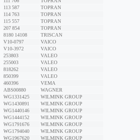
111 706
TOPRAN
113 587
TOPRAN
114 763
TOPRAN
115 557
TOPRAN
207 854
TOPRAN
8180 14108
TRISCAN
V10-0797
VAICO
V10-3972
VAICO
253803
VALEO
255003
VALEO
818262
VALEO
850399
VALEO
460396
VEMA
ABS00880
WAGNER
WG1331425
WILMINK GROUP
WG1430891
WILMINK GROUP
WG1440146
WILMINK GROUP
WG1444152
WILMINK GROUP
WG1791676
WILMINK GROUP
WG1794040
WILMINK GROUP
WG1967620
WILMINK GROUP