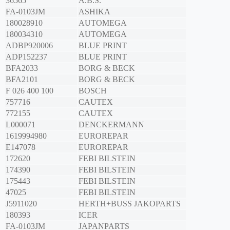
36565
A.B.S.
FA-0103JM
ASHIKA
180028910
AUTOMEGA
180034310
AUTOMEGA
ADBP920006
BLUE PRINT
ADP152237
BLUE PRINT
BFA2033
BORG & BECK
BFA2101
BORG & BECK
F 026 400 100
BOSCH
757716
CAUTEX
772155
CAUTEX
L000071
DENCKERMANN
1619994980
EUROREPAR
E147078
EUROREPAR
172620
FEBI BILSTEIN
174390
FEBI BILSTEIN
175443
FEBI BILSTEIN
47025
FEBI BILSTEIN
J5911020
HERTH+BUSS JAKOPARTS
180393
ICER
FA-0103JM
JAPANPARTS