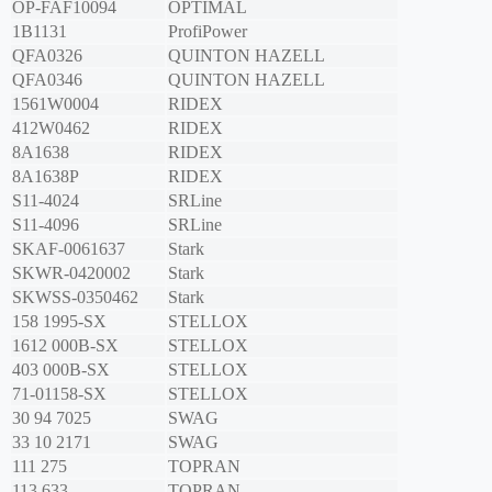
OP-FAF10094
OPTIMAL
1B1131
ProfiPower
QFA0326
QUINTON HAZELL
QFA0346
QUINTON HAZELL
1561W0004
RIDEX
412W0462
RIDEX
8A1638
RIDEX
8A1638P
RIDEX
S11-4024
SRLine
S11-4096
SRLine
SKAF-0061637
Stark
SKWR-0420002
Stark
SKWSS-0350462
Stark
158 1995-SX
STELLOX
1612 000B-SX
STELLOX
403 000B-SX
STELLOX
71-01158-SX
STELLOX
30 94 7025
SWAG
33 10 2171
SWAG
111 275
TOPRAN
113 633
TOPRAN