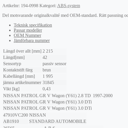
Artikelnr:
194-0998
Kategori:
ABS-system
Del motsvarande originalkvalité med OEM-standard. Rätt passning och l
Teknisk specifikation
Passar modeller
OEM Nummer
Jämförbara nummer
Längd över allt [mm]
2 215
Längd[mm]
42
Sensortyp
passiv sensor
Kontaktstift färg
brun
Kabellängd [mm]
1 995
jämna artikelnummer
31845
Vikt [kg]
0,43
NISSAN
PATROL GR V Wagon (Y61)
2.8 TD
1997-2000
NISSAN
PATROL GR V Wagon (Y61)
3.0 DTi
NISSAN
PATROL GR V Wagon (Y61)
3.0 DTi
47910VC200
NISSAN
AB1910
STANDARD AUTOMOBILE