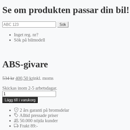
Se om produkten passar din bil!
Sök
Inget reg. nr?
Sök på bilmodell
ABS-givare
Det
Det
534
kr
400,50
kr
inkl. moms
ursprungliga
nuvarande
Skickas inom 2-5 arbetsdagar.
priset
priset
ABS-
var:
är:
givare
534 kr.
400,50 kr.
Lägg till i varukorg
mängd
2 års garanti på bromsdelar
Alltid pressade priser
50.000 nöjda kunder
Frakt 89:-