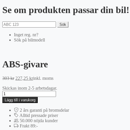
Se om produkten passar din bil!
Sök
Inget reg. nr?
Sök på bilmodell
ABS-givare
Det
Det
303
kr
227,25
kr
inkl. moms
ursprungliga
nuvarande
Skickas inom 2-5 arbetsdagar.
priset
priset
ABS-
var:
är:
givare
303 kr.
227,25 kr.
Lägg till i varukorg
mängd
2 års garanti på bromsdelar
Alltid pressade priser
50.000 nöjda kunder
Frakt 89:-