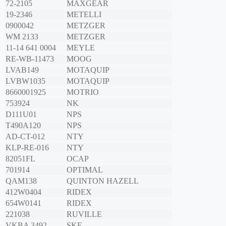
72-2105
MAXGEAR
19-2346
METELLI
0900042
METZGER
WM 2133
METZGER
11-14 641 0004
MEYLE
RE-WB-11473
MOOG
LVAB149
MOTAQUIP
LVBW1035
MOTAQUIP
8660001925
MOTRIO
753924
NK
D111U01
NPS
T490A120
NPS
AD-CT-012
NTY
KLP-RE-016
NTY
82051FL
OCAP
701914
OPTIMAL
QAM138
QUINTON HAZELL
412W0404
RIDEX
654W0141
RIDEX
221038
RUVILLE
VKBA 3492
SKF