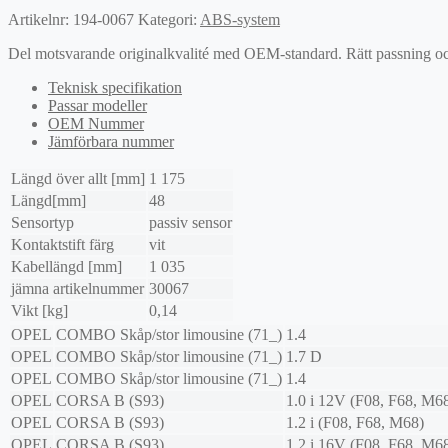
Artikelnr:
194-0067
Kategori:
ABS-system
Del motsvarande originalkvalité med OEM-standard. Rätt passning och l
Teknisk specifikation
Passar modeller
OEM Nummer
Jämförbara nummer
Längd över allt [mm]
1 175
Längd[mm]
48
Sensortyp
passiv sensor
Kontaktstift färg
vit
Kabellängd [mm]
1 035
jämna artikelnummer
30067
Vikt [kg]
0,14
OPEL
COMBO Skåp/stor limousine (71_)
1.4
OPEL
COMBO Skåp/stor limousine (71_)
1.7 D
OPEL
COMBO Skåp/stor limousine (71_)
1.4
OPEL
CORSA B (S93)
1.0 i 12V (F08, F68, M6
OPEL
CORSA B (S93)
1.2 i (F08, F68, M68)
OPEL
CORSA B (S93)
1.2 i 16V (F08, F68, M6