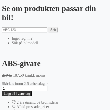
Se om produkten passar din
bil!
Sök
Inget reg. nr?
Sök på bilmodell
ABS-givare
Det
Det
250
kr
187,50
kr
inkl. moms
ursprungliga
nuvarande
Skickas inom 2-5 arbetsdagar.
priset
priset
ABS-
var:
är:
givare
250 kr.
187,50 kr.
Lägg till i varukorg
mängd
2 års garanti på bromsdelar
Alltid pressade priser