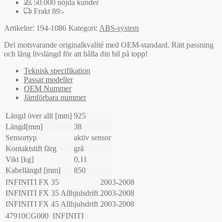
50.000 nöjda kunder
Frakt 89:-
Artikelnr:
194-1086
Kategori:
ABS-system
Del motsvarande originalkvalité med OEM-standard. Rätt passning
och lång livslängd för att hålla din bil på topp!
Teknisk specifikation
Passar modeller
OEM Nummer
Jämförbara nummer
Längd över allt [mm]
925
Längd[mm]
38
Sensortyp
aktiv sensor
Kontaktstift färg
grå
Vikt [kg]
0,11
Kabellängd [mm]
850
INFINITI
FX
35
2003-2008
INFINITI
FX
35 Allhjulsdrift
2003-2008
INFINITI
FX
45 Allhjulsdrift
2003-2008
47910CG000
INFINITI