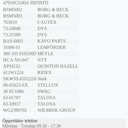
47910CG00A
INFINITI
BSM5002
BORG & BECK
BSM5003
BORG & BECK
763619
CAUTEX
73-24040
DYS
73-25589
DYS
BAS-6603
KAVO PARTS
31086 01
LEMFÖRDER
300 335 9102/HD
MEYLE
HCA-NS-047
NTY
XPSI132
QUINTON HAZELL
412W1224
RIDEX
SKWSS-0351224
Stark
06-65623-SX
STELLOX
30 93 1086
SWAG
63-01787
TALOSA
63-10937
TALOSA
WG2390792
WILMINK GROUP
Öppettider telefon
Måndag - Torsdag 09.30 - 17.30