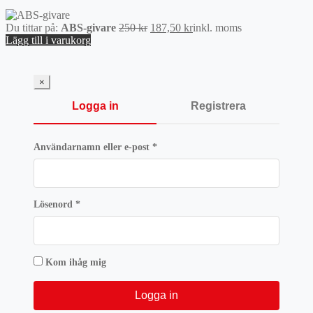
Det
Det
Du tittar på:
ABS-givare
250
kr
187,50
kr
inkl. moms
ursprungliga
nuvarande
Lägg till i varukorg
priset
priset
var:
är:
250 kr.
187,50 kr.
×
Logga in
Registrera
Obligatoriskt
Användarnamn eller e-post
*
Obligatoriskt
Lösenord
*
Kom ihåg mig
Logga in