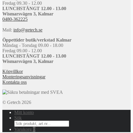
Fredag 09.30 - 12.00
LUNCHSTÄNGT 12.00 - 13.00
Wismarsvägen 3, Kalmar
0480-362225
Mail:
info@getech.se
Öppettider butik/verkstad Kalmar
Måndag - Torsdag 09.00 - 18.00
Fredag 09.00 - 12.00
LUNCHSTÄNGT 12.00 - 13.00
Wismarsvägen 3, Kalmar
Köpvillkor
Monteringsanvisningar
Kontakta oss
© Getech 2026
Mitt konto
Sök
Search
for:
Varukorg
0