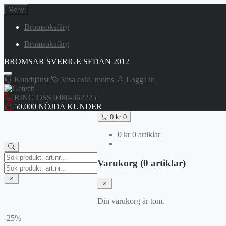
Hoppa
Meny
till
innehåll
Bromsoksfärg
Bromsoksfärg
BROMSAR SVERIGE SEDAN 2012
Kundtjänst
Visa exkl. moms
Logga in
RING OSS 0480-362225
50.000 NÖJDA KUNDER
0
kr
0
0
kr
0 artiklar
Search
Varukorg (0 artiklar)
for:
Search
for:
Din varukorg är tom.
-25%