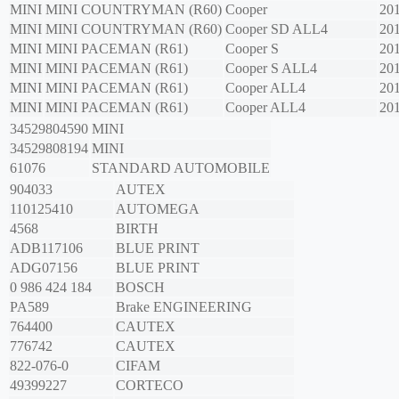
MINI
MINI COUNTRYMAN (R60)
Cooper
20
MINI
MINI COUNTRYMAN (R60)
Cooper SD ALL4
20
MINI
MINI PACEMAN (R61)
Cooper S
20
MINI
MINI PACEMAN (R61)
Cooper S ALL4
20
MINI
MINI PACEMAN (R61)
Cooper ALL4
20
MINI
MINI PACEMAN (R61)
Cooper ALL4
20
34529804590
MINI
34529808194
MINI
61076
STANDARD AUTOMOBILE
904033
AUTEX
110125410
AUTOMEGA
4568
BIRTH
ADB117106
BLUE PRINT
ADG07156
BLUE PRINT
0 986 424 184
BOSCH
PA589
Brake ENGINEERING
764400
CAUTEX
776742
CAUTEX
822-076-0
CIFAM
49399227
CORTECO