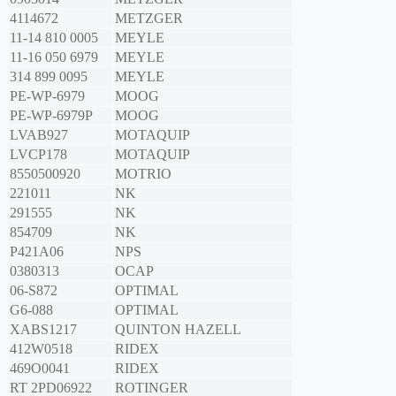
4114672
METZGER
11-14 810 0005
MEYLE
11-16 050 6979
MEYLE
314 899 0095
MEYLE
PE-WP-6979
MOOG
PE-WP-6979P
MOOG
LVAB927
MOTAQUIP
LVCP178
MOTAQUIP
8550500920
MOTRIO
221011
NK
291555
NK
854709
NK
P421A06
NPS
0380313
OCAP
06-S872
OPTIMAL
G6-088
OPTIMAL
XABS1217
QUINTON HAZELL
412W0518
RIDEX
469O0041
RIDEX
RT 2PD06922
ROTINGER