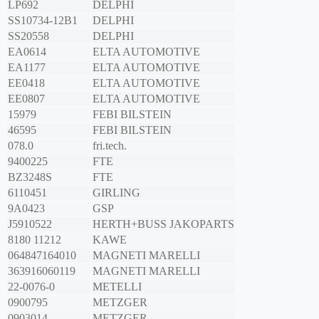
LP692
DELPHI
SS10734-12B1
DELPHI
SS20558
DELPHI
EA0614
ELTA AUTOMOTIVE
EA1177
ELTA AUTOMOTIVE
EE0418
ELTA AUTOMOTIVE
EE0807
ELTA AUTOMOTIVE
15979
FEBI BILSTEIN
46595
FEBI BILSTEIN
078.0
fri.tech.
9400225
FTE
BZ3248S
FTE
6110451
GIRLING
9A0423
GSP
J5910522
HERTH+BUSS JAKOPARTS
8180 11212
KAWE
064847164010
MAGNETI MARELLI
363916060119
MAGNETI MARELLI
22-0076-0
METELLI
0900795
METZGER
0903014
METZGER