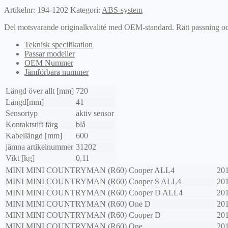
Artikelnr:
194-1202
Kategori:
ABS-system
Del motsvarande originalkvalité med OEM-standard. Rätt passning och l
Teknisk specifikation
Passar modeller
OEM Nummer
Jämförbara nummer
Längd över allt [mm]
720
Längd[mm]
41
Sensortyp
aktiv sensor
Kontaktstift färg
blå
Kabellängd [mm]
600
jämna artikelnummer
31202
Vikt [kg]
0,11
MINI
MINI COUNTRYMAN (R60)
Cooper ALL4
20
MINI
MINI COUNTRYMAN (R60)
Cooper S ALL4
20
MINI
MINI COUNTRYMAN (R60)
Cooper D ALL4
20
MINI
MINI COUNTRYMAN (R60)
One D
20
MINI
MINI COUNTRYMAN (R60)
Cooper D
20
MINI
MINI COUNTRYMAN (R60)
One
20