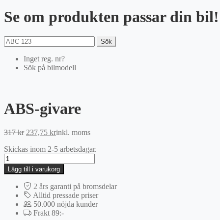
Se om produkten passar din bil!
Sök
Inget reg. nr?
Sök på bilmodell
ABS-givare
Det
Det
317
kr
237,75
kr
inkl. moms
ursprungliga
nuvarande
Skickas inom 2-5 arbetsdagar.
priset
priset
ABS-
var:
är:
givare
317 kr.
237,75 kr.
Lägg till i varukorg
mängd
2 års garanti på bromsdelar
Alltid pressade priser
50.000 nöjda kunder
Frakt 89:-