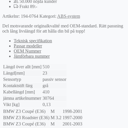
50.000 nöjda kunder
Frakt 89:-
Artikelnr:
194-0764
Kategori:
ABS-system
Del motsvarande originalkvalité med OEM-standard. Rätt passning
och lång livslängd för att hålla din bil på topp!
Teknisk specifikation
Passar modeller
OEM Nummer
Jämförbara nummer
Längd över allt [mm]
510
Längd[mm]
23
Sensortyp
passiv sensor
Kontaktstift färg
grå
Kabellängd [mm]
410
jämna artikelnummer
30764
Vikt [kg]
0,13
BMW
Z3 Coupé (E36)
M
1998-2001
BMW
Z3 Roadster (E36)
M 3.2
1997-2000
BMW
Z3 Coupé (E36)
M
2001-2003