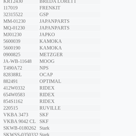
KRT2430
BREDA LORETT
117019
FRENKIT
32315522
GSP
MM-01230
JAPANPARTS
MQ-01230
JAPANPARTS
MJ01230
JAPKO
5600039
KAMOKA
5600190
KAMOKA
0900825
METZGER
JA-WB-11648
MOOG
T490A72
NPS
82838RL
OCAP
882491
OPTIMAL
412W0332
RIDEX
654W0583
RIDEX
854S1162
RIDEX
220515
RUVILLE
VKBA 3473
SKF
VKBA 9042 CL
SKF
SKWB-0180262
Stark
SKWSS-0350332
Stark