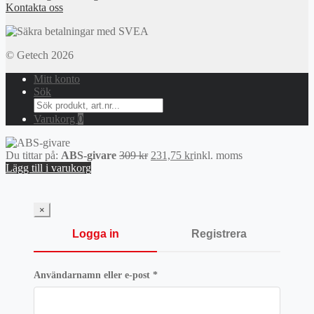
Kontakta oss
© Getech 2026
Mitt konto
Sök
Search
for:
Varukorg
0
Det
Det
Du tittar på:
ABS-givare
309
kr
231,75
kr
inkl. moms
ursprungliga
nuvarande
Lägg till i varukorg
priset
priset
var:
är:
309 kr.
231,75 kr.
×
Logga in
Registrera
Obligatoriskt
Användarnamn eller e-post
*