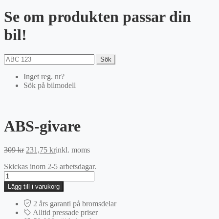
Se om produkten passar din
bil!
Sök
Inget reg. nr?
Sök på bilmodell
ABS-givare
Det
Det
309
kr
231,75
kr
inkl. moms
ursprungliga
nuvarande
Skickas inom 2-5 arbetsdagar.
priset
priset
ABS-
var:
är:
givare
309 kr.
231,75 kr.
Lägg till i varukorg
mängd
2 års garanti på bromsdelar
Alltid pressade priser