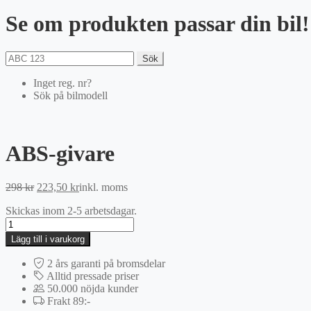
Se om produkten passar din bil!
Sök
Inget reg. nr?
Sök på bilmodell
ABS-givare
Det
Det
298
kr
223,50
kr
inkl. moms
ursprungliga
nuvarande
Skickas inom 2-5 arbetsdagar.
priset
priset
ABS-
var:
är:
givare
298 kr.
223,50 kr.
Lägg till i varukorg
mängd
2 års garanti på bromsdelar
Alltid pressade priser
50.000 nöjda kunder
Frakt 89:-