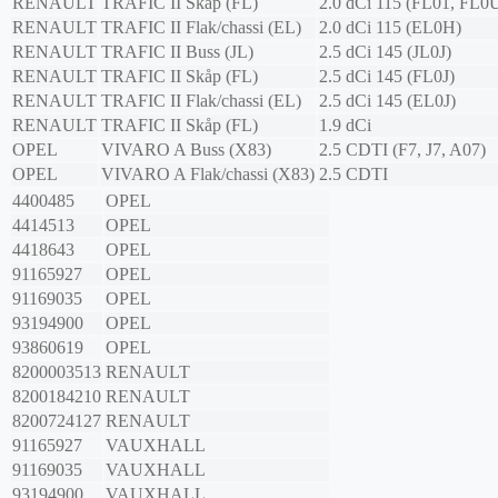
RENAULT
TRAFIC II Skåp (FL)
2.0 dCi 115 (FL01, FL0
RENAULT
TRAFIC II Flak/chassi (EL)
2.0 dCi 115 (EL0H)
RENAULT
TRAFIC II Buss (JL)
2.5 dCi 145 (JL0J)
RENAULT
TRAFIC II Skåp (FL)
2.5 dCi 145 (FL0J)
RENAULT
TRAFIC II Flak/chassi (EL)
2.5 dCi 145 (EL0J)
RENAULT
TRAFIC II Skåp (FL)
1.9 dCi
OPEL
VIVARO A Buss (X83)
2.5 CDTI (F7, J7, A07)
OPEL
VIVARO A Flak/chassi (X83)
2.5 CDTI
4400485
OPEL
4414513
OPEL
4418643
OPEL
91165927
OPEL
91169035
OPEL
93194900
OPEL
93860619
OPEL
8200003513
RENAULT
8200184210
RENAULT
8200724127
RENAULT
91165927
VAUXHALL
91169035
VAUXHALL
93194900
VAUXHALL