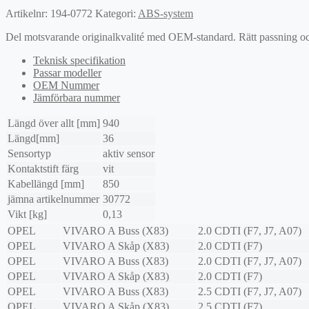
Artikelnr:
194-0772
Kategori:
ABS-system
Del motsvarande originalkvalité med OEM-standard. Rätt passning och l
Teknisk specifikation
Passar modeller
OEM Nummer
Jämförbara nummer
Längd över allt [mm]
940
Längd[mm]
36
Sensortyp
aktiv sensor
Kontaktstift färg
vit
Kabellängd [mm]
850
jämna artikelnummer
30772
Vikt [kg]
0,13
OPEL
VIVARO A Buss (X83)
2.0 CDTI (F7, J7, A07)
OPEL
VIVARO A Skåp (X83)
2.0 CDTI (F7)
OPEL
VIVARO A Buss (X83)
2.0 CDTI (F7, J7, A07)
OPEL
VIVARO A Skåp (X83)
2.0 CDTI (F7)
OPEL
VIVARO A Buss (X83)
2.5 CDTI (F7, J7, A07)
OPEL
VIVARO A Skåp (X83)
2.5 CDTI (F7)