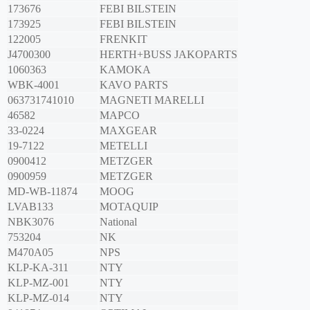
173676
FEBI BILSTEIN
173925
FEBI BILSTEIN
122005
FRENKIT
J4700300
HERTH+BUSS JAKOPARTS
1060363
KAMOKA
WBK-4001
KAVO PARTS
063731741010
MAGNETI MARELLI
46582
MAPCO
33-0224
MAXGEAR
19-7122
METELLI
0900412
METZGER
0900959
METZGER
MD-WB-11874
MOOG
LVAB133
MOTAQUIP
NBK3076
National
753204
NK
M470A05
NPS
KLP-KA-311
NTY
KLP-MZ-001
NTY
KLP-MZ-014
NTY