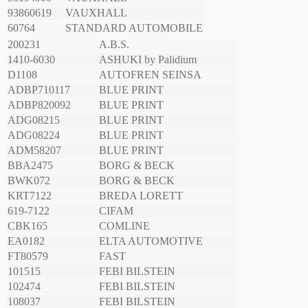
93860619
VAUXHALL
60764
STANDARD AUTOMOBILE
200231
A.B.S.
1410-6030
ASHUKI by Palidium
D1108
AUTOFREN SEINSA
ADBP710117
BLUE PRINT
ADBP820092
BLUE PRINT
ADG08215
BLUE PRINT
ADG08224
BLUE PRINT
ADM58207
BLUE PRINT
BBA2475
BORG & BECK
BWK072
BORG & BECK
KRT7122
BREDA LORETT
619-7122
CIFAM
CBK165
COMLINE
EA0182
ELTA AUTOMOTIVE
FT80579
FAST
101515
FEBI BILSTEIN
102474
FEBI BILSTEIN
108037
FEBI BILSTEIN