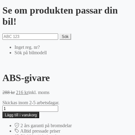
Se om produkten passar din
bil!
Sök
Inget reg. nr?
Sök på bilmodell
ABS-givare
Det
Det
288
kr
216
kr
inkl. moms
ursprungliga
nuvarande
Skickas inom 2-5 arbetsdagar.
priset
priset
ABS-
var:
är:
givare
288 kr.
216 kr.
Lägg till i varukorg
mängd
2 års garanti på bromsdelar
Alltid pressade priser