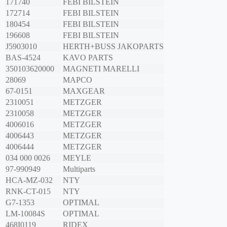
171740
FEBI BILSTEIN
172714
FEBI BILSTEIN
180454
FEBI BILSTEIN
196608
FEBI BILSTEIN
J5903010
HERTH+BUSS JAKOPARTS
BAS-4524
KAVO PARTS
350103620000
MAGNETI MARELLI
28069
MAPCO
67-0151
MAXGEAR
2310051
METZGER
2310058
METZGER
4006016
METZGER
4006443
METZGER
4006444
METZGER
034 000 0026
MEYLE
97-990949
Multiparts
HCA-MZ-032
NTY
RNK-CT-015
NTY
G7-1353
OPTIMAL
LM-10084S
OPTIMAL
468I0119
RIDEX