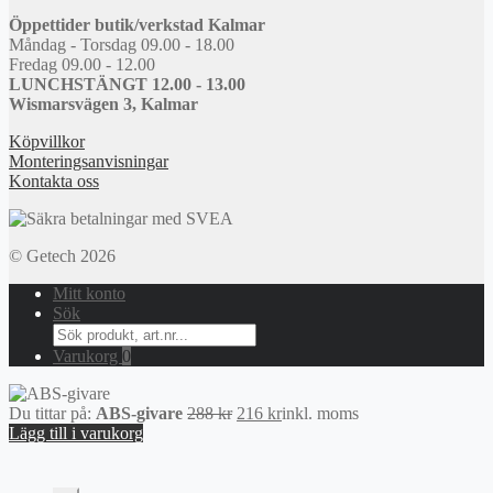
Öppettider butik/verkstad Kalmar
Måndag - Torsdag 09.00 - 18.00
Fredag 09.00 - 12.00
LUNCHSTÄNGT 12.00 - 13.00
Wismarsvägen 3, Kalmar
Köpvillkor
Monteringsanvisningar
Kontakta oss
© Getech 2026
Mitt konto
Sök
Search
for:
Varukorg
0
Det
Det
Du tittar på:
ABS-givare
288
kr
216
kr
inkl. moms
ursprungliga
nuvarande
Lägg till i varukorg
priset
priset
var:
är:
288 kr.
216 kr.