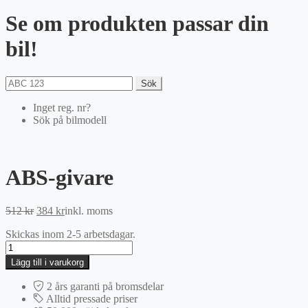
Se om produkten passar din
bil!
Sök
Inget reg. nr?
Sök på bilmodell
ABS-givare
Det
Det
512
kr
384
kr
inkl. moms
ursprungliga
nuvarande
Skickas inom 2-5 arbetsdagar.
priset
priset
ABS-
var:
är:
givare
512 kr.
384 kr.
Lägg till i varukorg
mängd
2 års garanti på bromsdelar
Alltid pressade priser