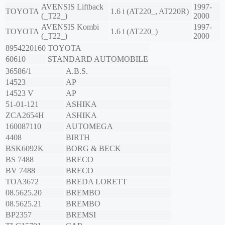
AVENSIS Liftback
1997-
TOYOTA
1.6 i (AT220_, AT220R)
(_T22_)
2000
AVENSIS Kombi
1997-
TOYOTA
1.6 i (AT220_)
(_T22_)
2000
8954220160
TOYOTA
60610
STANDARD AUTOMOBILE
36586/1
A.B.S.
14523
AP
14523 V
AP
51-01-121
ASHIKA
ZCA2654H
ASHIKA
160087110
AUTOMEGA
4408
BIRTH
BSK6092K
BORG & BECK
BS 7488
BRECO
BV 7488
BRECO
TOA3672
BREDA LORETT
08.5625.20
BREMBO
08.5625.21
BREMBO
BP2357
BREMSI