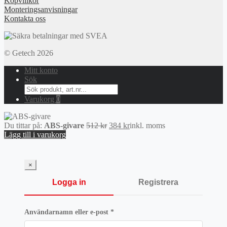
Köpvillkor
Monteringsanvisningar
Kontakta oss
© Getech 2026
Mitt konto
Sök
Search
for:
Varukorg
0
Det
Det
Du tittar på:
ABS-givare
512
kr
384
kr
inkl. moms
ursprungliga
nuvarande
Lägg till i varukorg
priset
priset
var:
är:
512 kr.
384 kr.
×
Logga in
Registrera
Obligatoriskt
Användarnamn eller e-post
*