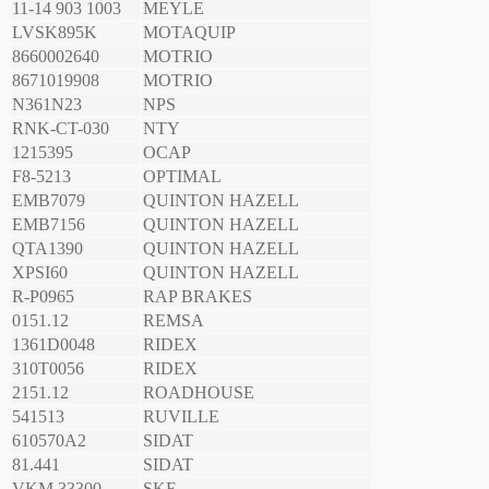
11-14 903 1003
MEYLE
LVSK895K
MOTAQUIP
8660002640
MOTRIO
8671019908
MOTRIO
N361N23
NPS
RNK-CT-030
NTY
1215395
OCAP
F8-5213
OPTIMAL
EMB7079
QUINTON HAZELL
EMB7156
QUINTON HAZELL
QTA1390
QUINTON HAZELL
XPSI60
QUINTON HAZELL
R-P0965
RAP BRAKES
0151.12
REMSA
1361D0048
RIDEX
310T0056
RIDEX
2151.12
ROADHOUSE
541513
RUVILLE
610570A2
SIDAT
81.441
SIDAT
VKM 33300
SKF