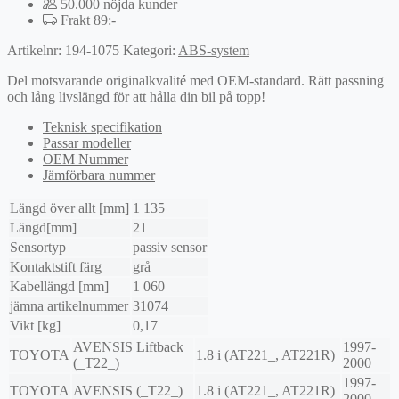
50.000 nöjda kunder
Frakt 89:-
Artikelnr:
194-1075
Kategori:
ABS-system
Del motsvarande originalkvalité med OEM-standard. Rätt passning
och lång livslängd för att hålla din bil på topp!
Teknisk specifikation
Passar modeller
OEM Nummer
Jämförbara nummer
Längd över allt [mm]
1 135
Längd[mm]
21
Sensortyp
passiv sensor
Kontaktstift färg
grå
Kabellängd [mm]
1 060
jämna artikelnummer
31074
Vikt [kg]
0,17
AVENSIS Liftback
1997-
TOYOTA
1.8 i (AT221_, AT221R)
(_T22_)
2000
1997-
TOYOTA
AVENSIS (_T22_)
1.8 i (AT221_, AT221R)
2000