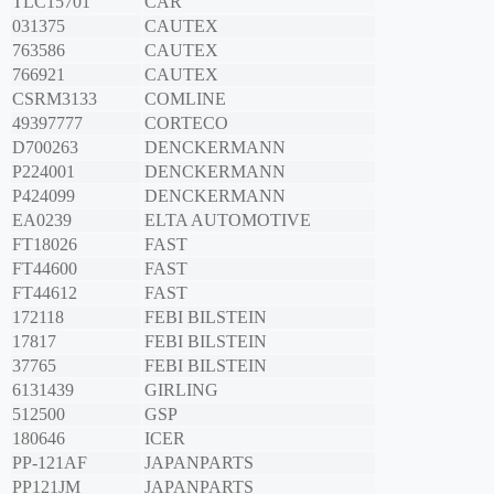
TLC15701
CAR
031375
CAUTEX
763586
CAUTEX
766921
CAUTEX
CSRM3133
COMLINE
49397777
CORTECO
D700263
DENCKERMANN
P224001
DENCKERMANN
P424099
DENCKERMANN
EA0239
ELTA AUTOMOTIVE
FT18026
FAST
FT44600
FAST
FT44612
FAST
172118
FEBI BILSTEIN
17817
FEBI BILSTEIN
37765
FEBI BILSTEIN
6131439
GIRLING
512500
GSP
180646
ICER
PP-121AF
JAPANPARTS
PP121JM
JAPANPARTS