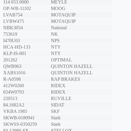
114 653 0000
MEYLE
OP-WB-11102
MOOG
LVAB754
MOTAQUIP
LVBW475
MOTAQUIP
NBK3054
National
753619
NK
I470U03
NPS
HCA-HD-133
NTY
KLP-IS-001
NTY
201262
OPTIMAL
QWB963
QUINTON HAZELL
XABS1016
QUINTON HAZELL
R-A0598
RAP BRAKES
412W0260
RIDEX
654W0793
RIDEX
220513
RUVILLE
84.1682A2
SIDAT
VKBA 1985
SKF
SKWB-0180941
Stark
SKWSS-0350259
Stark
84-12980-SX
STELLOX