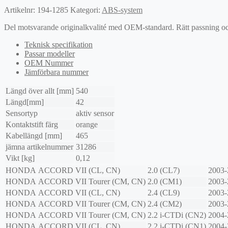
Artikelnr:
194-1285
Kategori:
ABS-system
Del motsvarande originalkvalité med OEM-standard. Rätt passning och l
Teknisk specifikation
Passar modeller
OEM Nummer
Jämförbara nummer
Längd över allt [mm]
540
Längd[mm]
42
Sensortyp
aktiv sensor
Kontaktstift färg
orange
Kabellängd [mm]
465
jämna artikelnummer
31286
Vikt [kg]
0,12
HONDA
ACCORD VII (CL, CN)
2.0 (CL7)
2003-
HONDA
ACCORD VII Tourer (CM, CN)
2.0 (CM1)
2003-
HONDA
ACCORD VII (CL, CN)
2.4 (CL9)
2003-
HONDA
ACCORD VII Tourer (CM, CN)
2.4 (CM2)
2003-
HONDA
ACCORD VII Tourer (CM, CN)
2.2 i-CTDi (CN2)
2004-
HONDA
ACCORD VII (CL, CN)
2.2 i-CTDi (CN1)
2004-