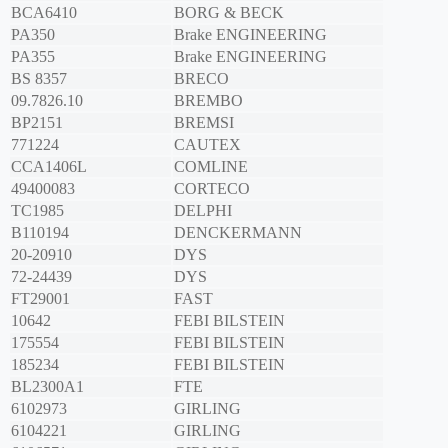
BCA6410
BORG & BECK
PA350
Brake ENGINEERING
PA355
Brake ENGINEERING
BS 8357
BRECO
09.7826.10
BREMBO
BP2151
BREMSI
771224
CAUTEX
CCA1406L
COMLINE
49400083
CORTECO
TC1985
DELPHI
B110194
DENCKERMANN
20-20910
DYS
72-24439
DYS
FT29001
FAST
10642
FEBI BILSTEIN
175554
FEBI BILSTEIN
185234
FEBI BILSTEIN
BL2300A1
FTE
6102973
GIRLING
6104221
GIRLING