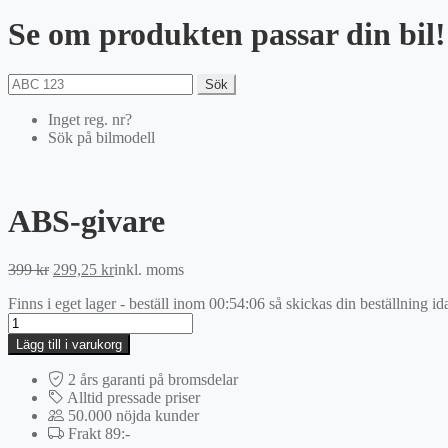
Se om produkten passar din bil!
Sök
Inget reg. nr?
Sök på bilmodell
ABS-givare
Det
Det
399
kr
299,25
kr
inkl. moms
ursprungliga
nuvarande
Finns i eget lager - beställ inom
00:54:06
så skickas din beställning id
priset
priset
ABS-
var:
är:
givare
399 kr.
299,25 kr.
Lägg till i varukorg
mängd
2 års garanti på bromsdelar
Alltid pressade priser
50.000 nöjda kunder
Frakt 89:-