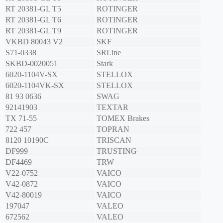
RT 20381-GL T5
ROTINGER
RT 20381-GL T6
ROTINGER
RT 20381-GL T9
ROTINGER
VKBD 80043 V2
SKF
S71-0338
SRLine
SKBD-0020051
Stark
6020-1104V-SX
STELLOX
6020-1104VK-SX
STELLOX
81 93 0636
SWAG
92141903
TEXTAR
TX 71-55
TOMEX Brakes
722 457
TOPRAN
8120 10190C
TRISCAN
DF999
TRUSTING
DF4469
TRW
V22-0752
VAICO
V42-0872
VAICO
V42-80019
VAICO
197047
VALEO
672562
VALEO