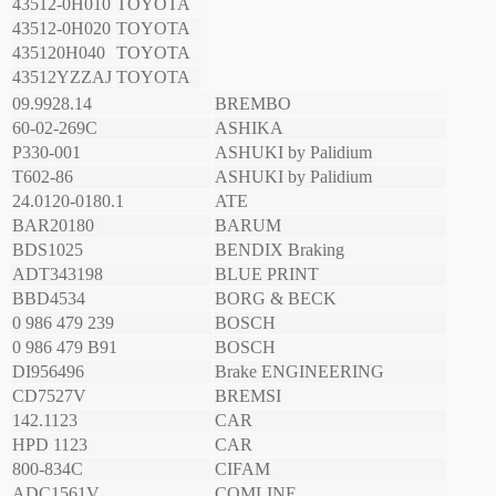
43512-0H010
TOYOTA
43512-0H020
TOYOTA
435120H040
TOYOTA
43512YZZAJ
TOYOTA
09.9928.14
BREMBO
60-02-269C
ASHIKA
P330-001
ASHUKI by Palidium
T602-86
ASHUKI by Palidium
24.0120-0180.1
ATE
BAR20180
BARUM
BDS1025
BENDIX Braking
ADT343198
BLUE PRINT
BBD4534
BORG & BECK
0 986 479 239
BOSCH
0 986 479 B91
BOSCH
DI956496
Brake ENGINEERING
CD7527V
BREMSI
142.1123
CAR
HPD 1123
CAR
800-834C
CIFAM
ADC1561V
COMLINE