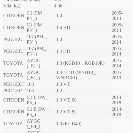
Vikt [kg]
4,36
C1 (PM_,
2005-
CITROËN
1.0
PN_)
2014
C1 (PM_,
2005-
CITROËN
1.4 HDi
PN_)
2014
107 (PM_,
2005-
PEUGEOT
1.0
PN_)
2014
107 (PM_,
2005-
PEUGEOT
1.4 HDi
PN_)
2014
AYGO
2005-
TOYOTA
1.0 (KGB10_, KGB10R)
(_B1_)
2014
AYGO
1.4 D-4D (WNB10_,
2005-
TOYOTA
(_B1_)
WNB10R)
2010
PEUGEOT
108
1.0 VTi
PEUGEOT
108
1.2
C1 II (PA_,
2014-
CITROËN
1.0 VTi 68
PS_)
2018
C1 II (PA_,
2014-
CITROËN
1.2 VTi 82
PS_)
2018
AYGO
TOYOTA
1.0 (KGB40)
(_B4_)
AYGO