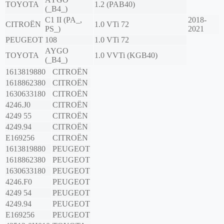
TOYOTA
1.2 (PAB40)
(_B4_)
C1 II (PA_,
2018-
CITROËN
1.0 VTi 72
PS_)
2021
PEUGEOT
108
1.0 VTi 72
AYGO
TOYOTA
1.0 VVTi (KGB40)
(_B4_)
1613819880
CITROËN
1618862380
CITROËN
1630633180
CITROËN
4246.J0
CITROËN
4249 55
CITROËN
4249.94
CITROËN
E169256
CITROËN
1613819880
PEUGEOT
1618862380
PEUGEOT
1630633180
PEUGEOT
4246.F0
PEUGEOT
4249 54
PEUGEOT
4249.94
PEUGEOT
E169256
PEUGEOT