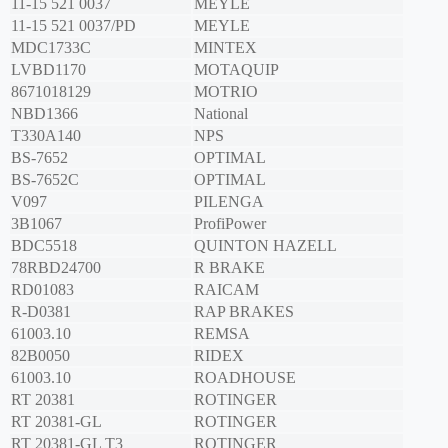
11-15 521 0037
MEYLE
11-15 521 0037/PD
MEYLE
MDC1733C
MINTEX
LVBD1170
MOTAQUIP
8671018129
MOTRIO
NBD1366
National
T330A140
NPS
BS-7652
OPTIMAL
BS-7652C
OPTIMAL
V097
PILENGA
3B1067
ProfiPower
BDC5518
QUINTON HAZELL
78RBD24700
R BRAKE
RD01083
RAICAM
R-D0381
RAP BRAKES
61003.10
REMSA
82B0050
RIDEX
61003.10
ROADHOUSE
RT 20381
ROTINGER
RT 20381-GL
ROTINGER
RT 20381-GL T3
ROTINGER