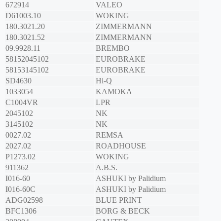
672914
VALEO
D61003.10
WOKING
180.3021.20
ZIMMERMANN
180.3021.52
ZIMMERMANN
09.9928.11
BREMBO
58152045102
EUROBRAKE
58153145102
EUROBRAKE
SD4630
Hi-Q
1033054
KAMOKA
C1004VR
LPR
2045102
NK
3145102
NK
0027.02
REMSA
2027.02
ROADHOUSE
P1273.02
WOKING
911362
A.B.S.
I016-60
ASHUKI by Palidium
I016-60C
ASHUKI by Palidium
ADG02598
BLUE PRINT
BFC1306
BORG & BECK