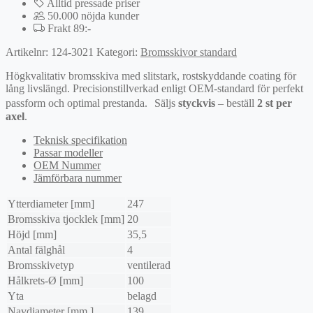
Alltid pressade priser
50.000 nöjda kunder
Frakt 89:-
Artikelnr:
124-3021
Kategori:
Bromsskivor standard
Högkvalitativ bromsskiva med slitstark, rostskyddande coating för
lång livslängd. Precisionstillverkad enligt OEM-standard för perfekt
passform och optimal prestanda. Säljs
styckvis
– beställ
2 st per
axel
.
Teknisk specifikation
Passar modeller
OEM Nummer
Jämförbara nummer
Ytterdiameter [mm]
247
Bromsskiva tjocklek [mm]
20
Höjd [mm]
35,5
Antal fälghål
4
Bromsskivetyp
ventilerad
Hålkrets-Ø [mm]
100
Yta
belagd
Navdiameter [mm.]
139