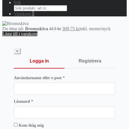
Sök
Search
for:
Varukorg
0
Det
Det
Du tittar på:
Bromsskiva
413
kr
309,75
kr
inkl. moms
/styck
ursprungliga
nuvarande
Lägg till i varukorg
priset
priset
var:
är:
413 kr.
309,75 kr.
×
Logga in
Registrera
Obligatoriskt
Användarnamn eller e-post
*
Obligatoriskt
Lösenord
*
Kom ihåg mig