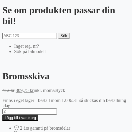
Se om produkten passar din
bil!
Sök
Inget reg. nr?
Sök på bilmodell
Bromsskiva
Det
Det
413
kr
309,75
kr
inkl. moms
/styck
ursprungliga
nuvarande
Finns i eget lager - beställ inom
12:06:31
så skickas din beställning
priset
priset
idag
var:
är:
Bromsskiva
413 kr.
309,75 kr.
mängd
Lägg till i varukorg
2 års garanti på bromsdelar