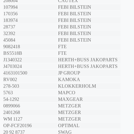
208004
CAUTEX
107994
FEBI BILSTEIN
170356
FEBI BILSTEIN
183974
FEBI BILSTEIN
28737
FEBI BILSTEIN
32392
FEBI BILSTEIN
45084
FEBI BILSTEIN
9082418
FTE
BS5518B
FTE
J1340322
HERTH+BUSS JAKOPARTS
J4703024
HERTH+BUSS JAKOPARTS
4163101500
JP GROUP
RV002
KAMOKA
278-503
KLOKKERHOLM
5763
MAPCO
54-1292
MAXGEAR
0899066
METZGER
2401268
METZGER
WM 1127
METZGER
OP-FCF20196
OPTIMAL
20 92 8737
SWAG