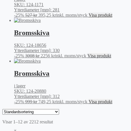
SKU: 124-1171
Ytterdiameter [mm]: 281
Det
Det
-25%
527
kr
395,25
kr
inkl. moms
/styck
Visa produkt
ursprungliga
nuvarande
priset
priset
var:
är:
Bromsskiva
527 kr.
395,25 kr.
SKU: 124-18656
Ytterdiameter [mm]: 330
Det
Det
-25%
3008
kr
2256
kr
inkl. moms
/styck
Visa produkt
ursprungliga
nuvarande
priset
priset
var:
är:
Bromsskiva
3008 kr.
2256 kr.
i lager
SKU: 124-20880
Ytterdiameter [mm]: 312
Det
Det
-25%
999
kr
749,25
kr
inkl. moms
/styck
Visa produkt
ursprungliga
nuvarande
priset
priset
var:
är:
Visar 1–12 av 2212 resultat
999 kr.
749,25 kr.