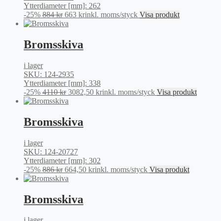
Ytterdiameter [mm]: 262
Det
Det
-25%
884
kr
663
kr
inkl. moms
/styck
Visa produkt
ursprungliga
nuvarande
priset
priset
var:
är:
Bromsskiva
884 kr.
663 kr.
i lager
SKU: 124-2935
Ytterdiameter [mm]: 338
Det
Det
-25%
4110
kr
3082,50
kr
inkl. moms
/styck
Visa produkt
ursprungliga
nuvarande
priset
priset
var:
är:
Bromsskiva
4110 kr.
3082,50 kr.
i lager
SKU: 124-20727
Ytterdiameter [mm]: 302
Det
Det
-25%
886
kr
664,50
kr
inkl. moms
/styck
Visa produkt
ursprungliga
nuvarande
priset
priset
var:
är:
Bromsskiva
886 kr.
664,50 kr.
i lager