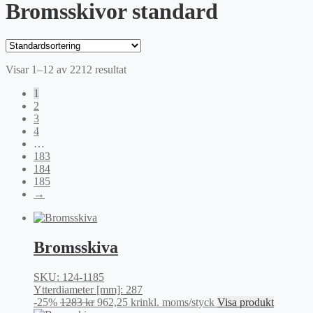
Bromsskivor standard
Visar 1–12 av 2212 resultat
1
2
3
4
…
183
184
185
→
Bromsskiva
SKU: 124-1185
Ytterdiameter [mm]: 287
Det
Det
-25%
1283
kr
962,25
kr
inkl. moms
/styck
Visa produkt