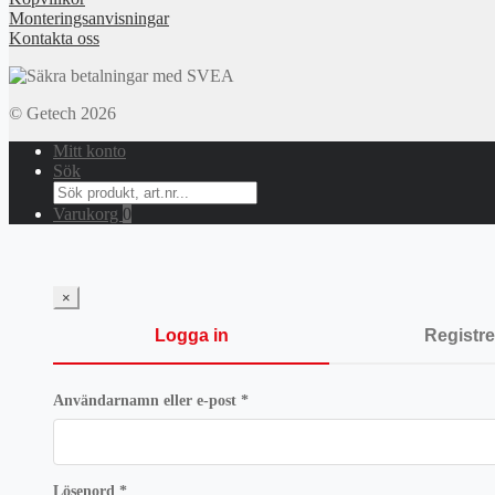
Monteringsanvisningar
Kontakta oss
© Getech 2026
Mitt konto
Sök
Search
for:
Varukorg
0
×
Logga in
Registre
Obligatoriskt
Användarnamn eller e-post
*
Obligatoriskt
Lösenord
*