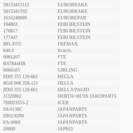
58153415115
EUROBRAKE
5815341592
EUROBRAKE
1616248880
EUROREPAR
104803
FEBI BILSTEIN
176817
FEBI BILSTEIN
177447
FEBI BILSTEIN
BD-3555
FREMAX
640.0
fri.tech.
9081207
FTE
BS7844HB
FTE
6066165
GIRLING
8DD 355 120-661
HELLA
8GH 008 358-121
HELLA
8DD 355 120-661
HELLA PAGID
J1320802
HERTH+BUSS JAKOPARTS
78BD3555-2
ICER
DI-0130C
JAPANPARTS
DI0130JM
JAPANPARTS
FA-908S
JAPANPARTS
20908
JAPKO