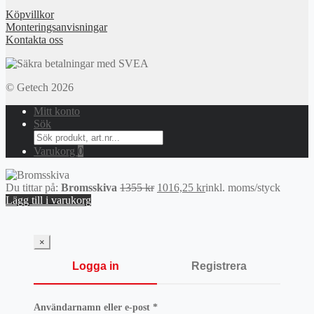
Köpvillkor
Monteringsanvisningar
Kontakta oss
© Getech 2026
Mitt konto
Sök
Search
for:
Varukorg
0
Det
Det
Du tittar på:
Bromsskiva
1355
kr
1016,25
kr
inkl. moms
/styck
ursprungliga
nuvarande
Lägg till i varukorg
priset
priset
var:
är:
1355 kr.
1016,25 kr.
×
Logga in
Registrera
Obligatoriskt
Användarnamn eller e-post
*