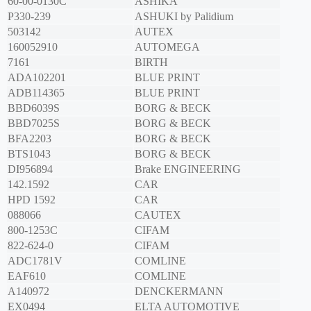
60-00-0130C
ASHIKA
P330-239
ASHUKI by Palidium
503142
AUTEX
160052910
AUTOMEGA
7161
BIRTH
ADA102201
BLUE PRINT
ADB114365
BLUE PRINT
BBD6039S
BORG & BECK
BBD7025S
BORG & BECK
BFA2203
BORG & BECK
BTS1043
BORG & BECK
DI956894
Brake ENGINEERING
142.1592
CAR
HPD 1592
CAR
088066
CAUTEX
800-1253C
CIFAM
822-624-0
CIFAM
ADC1781V
COMLINE
EAF610
COMLINE
A140972
DENCKERMANN
EX0494
ELTA AUTOMOTIVE