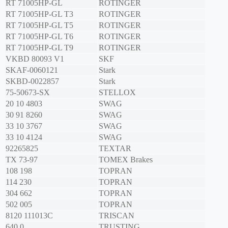
RT 71005HP-GL
ROTINGER
RT 71005HP-GL T3
ROTINGER
RT 71005HP-GL T5
ROTINGER
RT 71005HP-GL T6
ROTINGER
RT 71005HP-GL T9
ROTINGER
VKBD 80093 V1
SKF
SKAF-0060121
Stark
SKBD-0022857
Stark
75-50673-SX
STELLOX
20 10 4803
SWAG
30 91 8260
SWAG
33 10 3767
SWAG
33 10 4124
SWAG
92265825
TEXTAR
TX 73-97
TOMEX Brakes
108 198
TOPRAN
114 230
TOPRAN
304 662
TOPRAN
502 005
TOPRAN
8120 111013C
TRISCAN
640.0
TRUSTING