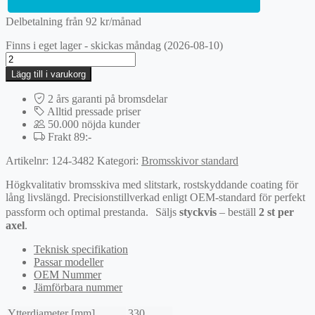
Delbetalning från
92
kr
/månad
Finns i eget lager - skickas måndag (2026-08-10)
Bromsskiva
mängd
Lägg till i varukorg
2 års garanti på bromsdelar
Alltid pressade priser
50.000 nöjda kunder
Frakt 89:-
Artikelnr:
124-3482
Kategori:
Bromsskivor standard
Högkvalitativ bromsskiva med slitstark, rostskyddande coating för
lång livslängd. Precisionstillverkad enligt OEM-standard för perfekt
passform och optimal prestanda. Säljs
styckvis
– beställ
2 st per
axel
.
Teknisk specifikation
Passar modeller
OEM Nummer
Jämförbara nummer
Ytterdiameter [mm]
330