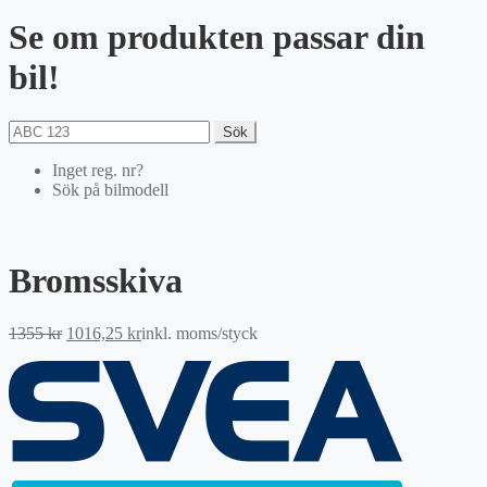
Se om produkten passar din
bil!
Sök
Inget reg. nr?
Sök på bilmodell
Bromsskiva
Det
Det
1355
kr
1016,25
kr
inkl. moms
/styck
ursprungliga
nuvarande
priset
priset
var:
är:
1355 kr.
1016,25 kr.