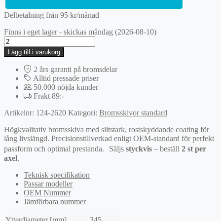
Delbetalning från
95
kr
/månad
Finns i eget lager - skickas måndag (2026-08-10)
Bromsskiva
mängd
Lägg till i varukorg
2 års garanti på bromsdelar
Alltid pressade priser
50.000 nöjda kunder
Frakt 89:-
Artikelnr:
124-2620
Kategori:
Bromsskivor standard
Högkvalitativ bromsskiva med slitstark, rostskyddande coating för
lång livslängd. Precisionstillverkad enligt OEM-standard för perfekt
passform och optimal prestanda. Säljs
styckvis
– beställ
2 st per
axel
.
Teknisk specifikation
Passar modeller
OEM Nummer
Jämförbara nummer
Ytterdiameter [mm]
345