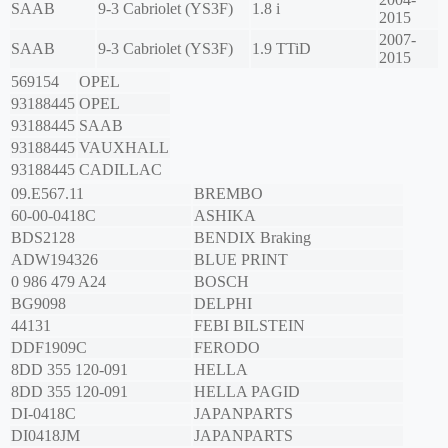
SAAB
9-3 Cabriolet (YS3F)
1.8 i
2015
2007-
SAAB
9-3 Cabriolet (YS3F)
1.9 TTiD
2015
569154
OPEL
93188445
OPEL
93188445
SAAB
93188445
VAUXHALL
93188445
CADILLAC
09.E567.11
BREMBO
60-00-0418C
ASHIKA
BDS2128
BENDIX Braking
ADW194326
BLUE PRINT
0 986 479 A24
BOSCH
BG9098
DELPHI
44131
FEBI BILSTEIN
DDF1909C
FERODO
8DD 355 120-091
HELLA
8DD 355 120-091
HELLA PAGID
DI-0418C
JAPANPARTS
DI0418JM
JAPANPARTS