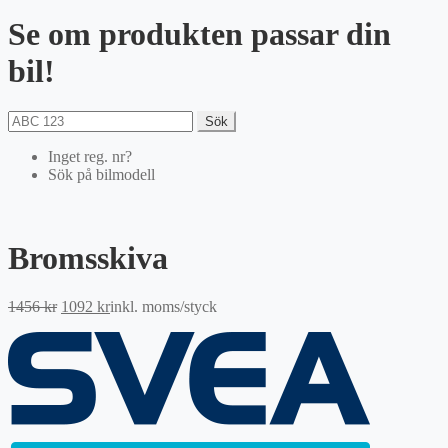
Se om produkten passar din
bil!
Sök
Inget reg. nr?
Sök på bilmodell
Bromsskiva
Det
Det
1456
kr
1092
kr
inkl. moms
/styck
ursprungliga
nuvarande
priset
priset
var:
är:
1456 kr.
1092 kr.