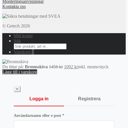
Monteringsanvisningar
Kontakta oss
© Getech 2026
Mitt konto
Sök
Search
for:
Varukorg
0
Det
Det
Du tittar på:
Bromsskiva
1456
kr
1092
kr
inkl. moms
/styck
ursprungliga
nuvarande
Lägg till i varukorg
priset
priset
var:
är:
1456 kr.
1092 kr.
×
Logga in
Registrera
Obligatoriskt
Användarnamn eller e-post
*