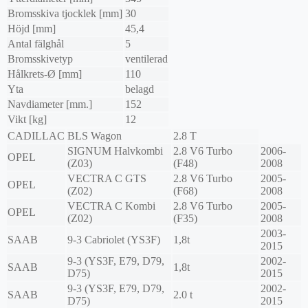
Bromsskiva tjocklek [mm]
30
Höjd [mm]
45,4
Antal fälghål
5
Bromsskivetyp
ventilerad
Hålkrets-Ø [mm]
110
Yta
belagd
Navdiameter [mm.]
152
Vikt [kg]
12
CADILLAC
BLS Wagon
2.8 T
SIGNUM Halvkombi
2.8 V6 Turbo
2006-
OPEL
(Z03)
(F48)
2008
VECTRA C GTS
2.8 V6 Turbo
2005-
OPEL
(Z02)
(F68)
2008
VECTRA C Kombi
2.8 V6 Turbo
2005-
OPEL
(Z02)
(F35)
2008
2003-
SAAB
9-3 Cabriolet (YS3F)
1,8t
2015
9-3 (YS3F, E79, D79,
2002-
SAAB
1,8t
D75)
2015
9-3 (YS3F, E79, D79,
2002-
SAAB
2.0 t
D75)
2015