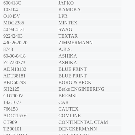
600418C
JAPKO
103104
KAMOKA
O1045V
LPR
MDC2385
MINTEX
40 94 4131
SWAG
92242403
TEXTAR
430.2620.20
ZIMMERMANN
8743
A.B.S.
60-00-0418
ASHIKA
ZCA90373
ASHIKA
ADN18132
BLUE PRINT
ADT38181
BLUE PRINT
BBD6029S
BORG & BECK
SH2125
Brake ENGINEERING
CD7909V
BREMSI
142.1677
CAR
766158
CAUTEX
ADC1155V
COMLINE
CT989
CONTINENTAL CTAM
TB00101
DENCKERMANN