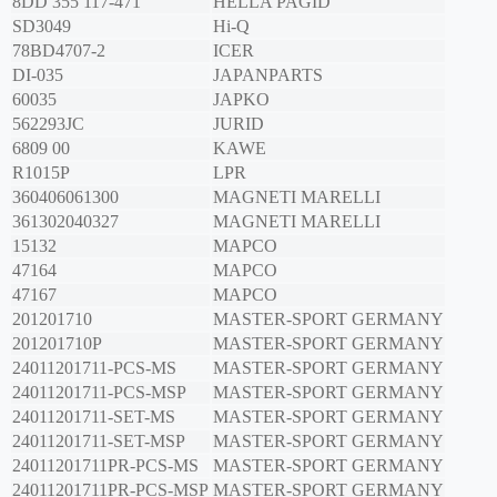
8DD 355 117-471
HELLA PAGID
SD3049
Hi-Q
78BD4707-2
ICER
DI-035
JAPANPARTS
60035
JAPKO
562293JC
JURID
6809 00
KAWE
R1015P
LPR
360406061300
MAGNETI MARELLI
361302040327
MAGNETI MARELLI
15132
MAPCO
47164
MAPCO
47167
MAPCO
201201710
MASTER-SPORT GERMANY
201201710P
MASTER-SPORT GERMANY
24011201711-PCS-MS
MASTER-SPORT GERMANY
24011201711-PCS-MSP
MASTER-SPORT GERMANY
24011201711-SET-MS
MASTER-SPORT GERMANY
24011201711-SET-MSP
MASTER-SPORT GERMANY
24011201711PR-PCS-MS
MASTER-SPORT GERMANY
24011201711PR-PCS-MSP
MASTER-SPORT GERMANY