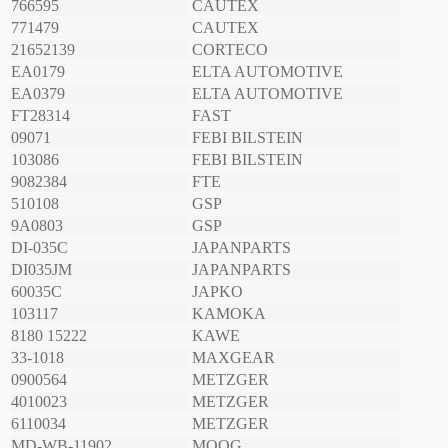
766595
CAUTEX
771479
CAUTEX
21652139
CORTECO
EA0179
ELTA AUTOMOTIVE
EA0379
ELTA AUTOMOTIVE
FT28314
FAST
09071
FEBI BILSTEIN
103086
FEBI BILSTEIN
9082384
FTE
510108
GSP
9A0803
GSP
DI-035C
JAPANPARTS
DI035JM
JAPANPARTS
60035C
JAPKO
103117
KAMOKA
8180 15222
KAWE
33-1018
MAXGEAR
0900564
METZGER
4010023
METZGER
6110034
METZGER
MD-WB-11902
MOOG