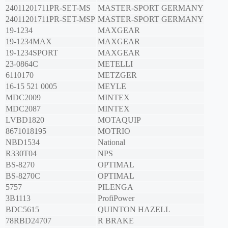
24011201711PR-SET-MS
MASTER-SPORT GERMANY
24011201711PR-SET-MSP
MASTER-SPORT GERMANY
19-1234
MAXGEAR
19-1234MAX
MAXGEAR
19-1234SPORT
MAXGEAR
23-0864C
METELLI
6110170
METZGER
16-15 521 0005
MEYLE
MDC2009
MINTEX
MDC2087
MINTEX
LVBD1820
MOTAQUIP
8671018195
MOTRIO
NBD1534
National
R330T04
NPS
BS-8270
OPTIMAL
BS-8270C
OPTIMAL
5757
PILENGA
3B1113
ProfiPower
BDC5615
QUINTON HAZELL
78RBD24707
R BRAKE