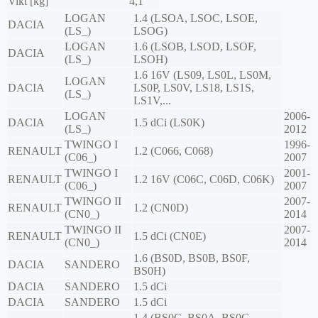
Vikt [kg]
4,1
LOGAN
1.4 (LSOA, LSOC, LSOE,
DACIA
(LS_)
LSOG)
LOGAN
1.6 (LSOB, LSOD, LSOF,
DACIA
(LS_)
LSOH)
1.6 16V (LS09, LS0L, LS0M,
LOGAN
DACIA
LS0P, LS0V, LS18, LS1S,
(LS_)
LS1V,...
LOGAN
2006-
DACIA
1.5 dCi (LS0K)
(LS_)
2012
TWINGO I
1996-
RENAULT
1.2 (C066, C068)
(C06_)
2007
TWINGO I
2001-
RENAULT
1.2 16V (C06C, C06D, C06K)
(C06_)
2007
TWINGO II
2007-
RENAULT
1.2 (CN0D)
(CN0_)
2014
TWINGO II
2007-
RENAULT
1.5 dCi (CN0E)
(CN0_)
2014
1.6 (BS0D, BS0B, BS0F,
DACIA
SANDERO
BS0H)
DACIA
SANDERO
1.5 dCi
DACIA
SANDERO
1.5 dCi
1.4 (BS0C, BS0A, BS0G,