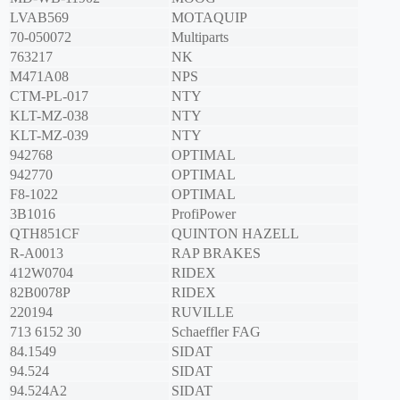
LVAB569
MOTAQUIP
70-050072
Multiparts
763217
NK
M471A08
NPS
CTM-PL-017
NTY
KLT-MZ-038
NTY
KLT-MZ-039
NTY
942768
OPTIMAL
942770
OPTIMAL
F8-1022
OPTIMAL
3B1016
ProfiPower
QTH851CF
QUINTON HAZELL
R-A0013
RAP BRAKES
412W0704
RIDEX
82B0078P
RIDEX
220194
RUVILLE
713 6152 30
Schaeffler FAG
84.1549
SIDAT
94.524
SIDAT
94.524A2
SIDAT