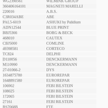
WG2390561
WILMINK GROUP
360406164101
MAGNETI MARELLI
220016
A.B.S.
C3R034ABE
ABE
PAL5-6019
ASHUKI by Palidium
ADN12544
BLUE PRINT
BBJ5366
BORG & BECK
468010
CAUTEX
CBJ5000
COMLINE
49398581
CORTECO
TC824
DELPHI
D110056
DENCKERMANN
M110990
DENCKERMANN
27-01066-2
DYS
1634875780
EUROREPAR
1648891580
EUROREPAR
106902
FEBI BILSTEIN
108025
FEBI BILSTEIN
172065
FEBI BILSTEIN
27161
FEBI BILSTEIN
BS7068B
FTE