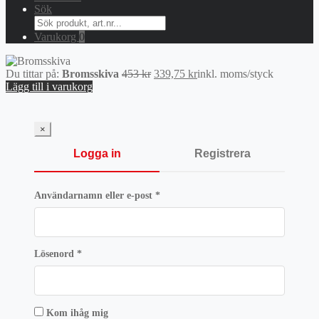
Sök
Search
for:
Varukorg
0
Det
Det
Du tittar på:
Bromsskiva
453
kr
339,75
kr
inkl. moms
/styck
ursprungliga
nuvarande
Lägg till i varukorg
priset
priset
var:
är:
453 kr.
339,75 kr.
×
Logga in
Registrera
Obligatoriskt
Användarnamn eller e-post
*
Obligatoriskt
Lösenord
*
Kom ihåg mig