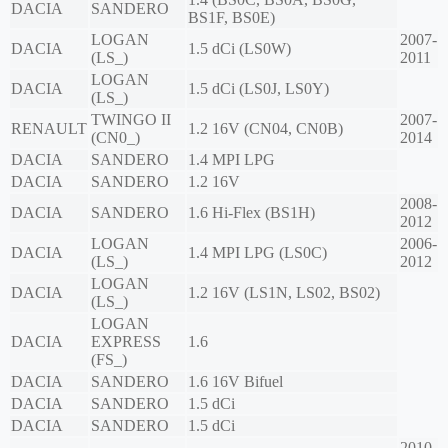
DACIA
SANDERO
BS1F, BS0E)
LOGAN
2007-
DACIA
1.5 dCi (LS0W)
(LS_)
2011
LOGAN
DACIA
1.5 dCi (LS0J, LS0Y)
(LS_)
TWINGO II
2007-
RENAULT
1.2 16V (CN04, CN0B)
(CN0_)
2014
DACIA
SANDERO
1.4 MPI LPG
DACIA
SANDERO
1.2 16V
2008-
DACIA
SANDERO
1.6 Hi-Flex (BS1H)
2012
LOGAN
2006-
DACIA
1.4 MPI LPG (LS0C)
(LS_)
2012
LOGAN
DACIA
1.2 16V (LS1N, LS02, BS02)
(LS_)
LOGAN
DACIA
EXPRESS
1.6
(FS_)
DACIA
SANDERO
1.6 16V Bifuel
DACIA
SANDERO
1.5 dCi
DACIA
SANDERO
1.5 dCi
2010-