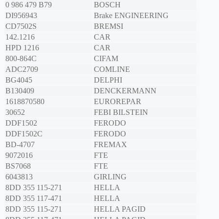
0 986 479 B79
BOSCH
DI956943
Brake ENGINEERING
CD7502S
BREMSI
142.1216
CAR
HPD 1216
CAR
800-864C
CIFAM
ADC2709
COMLINE
BG4045
DELPHI
B130409
DENCKERMANN
1618870580
EUROREPAR
30652
FEBI BILSTEIN
DDF1502
FERODO
DDF1502C
FERODO
BD-4707
FREMAX
9072016
FTE
BS7068
FTE
6043813
GIRLING
8DD 355 115-271
HELLA
8DD 355 117-471
HELLA
8DD 355 115-271
HELLA PAGID