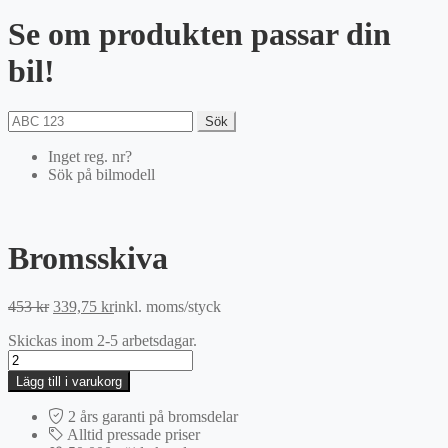
Se om produkten passar din
bil!
Sök
Inget reg. nr?
Sök på bilmodell
Bromsskiva
Det
Det
453
kr
339,75
kr
inkl. moms
/styck
ursprungliga
nuvarande
Skickas inom 2-5 arbetsdagar.
priset
priset
Bromsskiva
var:
är:
mängd
453 kr.
339,75 kr.
Lägg till i varukorg
2 års garanti på bromsdelar
Alltid pressade priser