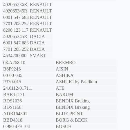
402065236R
RENAULT
402065345R
RENAULT
6001 547 683
RENAULT
7701 208 252
RENAULT
8200 123 117
RENAULT
402065345R
DACIA
6001 547 683
DACIA
7701 208 252
DACIA
4534200000
SMART
08.A268.10
BREMBO
B6F924S
AISIN
60-00-035
ASHIKA
P330-015
ASHUKI by Palidium
24.0112-0171.1
ATE
BAR12171
BARUM
BDS1036
BENDIX Braking
BDS1158
BENDIX Braking
ADR164301
BLUE PRINT
BBD4818
BORG & BECK
0 986 479 164
BOSCH