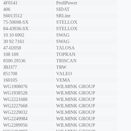
4F0141
ProfiPower
406
SIDAT
S6013512
SRLine
75-50698-SX
STELLOX
84-43936-SX
STELLOX
10 10 6902
SWAG
30 92 7161
SWAG
47-02058
TALOSA
108 109
TOPRAN
8500 29536
TRISCAN
JBJ377
TRW
851708
VALEO
160105
VEMA
WG1908076
WILMINK GROUP
WG1938528
WILMINK GROUP
WG2221688
WILMINK GROUP
WG2227668
WILMINK GROUP
WG2229032
WILMINK GROUP
WG2249984
WILMINK GROUP
WG2289956
WILMINK GROUP