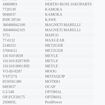
J4860803
HERTH+BUSS JAKOPARTS
7720139
KAMOKA
9040037
KAMOKA
8500 29536
KAWE
360406042100
MAGNETI MARELLI
360406042105
MAGNETI MARELLI
5751
MAPCO
77-0132
MAXGEAR
2140252
METZGER
57004111
METZGER
116 010 0039
MEYLE
116 010 8287/HD
MEYLE
116 610 0001/HD
MEYLE
VO-BJ-8287
MOOG
VSJ727A
MOTAQUIP
8550501380
MOTRIO
0493037
OCAP
G3-540
OPTIMAL
OP-FCF20175
OPTIMAL
2S0005L
ProfiPower