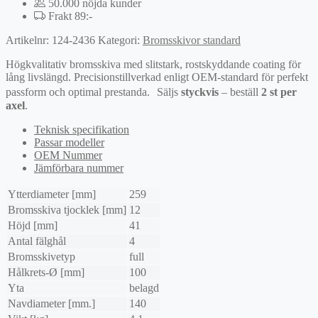
50.000 nöjda kunder
Frakt 89:-
Artikelnr:
124-2436
Kategori:
Bromsskivor standard
Högkvalitativ bromsskiva med slitstark, rostskyddande coating för
lång livslängd. Precisionstillverkad enligt OEM-standard för perfekt
passform och optimal prestanda. Säljs
styckvis
– beställ
2 st per
axel
.
Teknisk specifikation
Passar modeller
OEM Nummer
Jämförbara nummer
Ytterdiameter [mm]
259
Bromsskiva tjocklek [mm]
12
Höjd [mm]
41
Antal fälghål
4
Bromsskivetyp
full
Hålkrets-Ø [mm]
100
Yta
belagd
Navdiameter [mm.]
140