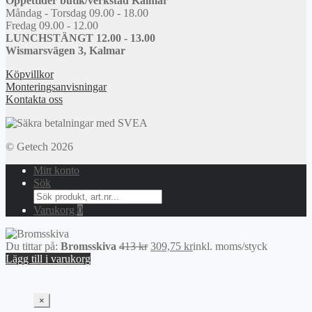
Öppettider butik/verkstad Kalmar
Måndag - Torsdag 09.00 - 18.00
Fredag 09.00 - 12.00
LUNCHSTÄNGT 12.00 - 13.00
Wismarsvägen 3, Kalmar
Köpvillkor
Monteringsanvisningar
Kontakta oss
© Getech 2026
Mitt konto
Sök
Search
for:
Varukorg
0
Det
Det
Du tittar på:
Bromsskiva
413
kr
309,75
kr
inkl. moms
/styck
ursprungliga
nuvarande
Lägg till i varukorg
priset
priset
var:
är:
413 kr.
309,75 kr.
×