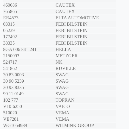
460086
CAUTEX
765865
CAUTEX
ER4573
ELTA AUTOMOTIVE
03315
FEBI BILSTEIN
05239
FEBI BILSTEIN
177492
FEBI BILSTEIN
38335
FEBI BILSTEIN
8GA 006 841-241
HELLA
2150093
METZGER
524717
NK
541862
RUVILLE
30 83 0003
SWAG
30 90 5239
SWAG
30 93 8335
SWAG
99 11 0149
SWAG
102 777
TOPRAN
V10-6250
VAICO
510020
VEMA
VE7281
VEMA
WG1054989
WILMINK GROUP