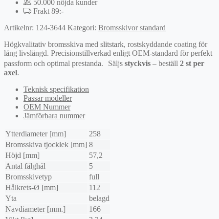
50.000 nöjda kunder
Frakt 89:-
Artikelnr:
124-3644
Kategori:
Bromsskivor standard
Högkvalitativ bromsskiva med slitstark, rostskyddande coating för
lång livslängd. Precisionstillverkad enligt OEM-standard för perfekt
passform och optimal prestanda. Säljs
styckvis
– beställ
2 st per
axel
.
Teknisk specifikation
Passar modeller
OEM Nummer
Jämförbara nummer
Ytterdiameter [mm]
258
Bromsskiva tjocklek [mm]
8
Höjd [mm]
57,2
Antal fälghål
5
Bromsskivetyp
full
Hålkrets-Ø [mm]
112
Yta
belagd
Navdiameter [mm.]
166