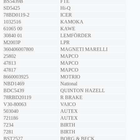
BS5439B
FTE
SD5425
Hi-Q
78BD0119-2
ICER
1032516
KAMOKA
61065 00
KAWE
30840 01
LEMFÖRDER
M2003P
LPR
360406007800
MAGNETI MARELLI
25802
MAPCO
47813
MAPCO
47817
MAPCO
8660003925
MOTRIO
NBD1469
National
BDC5439
QUINTON HAZELL
78RBD20119
R BRAKE
V30-80063
VAICO
503040
AUTEX
721186
AUTEX
7234
BIRTH
7281
BIRTH
BST2527
BORG & BECK