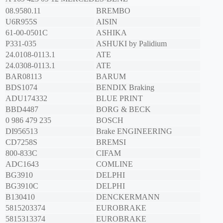
08.9580.11
BREMBO
U6R955S
AISIN
61-00-0501C
ASHIKA
P331-035
ASHUKI by Palidium
24.0108-0113.1
ATE
24.0308-0113.1
ATE
BAR08113
BARUM
BDS1074
BENDIX Braking
ADU174332
BLUE PRINT
BBD4487
BORG & BECK
0 986 479 235
BOSCH
DI956513
Brake ENGINEERING
CD7258S
BREMSI
800-833C
CIFAM
ADC1643
COMLINE
BG3910
DELPHI
BG3910C
DELPHI
B130410
DENCKERMANN
5815203374
EUROBRAKE
5815313374
EUROBRAKE