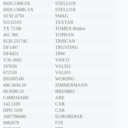
6020-1368-SX
STELLOX
6020-1368K-SX
STELLOX
10 92 4750
SWAG
92132103
TEXTAR
TX 72-68
TOMEX Brakes
401 386
TOPRAN
8120 23174C
TRISCAN
DF1497
TRUSTING
DF4453
TRW
V30-3682
VAICO
197036
VALEO
672530
VALEO
D61065.00
WOKING
400.3644.20
ZIMMERMANN
08.9580.10
BREMBO
C4M034ABE
ABE
142.1169
CAR
HPD 1169
CAR
1687786680
EUROREPAR
9082070
FTE