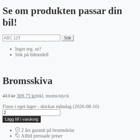
Se om produkten passar din
bil!
Sök
Inget reg. nr?
Sök på bilmodell
Bromsskiva
Det
Det
413
kr
309,75
kr
inkl. moms
/styck
ursprungliga
nuvarande
Finns i eget lager - skickas måndag (2026-08-10)
priset
priset
Bromsskiva
var:
är:
mängd
413 kr.
309,75 kr.
Lägg till i varukorg
2 års garanti på bromsdelar
Alltid pressade priser