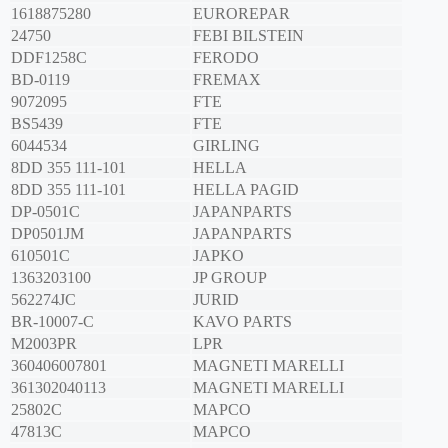
1618875280
EUROREPAR
24750
FEBI BILSTEIN
DDF1258C
FERODO
BD-0119
FREMAX
9072095
FTE
BS5439
FTE
6044534
GIRLING
8DD 355 111-101
HELLA
8DD 355 111-101
HELLA PAGID
DP-0501C
JAPANPARTS
DP0501JM
JAPANPARTS
610501C
JAPKO
1363203100
JP GROUP
562274JC
JURID
BR-10007-C
KAVO PARTS
M2003PR
LPR
360406007801
MAGNETI MARELLI
361302040113
MAGNETI MARELLI
25802C
MAPCO
47813C
MAPCO